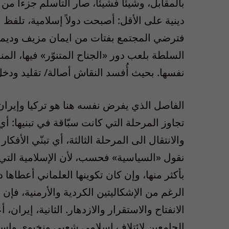
بالمقابل، وشيئاً فشيئاً، صار التأسلم جزءاً م
دينية على الأقل: أصبحت دولاً إسلامية، تلفظ 
فترضي المجتمع بفتات من ايمان مزيف وديم
السلطة بلعب دور «الجناح المتنوّر» فيها، ال
نفسها. بحيث أُفسد النقاش أصالة/ تقليد ودخ
الفاصل الذي يفرض نفسه هنا هو تركيا وإيران.
تجاوز المرحلة التي كانت سبّاقة في تبنيها: أ
والانتقال الى المرحلة الثالثة، أي تبنّي الأفك
نقول «السياسية» فحسب، لأن الإسلامية التي 
بأكثر منها، وإن كان تكوينها العلماني أعطاها
الرغم من الإشكاليتين الكردية والأرمنية، فإن ت
الانفتاح والاستقرار والازدهار. الثانية، إيران
الجامعين لائتلاف إسلامي شعبي ونخبوي واسع