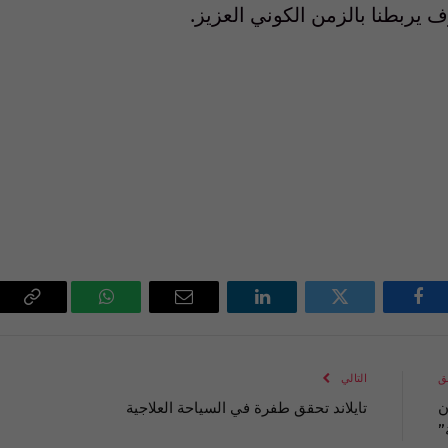
 يربطنا بالزمن الكوني العزيز.
فيسبوك
تويتر
لينكدإن
البريد
واتساب
Copy
الإلكتروني
Link
ق
التالي
ن
تايلاند تحقق طفرة في السياحة العلاجية
”