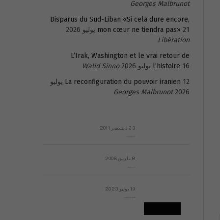
Georges Malbrunot
Disparus du Sud-Liban «Si cela dure encore,
21 يوليو 2026
mon cœur ne tiendra pas»
Libération
L’Irak, Washington et le vrai retour de
16 يوليو 2026
l’histoire
Walid Sinno
La reconfiguration du pouvoir iranien
12 يوليو
Georges Malbrunot
2026
23 ديسمبر 2011
عائلة المهندس طارق الربعة: أين دولة القانون والموسسات؟
8 مارس 2008
رسالة مفتوحة لقداسة البابا شنوده الثالث
19 يوليو 2023
إشكاليات التقويم الهجري، وهل يجدي هذا التقويم أيُ نفع؟