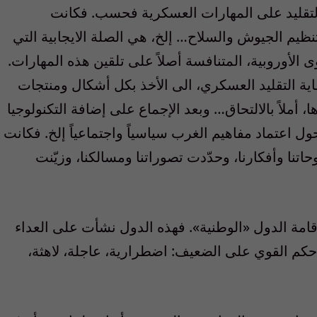
لتقليد على المهارات العسكرية فحسب. فكانت
تنظيم الجيوش والسلاح… إلخ، هي الصلة الايجابية التي
الأوروبية، المتنافسة أصلاً على تلقين هذه المهارات.
 كفاية التقليد العسكري، الى الأخذ بكل أشكال ومنتجات
ها، أملاً بالالتحاق… وبعد الإجماع على إضافة التكنولوجيا
ل اعتماد مفاهيم الغرب سياسياً واجتماعياً إلخ. فكانت
تنا وأفكارنا، وحدّدت تصوراتنا ومسالكنا، وزيّنت
وإقامة الدول «الوطنية». فهذه الدول نشأت على العداء
 حكم القوي على الضعيف: اضطرارية، عاجلة، لاهثة،