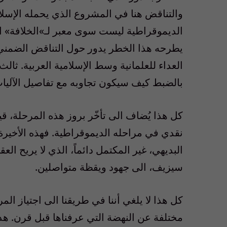
والتناقض هنا في المشروع الذي يحمله الإسلا
الديموقراطية ليست سوى معبر لـ»الخلافة» ا
يطرحه هذا الخطر يدور حول التناقض الضمني بي
العداء للعلمانية وسط الإسلامية العربية. ثال
بالضبط كيف سيكون تجاوبه مع تفاصيل الآليات
كل هذا يُضاف الى تأخّر بروز هذه المرحلة، 
نقدي في مراحله الديموقراطية. فهذه الأخيرة ل
البديهي، غير المكتمل دائماً، الذي لا يريح ال
سيزيف، الى جهود ويقظة متواصلين.
كل هذا لا يلغي أننا في طريقنا الى اجتياز الم
مختلفة عن النهضة التي عرفناها قبل قرن. هذه ا