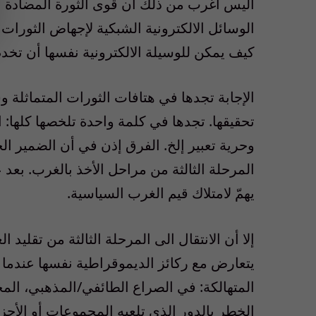
أليس أغرب من ذلك أن قوى الثورة المضادة ا
الوسائل الالكترونية الشبكية لإجهاض الثورا
كيف يمكن للوسيلة الالكترونية نفسها أن تخد
الإجابة تجدها في هتافات الثورات المتماثلة 
تحقيقها. تجدها في كلمة واحدة تلخصها كلها: ا
وحرية تعبير إلخ. الفرق إذن في أن الضمير ال
المرحلة الثالثة من مراحل الأخذ بالغرب. بعد 
يهمّ لامتلاك قيم الغرب السياسية.
إلا أن الانتقال الى المرحلة الثالثة من تقليد 
يتعارض مع ركائز الديموقراطية نفسها عندما ت
المتهالكة: في الصراع الطائفي/المذهبي، الم
الخطر بالدور الذي تلعبه المجموعات أو الأحزا