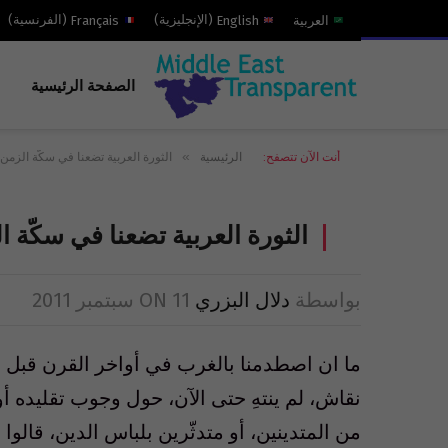
العربية
English
(
الإنجليزية
)
Français
(
الفرنسية
)
الصفحة الرئيسية
»
أنت الآن تتصفح:
الرئيسية
الثورة العربية تضعنا في سكّة الزم
الثورة العربية تضعنا في سكّة 
بواسطة
دلال البزري
11 سبتمبر 2011
ON
ما ان اصطدمنا بالغرب في أواخر القرن قبل الم
نقاش، لم ينتهِ حتى الآن، حول وجوب تقليده أو ا
من المتدينين، أو متدثّرين بلباس الدين، قالوا