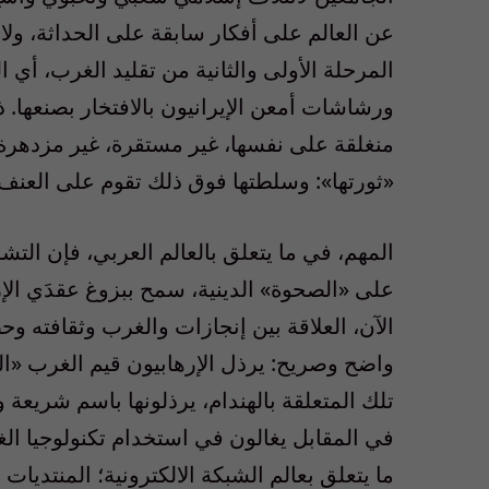
عن العالم على أفكار سابقة على الحداثة، ولاي
المرحلة الأولى والثانية من تقليد الغرب، أي 
ورشاشات أمعن الإيرانيون بالافتخار بصنعها. ذر
منغلقة على نفسها، غير مستقرة، غير مزدهرة
«ثورتها»: وسلطتها فوق ذلك تقوم على العنف 
المهم، في ما يتعلق بالعالم العربي، فإن ال
على «الصحوة» الدينية، سمح ببزوغ عقدَي الإ
الآن، العلاقة بين إنجازات والغرب وثقافته و
واضح وصريح: يرذل الإرهابيون قيم الغرب «ال
تلك المتعلقة بالهندام، يرذلونها باسم شريعة
في المقابل يغالون في استخدام تكنولوجيا ال
ما يتعلق بعالم الشبكة الالكترونية؛ المنتديا