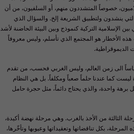
ميون، خصوصاً المتشددون منهم، أو السلفيون، من أن
لتي ينشدون ولتطبيق الشريعة إلخ. والسؤال الذي
ن الإسلامية التركية كنموذج وبين البيئة الحاضنة لأشد
ث هذه الأخطار هو المجتمع الذي تأسلم، وليس معروفاً
 الديموقراطية.
قياساً الى زمن العالم، وليس الغربي فحسب، من تقدم
يست كما عندنا حلماً صعباً ومكلفاً. بل هي النظام
عقل برهة واحدة، والذي يحتاج دائماً، مثل حجرة حامل
رحلة الثالثة من الأخذ بالغرب. وهي مرحلة نهضة أكيدة،
لمرحلة، بكل تناقضاتها وتعقيداتها وعيوبها وتأخّرها،