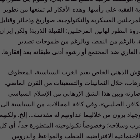
ة الفقيه على رأسها. وهذه الأفكار لم تمنعها من تطوير
المرحلتين العسكرية والتكنولوجية. صواريخ وذخائر وقنابل
وة التطور لهاتين المرحلتين: القنبلة الذرية! ولكن إيران
، بالرغم من النفط، وبالرغم من طموحات تصدير
العاري ضد المجتمع أو رشوة أدنى طبقاته بعد إفقارها.
تشوّش الذهني الخاص بقيم الغرب السياسية، المعطوف
رهاب، خلال الثمانينات والتسعينات من القرن الماضي.
حضارته وبين هذا الشق الإرهابي من الإسلام السياسي
كافر، الصليبي»، وفي كافة المجالات، من السياسية الى
 وجهاد يرون من خلالهما عداوتهم له مقدسة… إلخ. ولكنهم
غرب وسلاحه؛ وخصوصاً تكنولوجيته المتطورة جداً، أي كل
ت الاجتماعية الافتراضية، الخطب والمواعظ والدروس