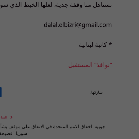
تستاهل منا وقفة جدية، لعلها الخيط الذي سوف
dalal.elbizri@gmail.com
* كاتبة لبنانية
“نوافذ” المستقبل
شاركها.
الساب
جوبيه: اخفاق الامم المتحدة في الاتفاق على موقف بشأ
سوريا “فضيحة