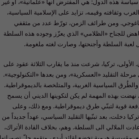
ن سياسة هذه الدول: هي المفترض أنها «علمانية»، أو غير
الغرب وثقافته وقيمه، تزايد على الإسلامية السياسية،
اغوجي. ومن طرائف الزمن، تورّط عدد من مثقفي
مناهض للجناح «الظلامي» الذي يعزّز وجوده هذه السلطة
ل لعبة السلطة وأجنحتها، وصارت لغته ملغومة.
 الأولى، تركيا، شرعت منذ ما يقارب الثلاثة عقود على
ي مرحلة التقليد «العسكرية»، ومن بعدها «التكنولوجية».
ار والطُرق السياسية الغربية، والمتلخصة بالديموقراطية.
نهضت بهذه المهمة لم يكن لتكوينها الديني أن يسمح
 دفعة قوية لتبنّي طرق ديموقراطية. ومع ذلك، وعلى
ركيا دخلت، بعد تبنّيها التقليد السياسي، عهداً جديداً من
، أعادت الملالي الى السلطة. وهم، بخلاف القادة الأتراك،
، مؤسسة هرمية تخضع لقائد أبدي، وتقوم جلّ تصوراتها