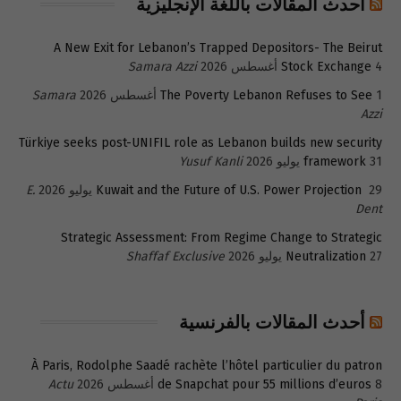
أحدث المقالات باللغة الإنجليزية
A New Exit for Lebanon’s Trapped Depositors- The Beirut
4 أغسطس 2026
Stock Exchange
Samara Azzi
1 أغسطس 2026
The Poverty Lebanon Refuses to See
Samara
Azzi
Türkiye seeks post-UNIFIL role as Lebanon builds new security
31 يوليو 2026
framework
Yusuf Kanli
29 يوليو 2026
Kuwait and the Future of U.S. Power Projection
E.
Dent
Strategic Assessment: From Regime Change to Strategic
27 يوليو 2026
Neutralization
Shaffaf Exclusive
أحدث المقالات بالفرنسية
À Paris, Rodolphe Saadé rachète l’hôtel particulier du patron
8 أغسطس 2026
de Snapchat pour 55 millions d’euros
Actu