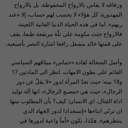
ورفاقه لا يقاس بالارواح المحفوظة، بل بالارواح
المهدورة. كل هؤلاء لا يحسب لهم حساب، إلا «عند
ربهم». اما في هذه الحياة الدنيا الفانية اللعينة،
فالارواح جثث مكومة على تلّة مرتفعة طبعا، يقف
على قمتها خالد مشعل رافعا اشارة النصر بأصبعيه.
وأصل الضحالة لقادة «حماس» ميثاقهم السياسي
القائم على بطون الامهات. انظر الى المادتين 17
و18 منه: حيث تعدّ المرأة لدور «لا يقلّ عن دور
الرجال». حيث هي «مصنع الرجال»، انها آلة توليد
اداة القتال، اي الانسان: كيف؟ بأن المطلوب منها
ان تربّي ابناءها «إستعدادا لدور الجهاد الذي
ينتظرهم». هكذا، تكون «أماً واعية لدورها في