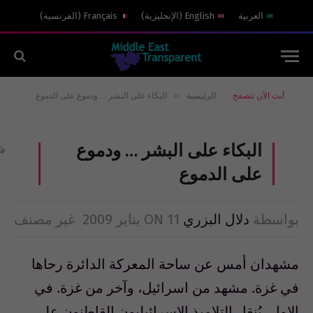
العربية
English
(
الإنجليزية
)
Français
(
الفرنسية
)
»
أنت الآن تتصفح:
الرئيسية
البكاء على البشر … ودموع على الدموع
البكاء على البشر … ودموع
على الدموع
بواسطة
دلال البزري
11 يناير 2009
ON
غير مصنف
مشهدان أمس عن ساحة المعركة الدائرة رحاها
في غزة. مشهد من اسرائيل، وآخر من غزة. في
الاول، يُنقل التلاميذ الاسرائيليون القاطنون على