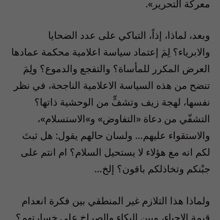
معركة التحرير».
وبعد، لماذا، إذاً، التباكي على عدد الضحايا
والابرياء؟ لِمَ إعتماد سياسة اعلامية محكمة عمادها
العرض المكرر للمأساة؟ والتفجع والدموع؟ ولِمَ
تنضح من هذه السياسة الاعلامية الناجحة، في نظر
نفسها، لهجة زيف وتشفٍّ من الوحشية ذاتها؟
التشفّي من دعاة «التفاوض» و»الاستسلام»،
والاستقواء عليهم… ولسان حالهم يقول: هل ثبتَ
لكم انه مع هؤلاء لا يستحيل السلام؟ ام انتم على
جبْنكم وتخاذلكم باقون؟ إلخ…
ولماذا هذا التلازم غير المنطقي بين فكرة انعدام
قيمة الاحياء، وبين البكاء والصراخ على خسارتهم؟