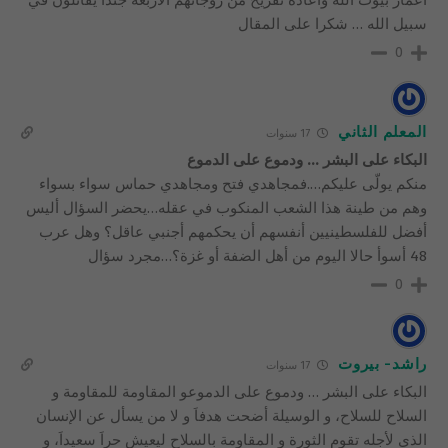
سبيل الله … شكرا على المقال
0
المعلم الثاني
17 سنوات
البكاء على البشر … ودموع على الدموع
منكم يولّى عليكم….فمجاهدي فتح ومجاهدي حماس سواء بسواء
وهم من طينة هذا الشعب المنكوب في عقله…يحضر السؤال أليس
أفضل للفلسطينيين أنفسهم أن يحكمهم أجنبي عاقل؟ وهل عرب
48 أسوأ حالا اليوم من أهل الضفة أو غزة؟…مجرد سؤال
0
راشد- بيروت
17 سنوات
البكاء على البشر … ودموع على الدموعو المقاومة للمقاومة و
السلاح للسلاح، و الوسيلة أضحت هدفاَ و لا من يسأل عن الإنسان
الذي لأجله تقوم الثورة و المقاومة بالسلاح ليعيش حراَ سعيداَ، و