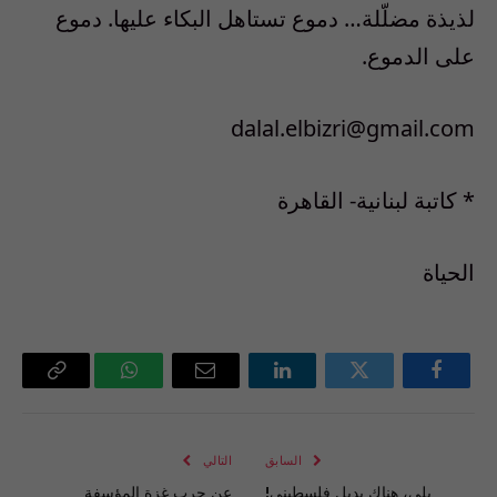
لذيذة مضلّلة… دموع تستاهل البكاء عليها. دموع
على الدموع.
dalal.elbizri@gmail.com
* كاتبة لبنانية- القاهرة
الحياة
فيسبوك
تويتر
لينكدإن
البريد
واتساب
Copy
الإلكتروني
Link
السابق
التالي
بلى، هناك بديل فلسطيني!
عن حرب غزة المؤسفة