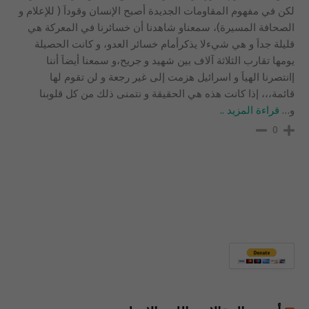
لكن في مفهوم المقاومات الجديدة أصبح الإنسان وقوداَ ( للإعلام و
الصحافة المسيرة)، سمعناو شاهدنا أن خسائرنا في المعركة هي
قليلة جداَ و هي شيءلا يذكرأمام خسائر العدو، و كانت الحصيلة
يومها تقارب الثلاثة آلاف بين شهيد و جريح،و سمعنا أيضاَ أننا
إانتصرنا الهياَ و اسرائيل هزمت إلى غير رجعة و لن تقوم لها
قائمة،،، إذا كانت هذه هي الحقيقة و نتمنى ذلك من كل قلوبنا
و
…
قراءة المزيد ..
0