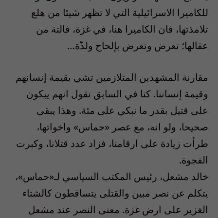
للكاميرا الاسرائيلية التي لا تظهر شيئا من هلع
تلامذتها، فان الكاميرا هنا، في غزة، فالتة من
عقالها؛ تعرض وتعرض بإلحاح ولذّة…
مقارنة المشهدين المتلازمين تشي بقيمة إنسانهم
وقيمة إنساننا. كنا في السابق نقول انهم يبكون
على قتيل بقدر ما نبكي على مئة. وهذا يبقى
صحيحا، ولو انه، مع عصر «حماس» واخواتها،
طرأت زيادة على ارقامنا، فزاد عدد قتلانا، وكبرت
الفجوة.
خالد مشعل، رئيس المكتب السياسي لـ«حماس»،
يتكلم عن نصر مبين والقتلى يتساقطون كالشتاء
الغزير على ارض غزة. معنى النصر عند مشعل