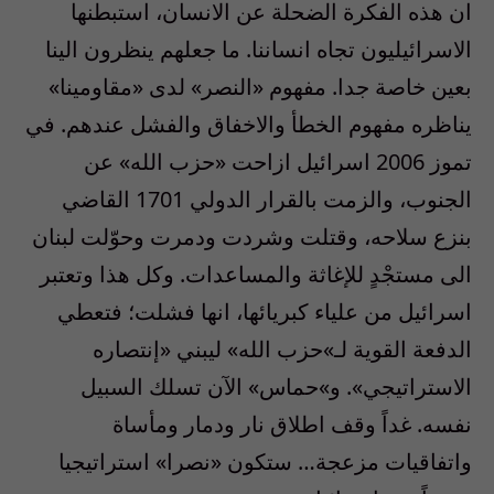
ان هذه الفكرة الضحلة عن الانسان، استبطنها
الاسرائيليون تجاه انساننا. ما جعلهم ينظرون الينا
بعين خاصة جدا. مفهوم «النصر» لدى «مقاومينا»
يناظره مفهوم الخطأ والاخفاق والفشل عندهم. في
تموز 2006 اسرائيل ازاحت «حزب الله» عن
الجنوب، والزمت بالقرار الدولي 1701 القاضي
بنزع سلاحه، وقتلت وشردت ودمرت وحوّلت لبنان
الى مستجْدٍ للإغاثة والمساعدات. وكل هذا وتعتبر
اسرائيل من علياء كبريائها، انها فشلت؛ فتعطي
الدفعة القوية لـ»حزب الله» ليبني «إنتصاره
الاستراتيجي». و»حماس» الآن تسلك السبيل
نفسه. غداً وقف اطلاق نار ودمار ومأساة
واتفاقيات مزعجة… ستكون «نصرا» استراتيجيا