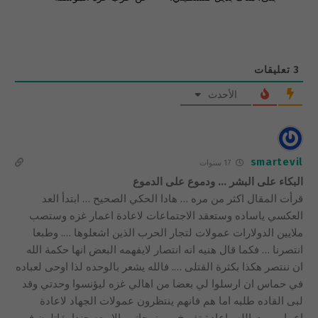
3
تعليقات
الأحدث
smartevil
17 سنوات
البكاء على البشر … ودموع على الدموع
قرأت المقال اكثر من مره … هادا الحكي الصحيح … ابتدأ العد
العكسي ياساده وستعقد الاجتماعات لاعادة اعمار غزه وستصب
ملايين الدولارات عمولات لتجار الحرب الذين اشعلوها …. وطبعا
انتصرنا … فكما قال هنيه انه انتصار لايفهمه البعض انها حكمة الله
ان ننتصر هكذا بكثرة القتلى …. فالله يشعر بالوحده لذا اوحى لعباده
في حماس ان ارسلوا لي بعضا من اهالي غزه ليؤنسوا وحدتي وقد
لبى القاده طلبه اما هم فانهم ينتظرون عمولات الجهاد لاعادة
اعمار بيوت الله واعادة تفريخ من زوجاتهم الاربعه جندا يقاتلون في