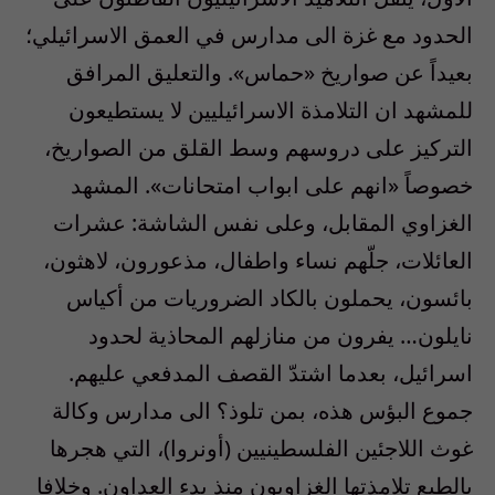
الحدود مع غزة الى مدارس في العمق الاسرائيلي؛
بعيداً عن صواريخ «حماس». والتعليق المرافق
للمشهد ان التلامذة الاسرائيليين لا يستطيعون
التركيز على دروسهم وسط القلق من الصواريخ،
خصوصاً «انهم على ابواب امتحانات». المشهد
الغزاوي المقابل، وعلى نفس الشاشة: عشرات
العائلات، جلّهم نساء واطفال، مذعورون، لاهثون،
بائسون، يحملون بالكاد الضروريات من أكياس
نايلون… يفرون من منازلهم المحاذية لحدود
اسرائيل، بعدما اشتدّ القصف المدفعي عليهم.
جموع البؤس هذه، بمن تلوذ؟ الى مدارس وكالة
غوث اللاجئين الفلسطينيين (أونروا)، التي هجرها
بالطبع تلامذتها الغزاويون منذ بدء العداون. وخلافا