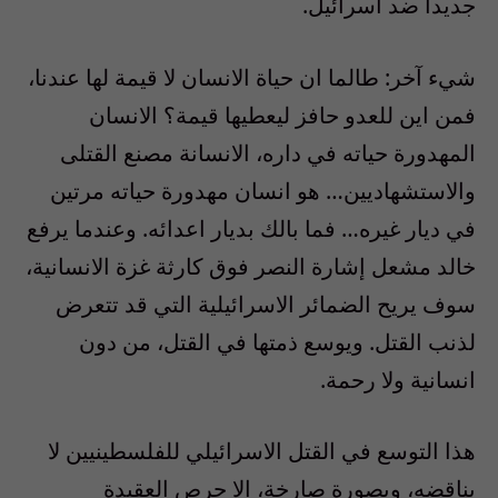
جديداً ضد اسرائيل.
شيء آخر: طالما ان حياة الانسان لا قيمة لها عندنا،
فمن اين للعدو حافز ليعطيها قيمة؟ الانسان
المهدورة حياته في داره، الانسانة مصنع القتلى
والاستشهاديين… هو انسان مهدورة حياته مرتين
في ديار غيره… فما بالك بديار اعدائه. وعندما يرفع
خالد مشعل إشارة النصر فوق كارثة غزة الانسانية،
سوف يريح الضمائر الاسرائيلية التي قد تتعرض
لذنب القتل. ويوسع ذمتها في القتل، من دون
انسانية ولا رحمة.
هذا التوسع في القتل الاسرائيلي للفلسطينيين لا
يناقضه، وبصورة صارخة، الا حرص العقيدة