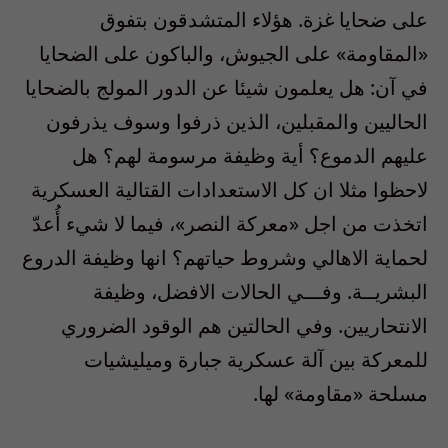
على ضحايا غزة. هؤلاء المتشدقون بتفوق
«المقاومة» على الجيوش، والباكون على الضحايا
في آن: هل يعلمون شيئا عن الدور المولج بالضحايا
الحاليين والمقبلين، الذين ذرفوا وسوف يذرفون
عليهم الدموع؟ أية وظيفة مرسومة لهم؟ هل
لاحظوا مثلا ان كل الاستعدادات القتالية العسكرية
اتخذت من اجل «معركة النصر»، فيما لا شيء أُعدّ
لحماية الاهالي وشروط حياتهم؟ انها وظيفة الدروع
البشريــة. وفـــي الحالات الافضل، وظيفة
الانتحاريين. وفي الحالتين هم الوقود الضروري
للمعركة بين آلة عسكرية جبارة وميليشيات
مسلحة «مقاومة» لها.