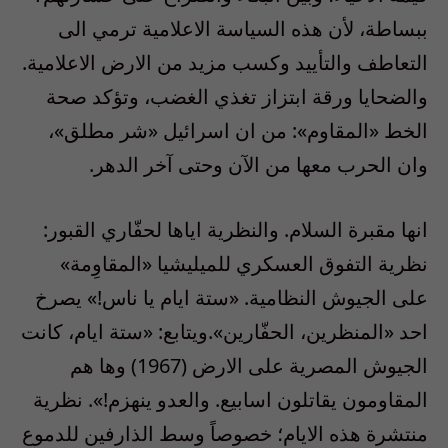
ببساطة، لأن هذه السياسة الاعلامية ترمي الى
التعاطف والتأييد وكسب مزيد من الارض الاعلامية.
والضحايا ورقة ابتزاز تغذي الغضب، وتؤكد صحة
الخط «المقاوم»: من ان اسرائيل «شر مطلق»،
وان الحرب معها من الآن وحتى آخر الدهر.
انها مقبرة السلام. والنظرية اياها لحفّاري القبور:
نظرية التفوق العسكري للميليشيا «المقاوِمة»
على الجيوش النظامية. «ستة ايام يا ناس!» يصرخ
احد «المنظرين، الحفّارين».ويتابع: «ستة ايام، كانت
الجيوش المصرية على الارض (1967) وها هم
المقاومون يقاتلون اسابيع. والعدو ينهزم!». نظرية
منتشرة هذه الايام؛ خصوصاً وسط الذارفين للدموع