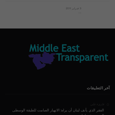
3 فبراير 2011
بيان الأقباط وحتمية التغيير ودعوة للتوقيع
آخر التعليقات
على
قارىء
الفقر الذي يأنف لبنان أن يراه: الانهيار الصامت للطبقة الوسطى