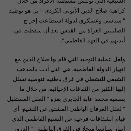
الشيعية التي تؤبلس مشيطنة الأكراد من خلال
كراهية صلاح الدين الأيوبي الكردي – بل هو توطيد
” سياسي وعسكري لدولة استطاعت إخراج
الصليبيين الغزاة من القدس بعد أن سقطت في
أيديهم في العهد الفاطمي”.
ولعل عملية التوحيد التي قام بها صلاح الدين مع
انهيار الدولة الفاطمية، هي التي أدت بالمذهب
الشيعي للتشظي في فرق باطنية غنوصية تسلل
إليها الكثير من الثقافات الإحيائية، من خلال ما
يسميه محمد عابد الجابري بغزو ” العقل المستقيل
” لعقل العرفان الباطني المشتق عن التشيع، أي
قيام انشقاقات فرعية عن التشيع الفاطمي الذي
انهار سياسيا منحلا في الفرق الباطنية : ” الدروز