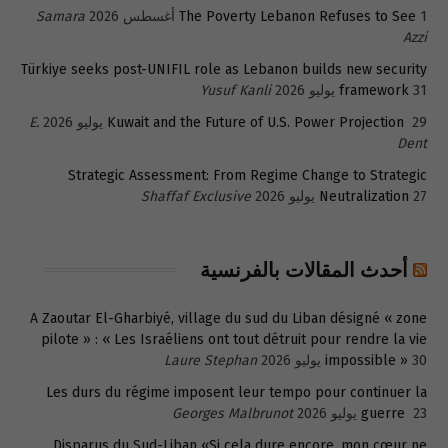
1 أغسطس 2026
The Poverty Lebanon Refuses to See
Samara
Azzi
Türkiye seeks post-UNIFIL role as Lebanon builds new security
31 يوليو 2026
framework
Yusuf Kanli
29 يوليو 2026
Kuwait and the Future of U.S. Power Projection
E.
Dent
Strategic Assessment: From Regime Change to Strategic
27 يوليو 2026
Neutralization
Shaffaf Exclusive
أحدث المقالات بالفرنسية
A Zaoutar El-Gharbiyé, village du sud du Liban désigné « zone
pilote » : « Les Israéliens ont tout détruit pour rendre la vie
30 يوليو 2026
impossible »
Laure Stephan
Les durs du régime imposent leur tempo pour continuer la
23 يوليو 2026
guerre
Georges Malbrunot
Disparus du Sud-Liban «Si cela dure encore, mon cœur ne