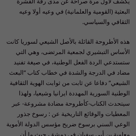
يكشف لأول مرة صراحة عن مدى رقة القشرة
البعثية (القومية والعلمانية) في وعيه أولا وعيه
الثقافي والسياسي.
هذه الأطروحة القائلة بالأصل الشيعي لسوريا كانت
الأساس التبشيري لجمعية المرتضى، وهي التي
ستستدعي الردة الفعل الوطنية، في صيغة تفنيد
مضاد في الدرجة والشدة في خطاب كتاب “البعث
الشيعي” دفاعا عن ثابت من ثوابت الهوية الثقافية
الوطنية السورية المهددة ايرانيا وشيعيا، ولهذا
سيتحدث الكتاب-كأطروحة مضادة مشروعة- عبر
المعطيات والوقائع التاريخية عن : رسوخ جذور
الوعي السني برسوخ ضريح مؤسس الدولة الأموية
معاوية بن أبي سفيان في دمشق، حيث ما أن