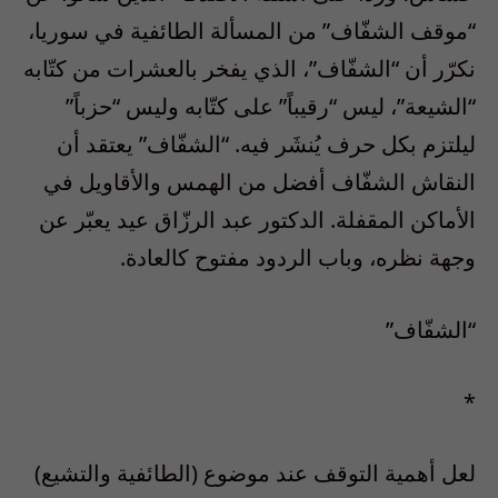
“موقف الشفّاف” من المسألة الطائفية في سوريا،
نكرّر أن “الشفّاف”، الذي يفخر بالعشرات من كتّابه
“الشيعة”، ليس “رقيباً” على كتّابه وليس “حزباً”
ليلتزم بكل حرف يُنشَر فيه. “الشفّاف” يعتقد أن
النقاش الشفّاف أفضل من الهمس والأقاويل في
الأماكن المقفلة. الدكتور عبد الرزّاق عيد يعبّر عن
وجهة نظره، وباب الردود مفتوح كالعادة.
“الشفّاف”
*
لعل أهمية التوقف عند موضوع (الطائفية والتشيع)