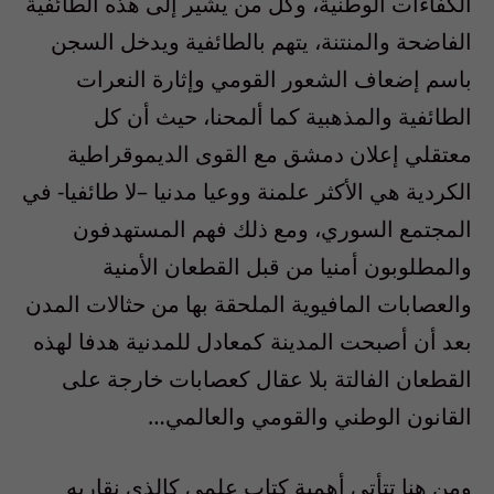
الكفاءات الوطنية، وكل من يشير إلى هذه الطائفية
الفاضحة والمنتنة، يتهم بالطائفية ويدخل السجن
باسم إضعاف الشعور القومي وإثارة النعرات
الطائفية والمذهبية كما ألمحنا، حيث أن كل
معتقلي إعلان دمشق مع القوى الديموقراطية
الكردية هي الأكثر علمنة ووعيا مدنيا –لا طائفيا- في
المجتمع السوري، ومع ذلك فهم المستهدفون
والمطلوبون أمنيا من قبل القطعان الأمنية
والعصابات المافيوية الملحقة بها من حثالات المدن
بعد أن أصبحت المدينة كمعادل للمدنية هدفا لهذه
القطعان الفالتة بلا عقال كعصابات خارجة على
القانون الوطني والقومي والعالمي…
ومن هنا تتأتى أهمية كتاب علمي كالذي نقاربه