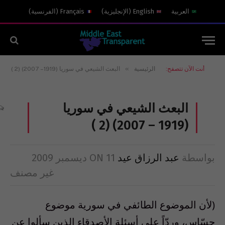
العربية
English
(
الإنجليزية
)
Français
(
الفرنسية
)
»
أنت الآن تتصفح:
الرئيسية
البعث الشيعي في سوريا (1919 – 2007) (2 )
البعث الشيعي في سوريا
(1919 – 2007) (2 )
بواسطة
عبد الرزاق عيد
11 ديسمبر 2009
ON
غير مصنف
(لأن الموضوع الطائفي في سورية موضوع
حسّاس، وردّاً على أسئلة الأصدقاء الذين سألوا عن