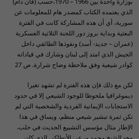
بوزارة واحدة بين 1966 – 1970،حسب (فان دام)
الذي يعتمده الكتاب كمصدر هام للمعلومات عن
سورية، أي أن هذه المشاركة كانت في الفترة
البعثية وبداية بروز دور اللجنة الثلاثية العسكرية
(عمران – جديد- أسد) ونفوذها الطائفي داخل
الجيش الذي امتد إلى لبنان وشارك في قياداته
كوادر شيعية وفق ملاحظة وضاح شرارة. ص 27
لكن مع ذلك فإن هذه الفترة لم تشهد تغيرا
ديموغرافيا ملحوظا للوجود الشيعي إلا في حدود
الاستجابات الإيمانية الفردية والشخصية التي لم
تكن ثمرة تبشير شيعي منظم، ويساق في هذا
الإطار مثال مؤسس التشييع الحديث في حلب،
وهو الشيخ محمد مرعي الأنطاكي الذي كان