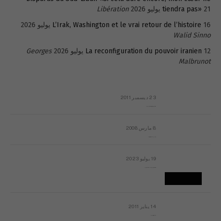
21 يوليو 2026
tiendra pas»
Libération
16 يوليو 2026
L’Irak, Washington et le vrai retour de l’histoire
Walid Sinno
12 يوليو 2026
La reconfiguration du pouvoir iranien
Georges
Malbrunot
23 ديسمبر 2011
عائلة المهندس طارق الربعة: أين دولة القانون والموسسات؟
8 مارس 2008
رسالة مفتوحة لقداسة البابا شنوده الثالث
19 يوليو 2023
إشكاليات التقويم الهجري، وهل يجدي هذا التقويم أيُ نفع؟
14 يناير 2011
ماذا يحدث في ليبيا اليوم الجمعة؟