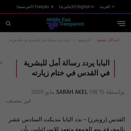
العربية
English
(
الإنجليزية
)
Français
(
الفرنسية
)
»
أنت الآن تتصفح:
الرئيسية
البابا يردد رسالة أمل للبشرية في القدس في ختام زيارته
البابا يردد رسالة أمل للبشرية
في القدس في ختام زيارته
بواسطة
15 مايو 2009
ON
SARAH AKEL
غير مصنف
القدس (رويترز) – ندد البابا بنديكت السادس عشر
بالمحرقة يوم الجمعة وتعهد للاسرائيليين بأن