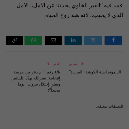
عمد فيه “القبر الخاوي يحدثنا عن الامل.. الامل
الذي لا يخيب.. لانه هبة روح الحياة
فيسبوك
تويتر
لينكدإن
البريد
واتساب
Copy
الإلكتروني
Link
السابق
التالي
الديموقراطية الكويتية “الفريدة”
بلاغ رقم 1 أم ذعر من هزيمة
إنتخابية: نصرالله يهدّد اللبنانيين
ويعلن إحتلال بيروت “يوما
مجيداً”!
التعليقات مغلقة.