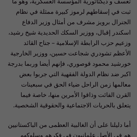
تعسف و ديكتاتورية المؤسسة العسكرية، وهو ما
ثبت في إسقاطهم لرموز كبيرة ممثلة في نظام
الجنرال برويز مشرف من أمثال وزير الدفاع
اسكندر إقبال، ووزير السكك الحديدية شيخ رشيد،
وزعيم حزب الرابطة الإسلامية – جناح القائد
الأعظم تشودري شجاعت حسين، ووزير الخارجية
خورشيد محمود قوصوري، فإنهم أيضا وربما بدرجة
اكبر ضد نظام الدولة الفقهية التي جربوا بعض
معالمها زمن الراحل ضياء الحق في سبعينات
القرن الفائت وذاقوا الأمرين منها، خاصة فيما
يتعلق بالحريات الاجتماعية والحقوقية الشخصية.
أما دليلنا على أن الغالبية العظمى من الباكستانيين
هم في الأصل علمانيون في فكرهم وسلوكهم