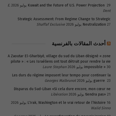
29 يوليو 2026
Kuwait and the Future of U.S. Power Projection
E.
Dent
Strategic Assessment: From Regime Change to Strategic
27 يوليو 2026
Neutralization
Shaffaf Exclusive
أحدث المقالات بالفرنسية
A Zaoutar El-Gharbiyé, village du sud du Liban désigné « zone
pilote » : « Les Israéliens ont tout détruit pour rendre la vie
30 يوليو 2026
impossible »
Laure Stephan
Les durs du régime imposent leur tempo pour continuer la
23 يوليو 2026
guerre
Georges Malbrunot
Disparus du Sud-Liban «Si cela dure encore, mon cœur ne
21 يوليو 2026
tiendra pas»
Libération
16 يوليو 2026
L’Irak, Washington et le vrai retour de l’histoire
Walid Sinno