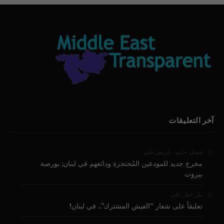
آخر التعليقات
على
فضيل حمّود - باريس
مخرج جديد للمودعين المُحتجزة ودائعهم في لبنان: بورصة
بيروت
على
بيار عقل
تعليقاً على شعار “العيش المشترك”.. في لبنان!