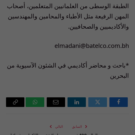
الطبقة الوسطى من العلمانيين المتعلمين، أصحاب
المهن الرفيعة مثل الأطباء والمحامين والمهندسين
والأكاديميين والصحافيين.
elmadani@batelco.com.bh
*باحث و محاضر أكاديمي في الشئون الآسيوية من
البحرين
فيسبوك
تويتر
لينكدإن
البريد
واتساب
Copy
الإلكتروني
Link
السابق
التالي