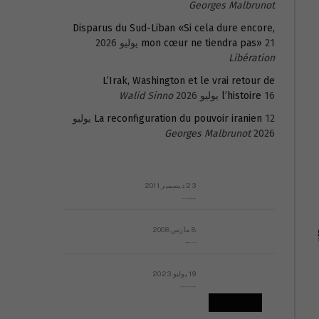
Georges Malbrunot
Disparus du Sud-Liban «Si cela dure encore,
21 يوليو 2026
mon cœur ne tiendra pas»
Libération
L’Irak, Washington et le vrai retour de
16 يوليو 2026
l’histoire
Walid Sinno
La reconfiguration du pouvoir iranien
12 يوليو
Georges Malbrunot
2026
23 ديسمبر 2011
عائلة المهندس طارق الربعة: أين دولة القانون والموسسات؟
8 مارس 2008
رسالة مفتوحة لقداسة البابا شنوده الثالث
19 يوليو 2023
إشكاليات التقويم الهجري، وهل يجدي هذا التقويم أيُ نفع؟