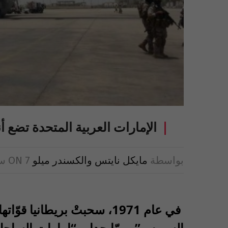
الإمارات العربية المتحدة تضع
بواسطة
مايكل نايتس والكسندر ميلو
7 سبتمبر 2016
ON
في عام 1971، سحبتْ بريطاني
السويس”، ممّا حدا بـ “إمارات الساحل