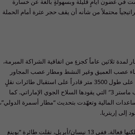
ّضت في غضون أيامٍ قليلة وبسهولةٍ بالغة عن خسارة
يجياً محتملاً من شأنه أن يقف حجر عثرة أمام الحملة
ر لمدة ثلاثين عاماً كجزءٍ من اتفاقية الشراكة المبرمة،
ناء عصب العميق وغير النشط ومطار عصب المجاور
الذي يتميّز بسطحه الصلب ويضمّ مدرجاً يمتد على طول 3500 متر قادراً على استقبال طائرات نقلٍ
17 غلوب ماستر 3″ التي يقودها السلاح الجوي الإماراتي. كما
اعدات المالية وتعهّدت بتحديث “مطار أسمرة الدولي”،
د إلى إريتريا.
وكانت العمليات الأولى في عصب متسرعة ولكنها فعالة. ففي 13 نيسان/أبريل، نقلت طائرة “بوينغ