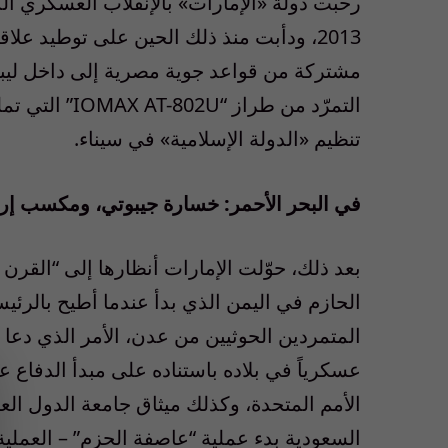
رحّبت دولة «الإمارات» بالإنقلاب العسكري 
2013، ودأبت منذ ذلك الحين على توطيد عل
مشتركة من قواعد جوية مصرية إلى داخل ليبي
التمرّد من طراز “
IOMAX AT-802U
” التي تم
تنظيم «الدولة الإسلامية» في سيناء.
في
البحر الأحمر: خسارة جيبوتي، ومكسب
إ
ري
بعد ذلك، حوّلت الإمارات أنظارها إلى “القرن 
الحازم في اليمن الذي بدأ عندما أطيح بالر
المتمردين الحوثيين من عدن، الأمر الذي دعا 
السعودية بدء عملية “عاصفة الحزم” – العملي