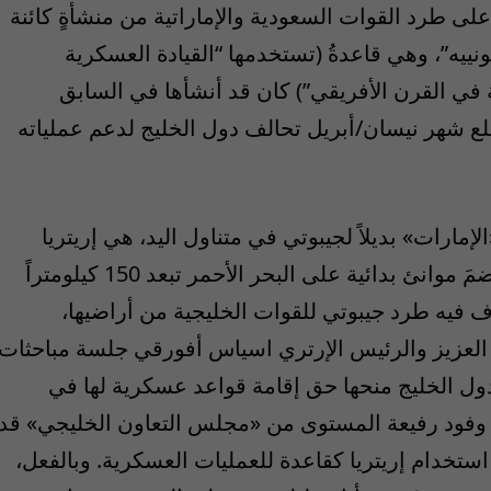
على طرد القوات السعودية والإماراتية من منشأةٍ كائنة
يه”، وهي قاعدةُ (تستخدمها “القيادة العسكرية
ة في القرن الأفريقي”) كان قد أنشأها في السابق
ع شهر نيسان/أبريل تحالف دول الخليج لدعم عملياته
إمارات» بديلاً لجيبوتي في متناول اليد، هي إريتريا
المجاورة والمنافسة الإقليمية لجيبوتي التي تضمَ موانئ بدائية على البحر الأحمر تبعد 150 كيلومتراً
 الذي صادف فيه طرد جيبوتي للقوات الخليجية من أراضيها،
العزيز والرئيس الإرتري اسياس أفورقي جلسة مباحثات
 الخليج منحها حق إقامة قواعد عسكرية لها في
ت وفود رفيعة المستوى من «مجلس التعاون الخليجي» قد
ستخدام إريتريا كقاعدة للعمليات العسكرية. وبالفعل،