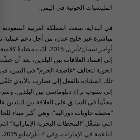
المليشيات الحوثية في اليمن.
في البداية، سعت المملكة العربية السعودية و
مباشرة عبر خليج عدن، من أجل دعم عملية ت
أواخر نيسان/أبريل 2015، أ
إلى إفساد العلاقات بين البلدين، بعد أن حطّ
الجوية لتحالف
“
عاصفة الحزم” في اليمن، في 
تلك المشادة بالفعل إلى تضارب بالأيدي تلقّى 
إلى نشوب نزاع دبلوماسي بين البلدين. وسرعا
مخيًّماً في السابق على العلاقة بين البلدين عل
“محطة حاويات دوراليه”، وهي أكبر ميناء للحا
التي تشغّل “المحطات البحرية الإماراتية” الت
الن