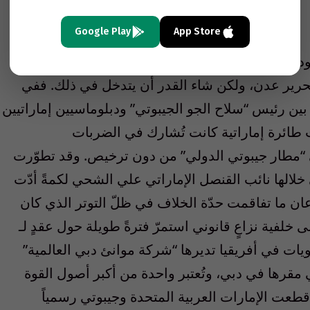
Google Play
App Store
دولة «الإمارات» إلى استخدام جيبوتي، التي تقع
حرير عدن، ولكن شاء القدر أن يتدخل في ذلك. ففي
دّت مشادةٌ كلامية بين رئيس “سلاح الجو الجيبوتي” ودبلوماسيين إماراتيين
ت طائرة إماراتية كانت تُشارك في الضربات
“مطار جيبوتي الدولي” من دون ترخيص. وقد تطوّرت
خلالها نائب القنصل الإماراتي علي الشحي لكمةً أدّت
ن ما تفاقمت حدّة الخلاف في ظلّ التوتر الذي كان
ى خلفية نزاعٍ قانوني استمرّ فترةً طويلة حول عقدٍ لـ
ويات في أفريقيا تديرها “شركة موانئ دبي العالمية”
ي مقرها في دبي، وتُعتبر واحدة من أكبر أصول القوة
اعمة في الإمارات. وفي 4 أيار/مايو 2015، قطعت الإمارات العربية المتحدة وجيبوتي رسمياً