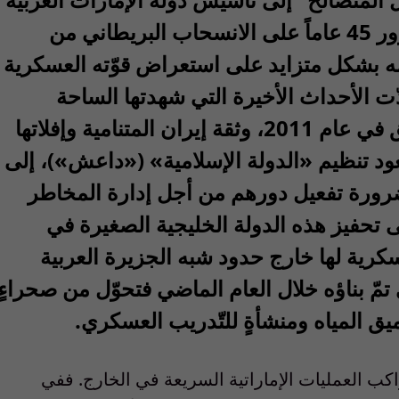
المتّحدة القائمة حالياً. واليوم، وبعد مرور 45 عاماً على الانسحاب البريطاني من
امه بشكل متزايد على استعراض قوّته العسكرية
 الأحداث الأخيرة التي شهدتها الساحة
العربية، كـ “الربيع العربي” الذي انطلق في عام 2011، وثقة إيران المتنامية وإفلاتها
عود تنظيم «الدولة الإسلامية» («داعش»)، إلى
 بضرورة تفعيل دورهم من أجل إدارة المخاطر
لى تحفيز هذه الدولة الخليجية الصغيرة في
عسكرية لها خارج حدود شبه الجزيرة العربية
تمّ بناؤه خلال العام الماضي فتحوّل من صحراءٍ
ميق المياه ومنشأةٍ للتّدريب العسكري.
اكب العمليات الإماراتية السريعة في الخارج. ففي