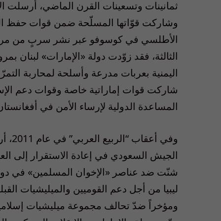
ثمانينات وتسعينات القرن الماضي، أرسلت الإمار
وشاركت قوّاتها المسلّحة ضمن قوات حفظ ا
الأطلسي في كوسوفو عبر نشر سربٍ من مروحيا
الثالثة، فقد زوّدت دولة «الإمارات» لبنان بم
اليمنية بعربات مدرعة وأسلحة لمحاربة التمرّ
شاركت قوات إماراتية خاصة وقوات دعم الإست
المساعدة الدولية لإرساء الأمن في أفغانستان
وفي أ
الجيش السعودي في إعادة الاستقرار إلى العاصم
شنّت ضد عناصر «الإخوان المسلمين» في دولة 
ليبيا من أجل دعم القوميين والميليشيات القبل
ومؤخراً ضدّ تحالف مجموعة ميليشيات إسلامي