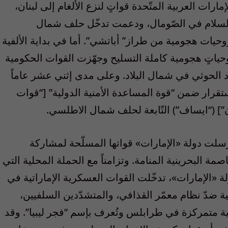
ات العربية المتّحدة قواتٍ لنزع الألغام إلى لبنان،
لسلام في الصّومال، ودعمت تدخّل حلف شمال
ت هجومية من طراز” أباتشي”. أما في بداية الألفية
روحياتٍ هجومية كاملة التسليح وجهّزت القوات الحكومية
د الحوثي في شمال البلاد. وعلى مدى إثني عشر عاماً
قرار ضمن “قوة المساعدة الأمنية الدولية” [“قوات
”] (“ايساف”) التّابعة لحلف شمال الاطلسي.
عقاب “الربيع العربي” في عام 2011، أرسلت دولة «الإمارات» قواتها المسلّحة لمشاركة
ة البحرينية المنامة. وتزامناً مع الحملة المحلية التي
«الإمارات»، تدخّلت القوات العسكرية الإماراتية في
ية ضدّ نظام معمّر القذافي، والمتشدّدين السلفيين،
ة متمركزة في طرابلس وتُعرف بإسم “فجر ليبيا”. وقد