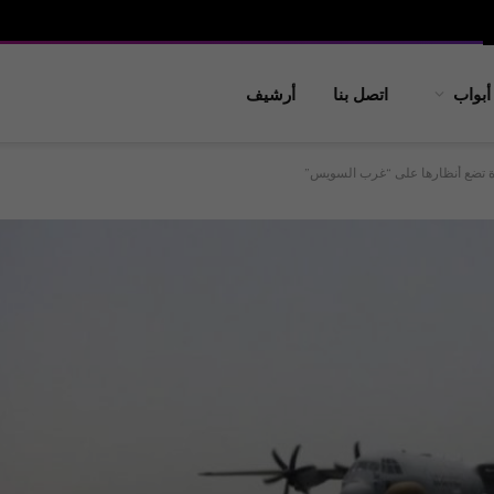
أبواب
اتصل بنا
أرشيف
حدة تضع أنظارها على “غرب السويس”