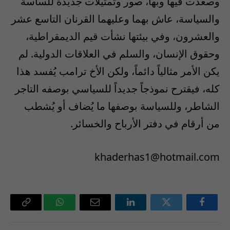
وصعدت فيها وبها، صور وتمثيلات جديدة للساسة
والسياسة، عاش بهما وعليهما القرنان التاسع عشر
والعشرون، وفي بيئتها نشأت قيم الديمقراطية،
وحقوق الإنسان، والسلم في العلاقات الدولية. لم
يكن الأمر مثالياً دائماً، ولكن الأخ ترامب يُفسد هذا
كله، فيقترح نموذجاً جديداً للسياسي بوصفه التاجر
الشاطر، وللسياسة بوصفها ما يُضاف أو يُشطب
من أرقام في دفتر الأرباح والخسائر.
khaderhas1@hotmail.com
فيسبوك
تويتر
لينكدإن
البريد
واتساب
Copy
الإلكتروني
Link