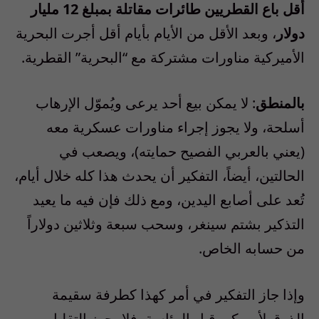
أقل باع القطريين طائرات مقاتلة بمبلغ 12 مليار
دولار
، وبعد الأقل من الأيام بأيام أقل أجرت البحرية
الأميركية مناورات مشتركة مع “البحرية” القطرية.
بالمنطق
: لا يمكن بيع أحد يرعى ويُموّل الإرهاب
أسلحة، ولا يجوز إجراء مناورات عسكرية معه
(يعني بالعربي الفصيح حمايته)، ويصعب في
الحالتين، أيضاً، التفكير أن يحدث هذا كله خلال أيام،
تُعد على أصابع اليدين، ومع ذلك فإن فيه ما يعيد
التذكير بشتم سينغر، وسحب سبعة وثلاثين دولاراً
من حسابه الخاص.
وإذا جاز التفكير في أمر كهذا كطرفة سقيمة
الذوق لأميركي قبل الرئاسة، فلا يجوز التقليل من