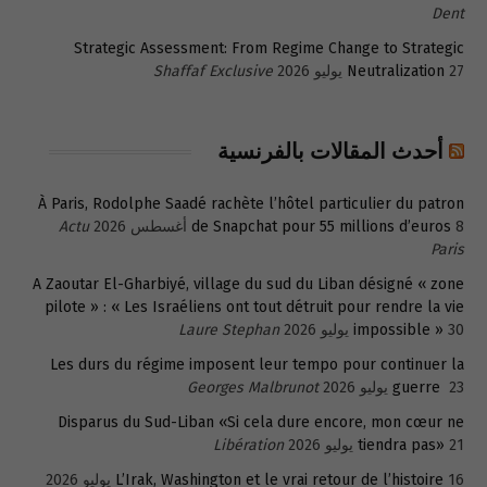
Dent
Strategic Assessment: From Regime Change to Strategic
27 يوليو 2026
Neutralization
Shaffaf Exclusive
أحدث المقالات بالفرنسية
À Paris, Rodolphe Saadé rachète l’hôtel particulier du patron
8 أغسطس 2026
de Snapchat pour 55 millions d’euros
Actu
Paris
A Zaoutar El-Gharbiyé, village du sud du Liban désigné « zone
pilote » : « Les Israéliens ont tout détruit pour rendre la vie
30 يوليو 2026
impossible »
Laure Stephan
Les durs du régime imposent leur tempo pour continuer la
23 يوليو 2026
guerre
Georges Malbrunot
Disparus du Sud-Liban «Si cela dure encore, mon cœur ne
21 يوليو 2026
tiendra pas»
Libération
16 يوليو 2026
L’Irak, Washington et le vrai retour de l’histoire