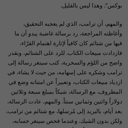
بوكس”. وهذا ليس بالقليل.
والمهم، أن ترامب، الذي لم يعجبه التحقيق،
وأغاظته المراجعة، رد برسالة غاضبة يبدو أن ما
فيها من شتائم كان كافياً لإثارة اهتمام القرّاء،
فازدادت مبيعات الكتاب. للرد على الشتائم، وبقدر
واضح من اللؤم والسخرية، كتب سينغر رسالة إلى
ترامب وشكره على إسهامه، من حيث لا يشاء، في
ازدياد مبيعات الكتاب، وتعبيراً عن امتنانه وضع في
المظروف، مع الرسالة، شيكاً بمبلغ سبعة وثلاثين
دولاراً واثنين وثمانين سنتاً. والمهم، عادت الرسالة،
بعد أيام، بالبريد إلى مُرسلها، مع شتائم من ترامب،
ولكن بدون الشيك. وعندما فحص سينغر حسابه،