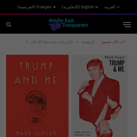
العربية
English
(
الإنجليزية
)
Français
(
الفرنسية
)
»
أنت الآن تتصفح:
الرئيسية
الأخ ترامب يفسد هذا كله الآن..!!