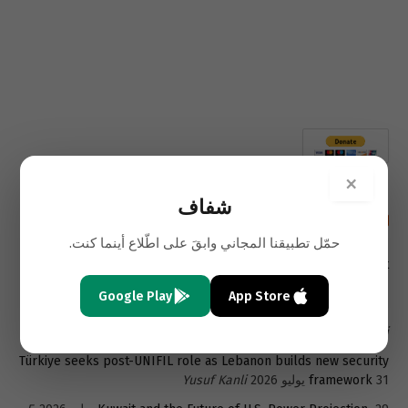
×
شفاف
أحدث المقالات باللغة الإنجليزية
حمّل تطبيقنا المجاني وابقَ على اطّلاع أينما كنت.
A New Exit for Lebanon’s Trapped Depositors- The Beirut
4 أغسطس 2026
Stock Exchange
Samara Azzi
Google Play
App Store
1 أغسطس 2026
The Poverty Lebanon Refuses to See
Samara
Azzi
Türkiye seeks post-UNIFIL role as Lebanon builds new security
31 يوليو 2026
framework
Yusuf Kanli