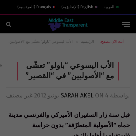
العربية
English
(
الإنجليزية
)
Français
(
الفرنسية
)
»
أنت الآن تتصفح:
الرئيسية
الأب اليسوعي “باولو” تعشّى مع “الأصوليين” في “القصير”
الأب اليسوعي “باولو” تعشّى
مع “الأصوليين” في “القصير”
بواسطة
4 يونيو 2012
ON
SARAH AKEL
غير مصنف
قبل سنة زار السفيران الأميركي والفرنسي مدينة
حماه “الأصولية المتطرّفة” بدون حراسة
فاستقبلهما أهلها بالزهور.