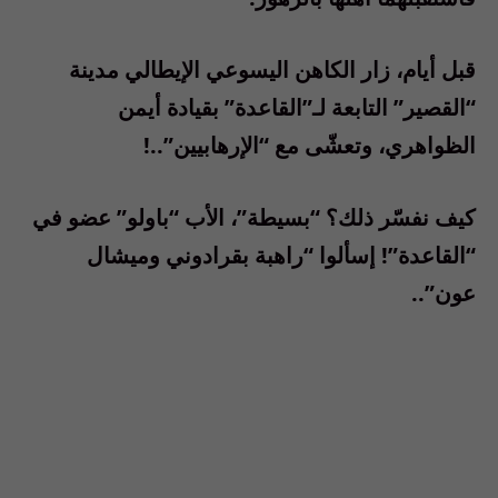
قبل أيام، زار الكاهن اليسوعي الإيطالي مدينة
“القصير” التابعة لـ”القاعدة” بقيادة أيمن
الظواهري، وتعشّى مع “الإرهابيين”..!
كيف نفسّر ذلك؟ “بسيطة”، الأب “باولو” عضو في
“القاعدة”! إسألوا “راهبة بقرادوني وميشال
عون”..