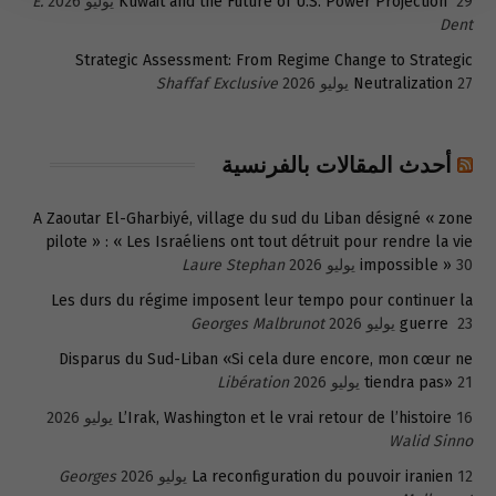
29 يوليو 2026
Kuwait and the Future of U.S. Power Projection
E.
Dent
Strategic Assessment: From Regime Change to Strategic
27 يوليو 2026
Neutralization
Shaffaf Exclusive
أحدث المقالات بالفرنسية
A Zaoutar El-Gharbiyé, village du sud du Liban désigné « zone
pilote » : « Les Israéliens ont tout détruit pour rendre la vie
30 يوليو 2026
impossible »
Laure Stephan
Les durs du régime imposent leur tempo pour continuer la
23 يوليو 2026
guerre
Georges Malbrunot
Disparus du Sud-Liban «Si cela dure encore, mon cœur ne
21 يوليو 2026
tiendra pas»
Libération
16 يوليو 2026
L’Irak, Washington et le vrai retour de l’histoire
Walid Sinno
12 يوليو 2026
La reconfiguration du pouvoir iranien
Georges