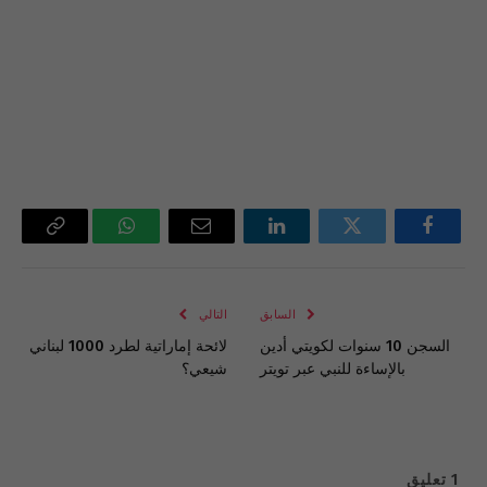
فيسبوك
تويتر
لينكدإن
البريد
واتساب
Copy
الإلكتروني
Link
السابق
التالي
السجن 10 سنوات لكويتي أدين
لائحة إماراتية لطرد 1000 لبناني
بالإساءة للنبي عبر تويتر
شيعي؟
1
تعليق