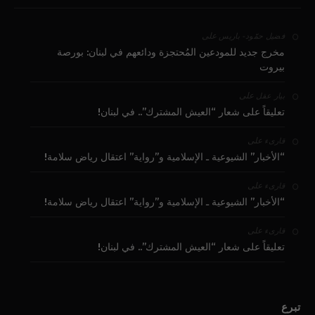
على
فضيل حمّود - باريس
مخرج جديد للمودعين المُحتجزة ودائعهم في لبنان: بورصة
بيروت
على
بيار عقل
تعليقاً على شعار “العيش المشترك”.. في لبنان!
على
قارىء
“الأخبار” الشيوعية ـ الإسلامية و”رواية” اعتقال رياض سلامة!
على
قارىء
“الأخبار” الشيوعية ـ الإسلامية و”رواية” اعتقال رياض سلامة!
على
قارىء
تعليقاً على شعار “العيش المشترك”.. في لبنان!
تبرع