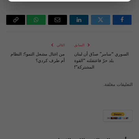
فيسبوك
تويتر
لينكدإن
البريد
واتساب
Copy
الإلكتروني
Link
السابق
التالي
السوري “سامر” صدّق أن لبنان
من اغتال مشعل التمو؟: النظام
بلد حرّ فاعتقلته “القوة
أم طرف كردي؟
المشتركة”!
التعليقات مغلقة.