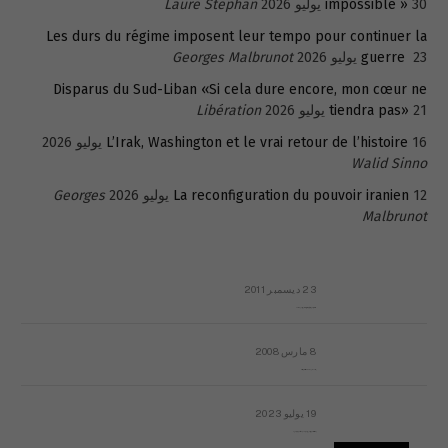
30 يوليو 2026
impossible »
Laure Stephan
Les durs du régime imposent leur tempo pour continuer la
23 يوليو 2026
guerre
Georges Malbrunot
Disparus du Sud-Liban «Si cela dure encore, mon cœur ne
21 يوليو 2026
tiendra pas»
Libération
16 يوليو 2026
L’Irak, Washington et le vrai retour de l’histoire
Walid Sinno
12 يوليو 2026
La reconfiguration du pouvoir iranien
Georges
Malbrunot
23 ديسمبر 2011
عائلة المهندس طارق الربعة: أين دولة القانون والموسسات؟
8 مارس 2008
رسالة مفتوحة لقداسة البابا شنوده الثالث
19 يوليو 2023
إشكاليات التقويم الهجري، وهل يجدي هذا التقويم أيُ نفع؟