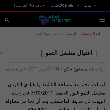
العربية
English
(
الإنجليزية
)
Français
(
الفرنسية
)
»
أنت الآن تتصفح:
الرئيسية
اغتيال مشعل التمو
اغتيال مشعل التمو
بواسطة
مسعود عكو
7 أكتوبر 2011
ON
غير مصنف
اغتالت مجموعة مسلحة الناشط والقيادي الكردي
مشعل التمو اليوم الجمعة 7/10/2011 في إحدى
البيوت في مدينة القامشلي. بعد أن نجا من محاولة
اغتيال فاشلة بتاريخ الخميس 8/9/2011.