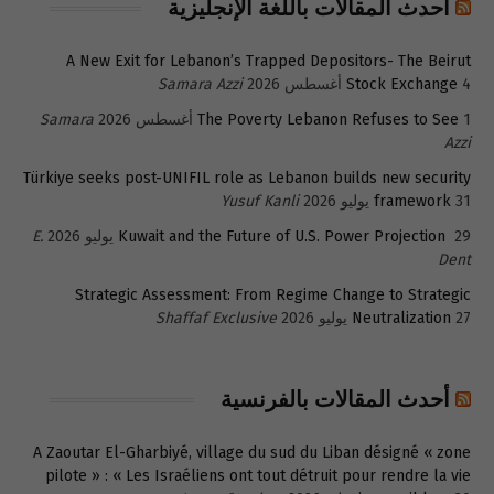
أحدث المقالات باللغة الإنجليزية
A New Exit for Lebanon’s Trapped Depositors- The Beirut
4 أغسطس 2026
Stock Exchange
Samara Azzi
1 أغسطس 2026
The Poverty Lebanon Refuses to See
Samara
Azzi
Türkiye seeks post-UNIFIL role as Lebanon builds new security
31 يوليو 2026
framework
Yusuf Kanli
29 يوليو 2026
Kuwait and the Future of U.S. Power Projection
E.
Dent
Strategic Assessment: From Regime Change to Strategic
27 يوليو 2026
Neutralization
Shaffaf Exclusive
أحدث المقالات بالفرنسية
A Zaoutar El-Gharbiyé, village du sud du Liban désigné « zone
pilote » : « Les Israéliens ont tout détruit pour rendre la vie