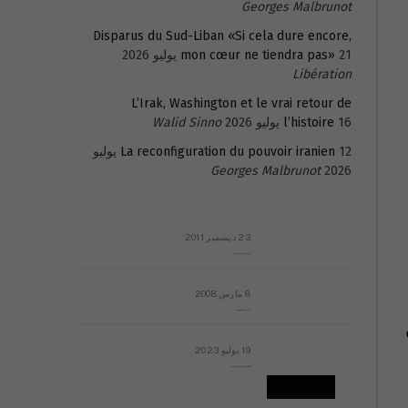
Georges Malbrunot
Disparus du Sud-Liban «Si cela dure encore,
21 يوليو 2026
mon cœur ne tiendra pas»
Libération
L’Irak, Washington et le vrai retour de
16 يوليو 2026
l’histoire
Walid Sinno
La reconfiguration du pouvoir iranien
12 يوليو
Georges Malbrunot
2026
23 ديسمبر 2011
عائلة المهندس طارق الربعة: أين دولة القانون والموسسات؟
8 مارس 2008
رسالة مفتوحة لقداسة البابا شنوده الثالث
19 يوليو 2023
إشكاليات التقويم الهجري، وهل يجدي هذا التقويم أيُ نفع؟