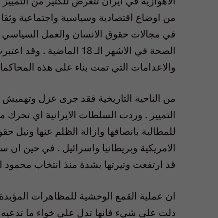
الاهوازية في ايران تتعرض للكثير من التمييز م
في مجالات حقوق الانسان والعمل السياسي واع
الصحة في الاشهر الـ 18 الم
والاعدامات التي تمت بناء على هذه المحاكمات 
من الناحية التاريخية فقد جرى عزل وتهميش ال
التمييز . وردت السلطات الايرانية اي تحرك م
للمطالبة بانصافها وازالة الظلم عنها ونيل حق
الامريكية وبريطانيا واسرائيل . في حين ان 
قد ارتفعت وتيرتها بشدة منذ انتخاب محمود ا
ان عملية القمع الوحشية للمظاهرات المؤيدة
دلت على شيء فانها تدل على خواء ما تدعيه 