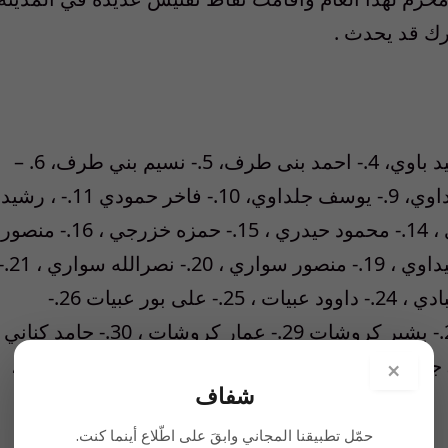
رك قد يحدث .
1. – رضا احمدي، 2. – طهران احمدي، 3.- حمید باوي، 4.- احمد بنی طرف، 5.- نسیم بني طرف، 6. –
محمد جنادله، 7.- امین جلداوي، 8.- زعلان جلداوي، 9.- یوسف جلداوي، 10.- فاخر حمودي 11.- ، رشید
حیدري 12.- فؤاد حیدري، – 13.- فیصل حیدري ، 14.- محمود حیدري ، 15.- حمزه خزرجي ، 16.- منصور
دغاغله ، 17.- جابر سعدوني ، 18.- یعقوب سعیداوي ، 19.- منصور سواري ، 20.- نصرا
یاسر سواري ، 22.- مهدی طرف 23.- رحیم عبادي ، 24.- داوود عبیات ، 25.- علی بور عبیات 26.-
محمدعلی عبیات ، 27.- عبدالامیر فاضلي ، 28.- بشیر کروشات 29.- عمار کروشات ، 30.- حامد کناني
، 31.- عزیز کناني ، 32.- رسول محمدي ،.- 33 جابر منصوري ، 34.- علی موسوي ، 35.- ناصر مهاوي ،
×
شفاف
حمّل تطبيقنا المجاني وابقَ على اطّلاع أينما كنت.