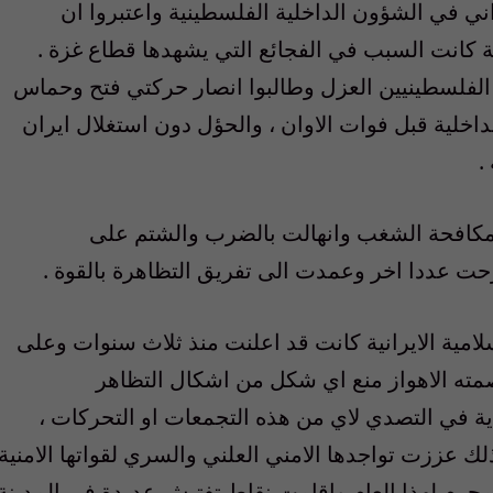
ني في الشؤون الداخلية الفلسطينية واعتبروا ان
ة كانت السبب في الفجائع التي يشهدها قطاع غزة .
 الفلسطينيين العزل وطالبوا انصار حركتي فتح وحماس
خلية قبل فوات الاوان ، والحؤل دون استغلال ايران
.
 مكافحة الشغب وانهالت بالضرب والشتم على
ت عددا اخر وعمدت الى تفريق التظاهرة بالقوة .
سلامية الايرانية كانت قد اعلنت منذ ثلاث سنوات وعلى
صمته الاهواز منع اي شكل من اشكال التظاهر
ة في التصدي لاي من هذه التجمعات او التحركات ،
لك عززت تواجدها الامني العلني والسري لقواتها الامنية
 محرم لهذا العام واقامت نقاط تفتيش عديدة في المدينة