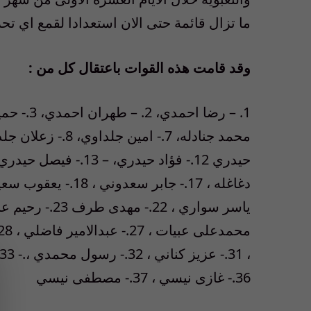
ما تزال قائمة حتى الان استعدادا لقمع اي تح
وقد قامت هذه القوات باعتقال كل من :
36.- غازی نیسي ، 37.- مصطفی نیسي