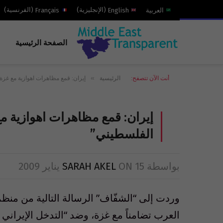
العربية
English
(
الإنجليزية
)
Français
(
الفرنسية
)
الصفحة الرئيسية
»
أنت الآن تتصفح:
الرئيسية
إيران: قمع مظاهرات اهوازية مع غز
إيران: قمع مظاهرات اهوازية م
الفلسطيني”
بواسطة
15 يناير 2009
ON
SARAH AKEL
وردت إلى “الشفّاف” الرسالة التالية من منظم
العرب تضامناً مع غزة، وضد “التدخل الإيراني