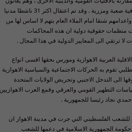
قارنة بالاقليات القومية والدينية الاخرى ، وهم يعانون
من اوضاع اقتصادية وسياسية واجتماعية وثقافية صعبة ومزرية . وقد تم اعتقال اكثر 31 ناشطا مدنيا
دامهم شنقا امام الملاء العام بتهم لا اساس لها من
اضية . وقد اعتبرت منظمات حقوقية دولية ان هذه المحاكمات
لا ترتقي الى المعايير الدولية في هذا المجال .
اقلية العربية الاهوازية ومورس بحقها اقسى انواع
طلبي تقوم به الحركات الاجتماعية والسياسية الاهوازية
وقها الى التدخل الاجنبي وتحريض الولايات المتحدة
سياسات التطهير القومي والعرقي وقمع العرب الاهوازيين
حمدي نجاد رئيسا للجمهورية .
 للشعب الفلسطيني التي جرت في مدينة الاهواز ان
حكومة الجمهورية الاسلامية في دعمها للشعب