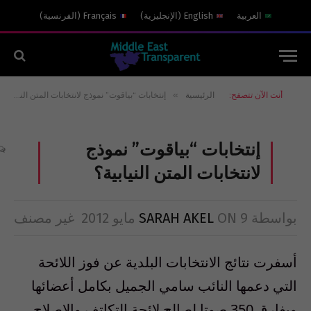
العربية
English
(
الإنجليزية
)
Français
(
الفرنسية
)
»
أنت الآن تتصفح:
الرئيسية
إنتخابات “بياقوت” نموذج لانتخابات المتن النيابية؟
إنتخابات “بياقوت” نموذج
لانتخابات المتن النيابية؟
بواسطة
9 مايو 2012
ON
SARAH AKEL
غير مصنف
أسفرت نتائج الانتخابات البلدية عن فوز اللائحة
التي دعمها النائب سامي الجميل بكامل أعضائها
وبفارق 350 صوتا لصالح لائحة التكاتف والإصلاح