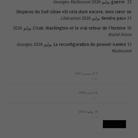
23 يوليو 2026
guerre
Georges Malbrunot
Disparus du Sud-Liban «Si cela dure encore, mon cœur ne
21 يوليو 2026
tiendra pas»
Libération
16 يوليو 2026
L’Irak, Washington et le vrai retour de l’histoire
Walid Sinno
12 يوليو 2026
La reconfiguration du pouvoir iranien
Georges
Malbrunot
23 ديسمبر 2011
عائلة المهندس طارق الربعة: أين دولة القانون والموسسات؟
8 مارس 2008
رسالة مفتوحة لقداسة البابا شنوده الثالث
19 يوليو 2023
إشكاليات التقويم الهجري، وهل يجدي هذا التقويم أيُ نفع؟