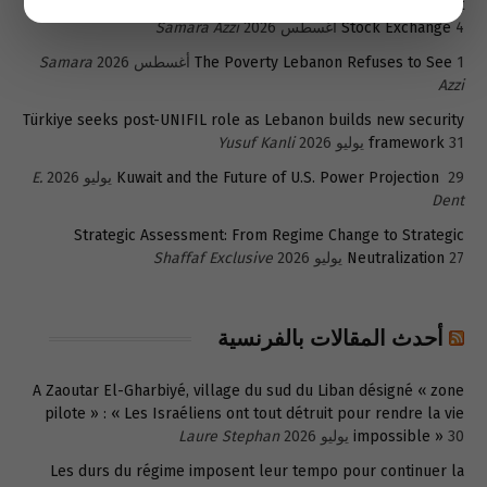
A New Exit for Lebanon’s Trapped Depositors- The Beirut
4 أغسطس 2026
Stock Exchange
Samara Azzi
1 أغسطس 2026
The Poverty Lebanon Refuses to See
Samara
Azzi
Türkiye seeks post-UNIFIL role as Lebanon builds new security
31 يوليو 2026
framework
Yusuf Kanli
29 يوليو 2026
Kuwait and the Future of U.S. Power Projection
E.
Dent
Strategic Assessment: From Regime Change to Strategic
27 يوليو 2026
Neutralization
Shaffaf Exclusive
أحدث المقالات بالفرنسية
A Zaoutar El-Gharbiyé, village du sud du Liban désigné « zone
pilote » : « Les Israéliens ont tout détruit pour rendre la vie
30 يوليو 2026
impossible »
Laure Stephan
Les durs du régime imposent leur tempo pour continuer la