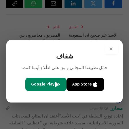
فيسبوك
تويتر
لينكدإن
البريد
واتساب
Copy
الإلكتروني
Link
السابق
التالي
الاسد: غير صحيح ان السعودية
المصريون محاصرون بين
سعت لتغيير الحكم في سورية
الثقافتين العربية والغربية
×
شفاف
حمّل تطبيقنا المجاني وابقَ على اطّلاع أينما كنت.
5
تعليقات
الأحدث
Google Play
App Store
مسارر
18 سنوات
إعادة توزيع السلطة في “بيت الأسد”أعتقد ان المتابع للمحادثات
السورية الاسرائيلية ، سيجد علاقة شرطية بين ” تنظيف ” السلطة