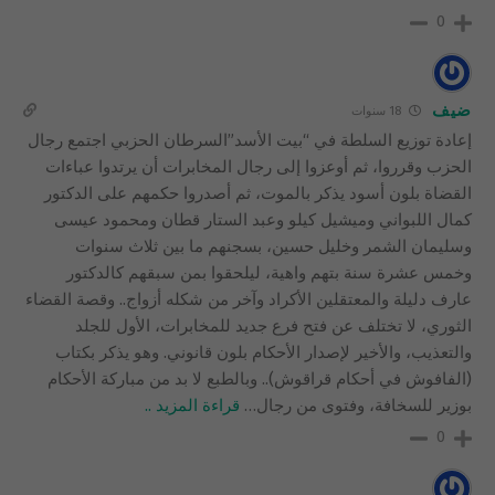
0
ضيف
18 سنوات
إعادة توزيع السلطة في “بيت الأسد”السرطان الحزبي اجتمع رجال
الحزب وقرروا، ثم أوعزوا إلى رجال المخابرات أن يرتدوا عباءات
القضاة بلون أسود يذكر بالموت، ثم أصدروا حكمهم على الدكتور
كمال اللبواني وميشيل كيلو وعبد الستار قطان ومحمود عيسى
وسليمان الشمر وخليل حسين، بسجنهم ما بين ثلاث سنوات
وخمس عشرة سنة بتهم واهية، ليلحقوا بمن سبقهم كالدكتور
عارف دليلة والمعتقلين الأكراد وآخر من شكله أزواج.. وقصة القضاء
الثوري، لا تختلف عن فتح فرع جديد للمخابرات، الأول للجلد
والتعذيب، والأخير لإصدار الأحكام بلون قانوني. وهو يذكر بكتاب
(الفافوش في أحكام قراقوش).. وبالطبع لا بد من مباركة الأحكام
بوزير للسخافة، وفتوى من رجال
…
قراءة المزيد ..
0