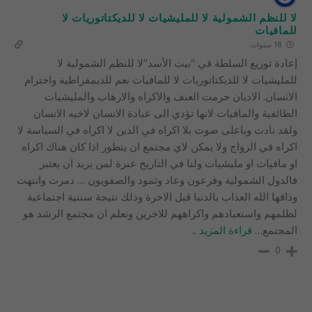
لا للنظم الشمولية لا للمليشيات لا للديكتاتوريات لا
للمافيات
18 سنوات
إعادة توزيع السلطة في “بيت الأسد”لا للنظم الشمولية لا
للمليشيات لا للديكتاتوريات لا للمافيات نعم للديمقراطية واحترام
الانسان. الاديان حرمت العنف والاكراه والارهاب والمليشيات
الطائفية والمافيات لانها تؤدي الى عبادة الانسان لاخيه الانسان
ولقد نادت وباعلى صوت بلا اكراه في الدين لا اكراه في السياسة لا
اكراه في الزواج ولا يمكن لاي مجتمع ان يتطور اذا كان هناك اكراه
او مافيات او مليشيات ولنا في التاريخ عبرة لمن يريد ان يعتبر
فالدول الشمولية وفرعون وعاد وثمود والصفويون … دمرت وانتهت
وذاقها الله العذاب بالدنيا قبل الاخرة وذلك نتيجة سننية اجتماعية
لظلمهم واستعبادهم واكراههم للاخرين ونعلم ان مجتمع الرشد هو
المجتمع
…
قراءة المزيد ..
0