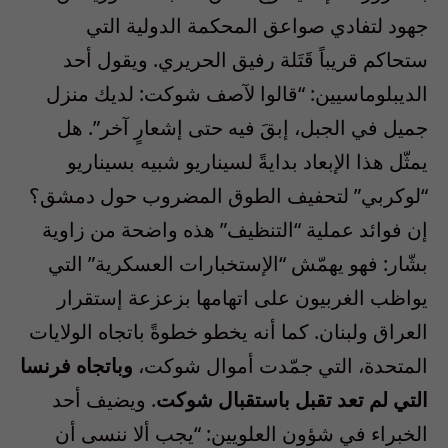
جهود لتفادي صواعق المحكمة الدولية التي
ستحاكم قريباً قَتَلة رفيق الحريري. ويقول أحد
الديبلوماسيين: “قالوا لآصف شوكت: لديك منزل
جميل في الجبل، إبقَ فيه حتى إشعارٍ آخر”. هل
يمثّل هذا الإبعاد بدايةً لسيناريو شبيه بسيناريو
“لوكربي” لتحفيف الطوق المضروب حول دمشق؟
إن فوائد عملية “التنظيف” هذه واضحة من زاوية
بشّار: فهو يهمّش “الإستخبارات العسكرية” التي
يواظب الغربيون على اتهامها بزعزعة إستقرار
العراق ولبنان. كما أنه يخطو خطوةً باتجاه الولايات
المتحدة، التي جمّدت أموال شوكت،
وباتجاه فرنسا
التي لم تعد تقبل باستقبال شوكت
. ويضيف أحد
الخبراء في شؤون العلويين: “يجب ألا ننسى أن