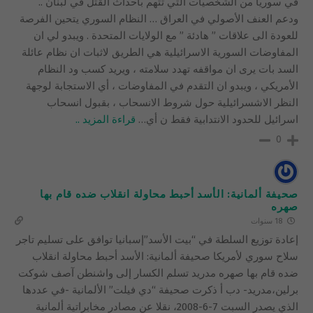
في سوريا من الشخصيات التي تتهم باحداث القتل في لبنان ..
ودعم العنف الأصولي في العراق … النظام السوري يتحين الفرصة
للعودة الى علاقات ” هادئة ” مع الولايات المتحدة . ويبدو لي ان
المفاوضات السورية الاسرائيلية هي الطريق لاثبات ان نظام عائلة
السد بات يرى ان مواقفه تهدد سلامته ، ويريد كسب ود النظام
الأمريكي ، ويبدو ان التقدم في المفاوضات ، أي الاستجابة لوجهة
النظر الاشسرائيلية حول شروط الانسحاب ، بقبول انسحاب
اسرائيل للحدود الانتدابية فقط ن أي
…
قراءة المزيد ..
0
صحيفة ألمانية: الأسد أحبط محاولة انقلاب ضده قام بها
صهره
18 سنوات
إعادة توزيع السلطة في “بيت الأسد”إسبانيا توافق على تسليم تاجر
سلاح سوري لأمريكا صحيفة ألمانية: الأسد أحبط محاولة انقلاب
ضده قام بها صهره مدريد تسلم الكسار إلى واشنطن آصف شوكت
برلين،مدريد- دب أ ذكرت صحيفة “دي فيلت” الألمانية -في عددها
الذي يصدر السبت 7-6-2008، نقلا عن مصادر مخابراتية ألمانية