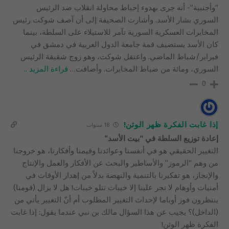
“وأجنبية”- أنه جرى بهدوء إحباط محاولة انقلاب ضد الرئيس
السوري بشار الأسد. وأشارت الصحيفة إلى أن آصف شوكت رئيس
المخابرات العسكرية السورية تآمر للاستيلاء على السلطة، بينما
كان الأسد يستضيف قمة جامعة الدول العربية في دمشق في
فبراير/شباط الماضي. واعتقل شوكت، وهو زوج شقيقة الرئيس
السوري، ومائة من ضباط المخابرات. وأضافت
…
قراءة المزيد ..
0
إذا غابت الفكرة ظهر الوثن!
18 سنوات
إعادة توزيع السلطة في “بيت الأسد”
التغيير الحقيقي هو في أنفسنا وعوائدنا وقيمنا وأفكارنا، هو خروجنا
من وهم “الرموز” والأساطير والبحث عن الأفكار والعمل والإنتاج
والإنجاز، هو تفكيرنا بالتنمية والنهضة بدلاً من إهدار الأوقات في
أمنيات وأوهام لا تجر علينا إلا خيبات تتلو خيبات! هل لا يزال (قومنا)
ينتظرون فوز أوباما لإحداث التغيير المطلوب أم أنّ التغيير يأتي من
(الداخل)؟ يجيب عن هذا السؤال مالك بن نبي عندما يقول: إذا غابت
الفكرة ظهر الوثن!