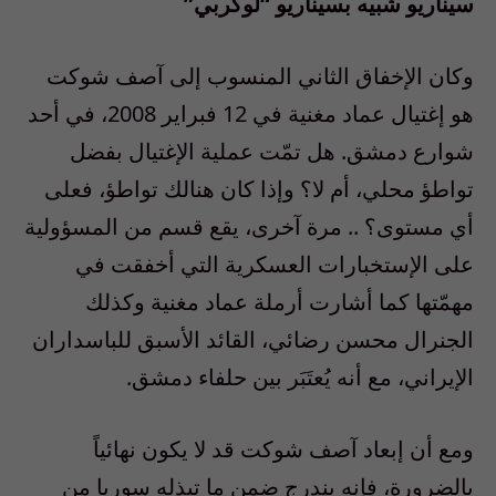
سيناريو شبيه بسيناريو “لوكربي”
وكان الإخفاق الثاني المنسوب إلى آصف شوكت
هو إغتيال عماد مغنية في 12 فبراير 2008، في أحد
شوارع دمشق. هل تمّت عملية الإغتيال بفضل
تواطؤ محلي، أم لا؟ وإذا كان هنالك تواطؤ، فعلى
أي مستوى؟ .. مرة آخرى، يقع قسم من المسؤولية
على الإستخبارات العسكرية التي أخفقت في
مهمّتها كما أشارت أرملة عماد مغنية وكذلك
الجنرال محسن رضائي، القائد الأسبق للباسداران
الإيراني، مع أنه يُعتَبَر بين حلفاء دمشق.
ومع أن إبعاد آصف شوكت قد لا يكون نهائياً
بالضرورة، فإنه يندرج ضمن ما تبذله سوريا من