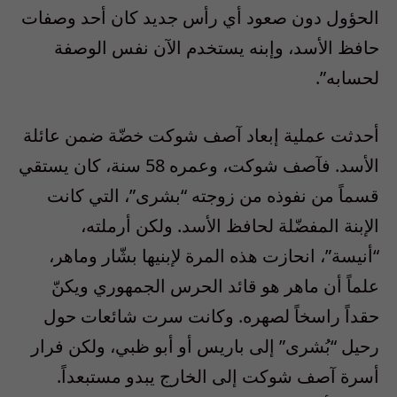
الحؤول دون صعود أي رأس جديد كان أحد وصفات
حافظ الأسد، وإبنه يستخدم الآن نفس الوصفة
لحسابه”.
أحدثت عملية إبعاد آصف شوكت خضّة ضمن عائلة
الأسد. فآصف شوكت، وعمره 58 سنة، كان يستقي
قسماً من نفوذه من زوجته “بشرى”، التي كانت
الإبنة المفضّلة لحافظ الأسد. ولكن أرملته،
“أنيسة”، انحازت هذه المرة لإبنيها بشّار وماهر،
علماً أن ماهر هو قائد الحرس الجمهوري ويكنّ
حقداً راسخاً لصهره. وكانت سرت شائعات حول
رحيل “بُشرى” إلى باريس أو أبو ظبي، ولكن فرار
أسرة آصف شوكت إلى الخارج يبدو مستبعداً.