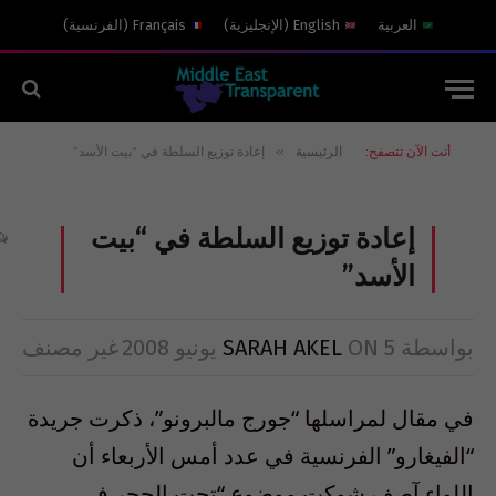
العربية
English
(
الإنجليزية
)
Français
(
الفرنسية
)
»
أنت الآن تتصفح:
الرئيسية
إعادة توزيع السلطة في “بيت الأسد”
إعادة توزيع السلطة في “بيت
الأسد”
بواسطة
5 يونيو 2008
ON
SARAH AKEL
غير مصنف
في مقال لمراسلها “جورج مالبرونو”، ذكرت جريدة
“الفيغارو” الفرنسية في عدد أمس الأربعاء أن
اللواء آصف شوكت موضوع “تحت الحجر في