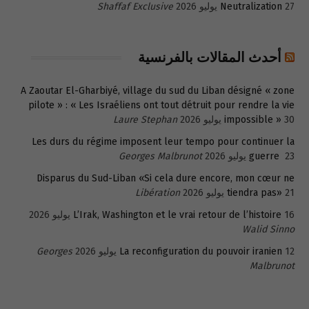
27 يوليو 2026
Neutralization
Shaffaf Exclusive
أحدث المقالات بالفرنسية
A Zaoutar El-Gharbiyé, village du sud du Liban désigné « zone
pilote » : « Les Israéliens ont tout détruit pour rendre la vie
30 يوليو 2026
impossible »
Laure Stephan
Les durs du régime imposent leur tempo pour continuer la
23 يوليو 2026
guerre
Georges Malbrunot
Disparus du Sud-Liban «Si cela dure encore, mon cœur ne
21 يوليو 2026
tiendra pas»
Libération
16 يوليو 2026
L’Irak, Washington et le vrai retour de l’histoire
Walid Sinno
12 يوليو 2026
La reconfiguration du pouvoir iranien
Georges
Malbrunot