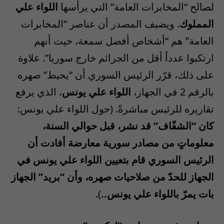
لصالح “المخابرات العامة” التي يرأسها
اللواء علي
المملوك
. ويضيف المصدر أن عناصر “المخابرات
العامة” هم “أشخاص أفضل سمعة، حيث أنهم
ارتكبوا عدداً أقل من الجرائم خارج سوريا”. علاوة
على ذلك، قرّر الرئيس السوري أن “يحيط” صهره
بالرقم 2 في الجهاز،
اللواء علي يونس
، الذي يرفع
تقاريره للرئيس مباشرةً. (حول اللواء علي يونس:
كان “الشفّاف” قد نشر، قبل حوالي السنة،
معلوماتٍ من مصادر سورية معارضة أفادت أن
الرئيس السوري قام بتعيين اللواء علي يونس في
الجهاز للحدّ من صلاحيات صهره، وأن “بريد” الجهاز
بات يمرّ باللواء علي يونس..
).