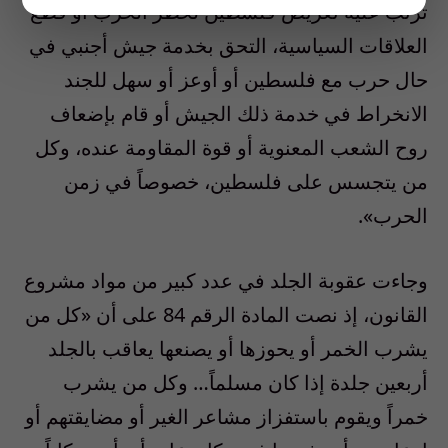
ترتب عليه تعريض فلسطين لخطر الحرب أو قطع
العلاقات السياسية، التحق بخدمة جيش أجنبي في
حال حرب مع فلسطين أو أوعز أو سهل للجند
الانخراط في خدمة ذلك الجيش أو قام بإضعاف
روح الشعب المعنوية أو قوة المقاومة عنده، وكل
من يتجسس على فلسطين، خصوصاً في زمن
الحرب».
وجاءت عقوبة الجلد في عدد كبير من مواد مشروع
القانون، إذ نصت المادة الرقم 84 على أن «كل من
يشرب الخمر أو يحوزها أو يصنعها يعاقب بالجلد
أربعين جلدة إذا كان مسلماً… وكل من يشرب
خمراً ويقوم باستفزاز مشاعر الغير أو مضايقتهم أو