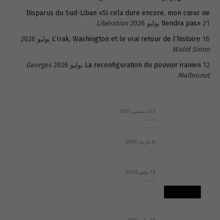
Disparus du Sud-Liban «Si cela dure encore, mon cœur ne
21 يوليو 2026
tiendra pas»
Libération
16 يوليو 2026
L’Irak, Washington et le vrai retour de l’histoire
Walid Sinno
12 يوليو 2026
La reconfiguration du pouvoir iranien
Georges
Malbrunot
23 ديسمبر 2011
عائلة المهندس طارق الربعة: أين دولة القانون والموسسات؟
8 مارس 2008
رسالة مفتوحة لقداسة البابا شنوده الثالث
19 يوليو 2023
إشكاليات التقويم الهجري، وهل يجدي هذا التقويم أيُ نفع؟
14 يناير 2011