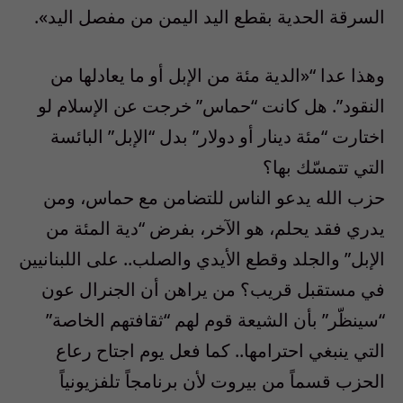
السرقة الحدية بقطع اليد اليمن من مفصل اليد».
وهذا عدا “«الدية مئة من الإبل أو ما يعادلها من
النقود”. هل كانت “حماس” خرجت عن الإسلام لو
اختارت “مئة دينار أو دولار” بدل “الإبل” البائسة
التي تتمسّك بها؟
حزب الله يدعو الناس للتضامن مع حماس، ومن
يدري فقد يحلم، هو الآخر، بفرض “دية المئة من
الإبل” والجلد وقطع الأيدي والصلب.. على اللبنانيين
في مستقبل قريب؟ من يراهن أن الجنرال عون
“سينظّر” بأن الشيعة قوم لهم “ثقافتهم الخاصة”
التي ينبغي احترامها.. كما فعل يوم اجتاح رعاع
الحزب قسماً من بيروت لأن برنامجاً تلفزيونياً