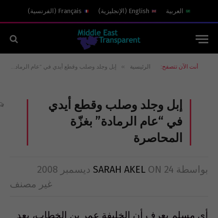
العربية
English
(
الإنجليزية
)
Français
(
الفرنسية
)
»
أنت الآن تتصفح:
الرئيسية
إبل وجلد وصلب وقطع أيدي في “عام الرمادة” بغزّة المحاصرة
إبل وجلد وصلب وقطع أيدي
في “عام الرمادة” بغزّة
المحاصرة
بواسطة
24 ديسمبر 2008
ON
SARAH AKEL
غير مصنف
أي مسلم يعرف أن الخليفة عمر بن الخطاب، بعد