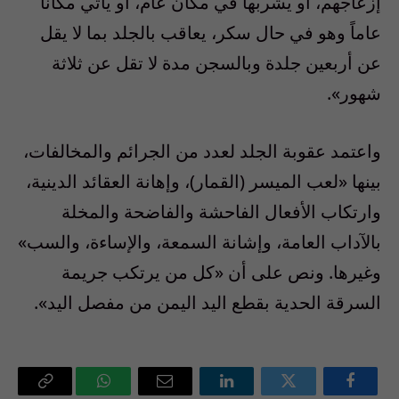
إزعاجهم، أو يشربها في مكان عام، أو يأتي مكاناً
عاماً وهو في حال سكر، يعاقب بالجلد بما لا يقل
عن أربعين جلدة وبالسجن مدة لا تقل عن ثلاثة
شهور».
واعتمد عقوبة الجلد لعدد من الجرائم والمخالفات،
بينها «لعب الميسر (القمار)، وإهانة العقائد الدينية،
وارتكاب الأفعال الفاحشة والفاضحة والمخلة
بالآداب العامة، وإشانة السمعة، والإساءة، والسب»
وغيرها. ونص على أن «كل من يرتكب جريمة
السرقة الحدية بقطع اليد اليمن من مفصل اليد».
فيسبوك
تويتر
لينكدإن
البريد
واتساب
Copy