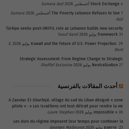
4 أغسطس 2026
Stock Exchange
Samara Azzi
1 أغسطس 2026
The Poverty Lebanon Refuses to See
Samara
Azzi
Türkiye seeks post-UNIFIL role as Lebanon builds new security
31 يوليو 2026
framework
Yusuf Kanli
29 يوليو 2026
Kuwait and the Future of U.S. Power Projection
E.
Dent
Strategic Assessment: From Regime Change to Strategic
27 يوليو 2026
Neutralization
Shaffaf Exclusive
أحدث المقالات بالفرنسية
A Zaoutar El-Gharbiyé, village du sud du Liban désigné « zone
pilote » : « Les Israéliens ont tout détruit pour rendre la vie
30 يوليو 2026
impossible »
Laure Stephan
Les durs du régime imposent leur tempo pour continuer la
23 يوليو 2026
guerre
Georges Malbrunot