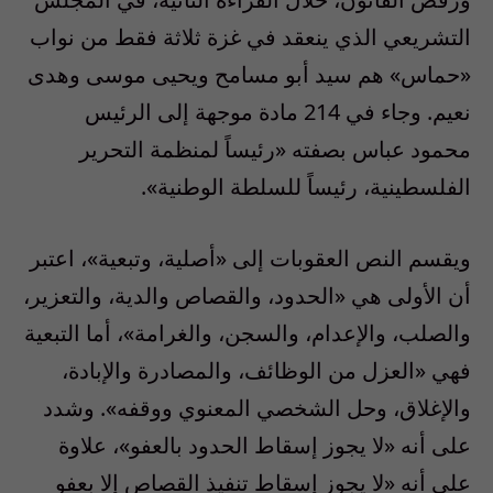
التشريعي الذي ينعقد في غزة ثلاثة فقط من نواب
«حماس» هم سيد أبو مسامح ويحيى موسى وهدى
نعيم. وجاء في 214 مادة موجهة إلى الرئيس
محمود عباس بصفته «رئيساً لمنظمة التحرير
الفلسطينية، رئيساً للسلطة الوطنية».
ويقسم النص العقوبات إلى «أصلية، وتبعية»، اعتبر
أن الأولى هي «الحدود، والقصاص والدية، والتعزير،
والصلب، والإعدام، والسجن، والغرامة»، أما التبعية
فهي «العزل من الوظائف، والمصادرة والإبادة،
والإغلاق، وحل الشخصي المعنوي ووقفه». وشدد
على أنه «لا يجوز إسقاط الحدود بالعفو»، علاوة
على أنه «لا يجوز إسقاط تنفيذ القصاص إلا بعفو