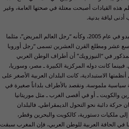
م هذه القيادات أصبحت معتلة في صحتها العامة، وغير
أدنى لياقة بدنية.
إن هذا المشهد الكئيب، جعل الوطن العربي يبدو في عام 2005، وكأنه “رجل العالم المريض”، مثلما
لتاسع عشر ومطلع القرن العشرين تسمى “رجل أوروبا
المذكور في “النيوزويك” أن أطراف الوطن العربي
 فبينما كانت دوله المركزية الكبيرة ـ مصر، وسوريا،
ظمتها الاستبدادية، كانت البلدان العربية الأصغر على
ة سياسية ملموسة. ونقصد بالأطراف بلداناً صغيرة في
 والكويت ـ أو في أقصى الغرب ـ مثل موريتانيا
ن حركة دائبة نحو التحول الديمقراطي. فالبلدان
ول إلى ملكيات دستورية، كالكويت والبحرين وقطر،
ما في الحافة العربية للوطن العربي، فإن المغرب سبقت