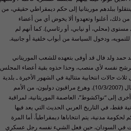
ينتقلوا ببلدهم موريتانيا إلى حكم ديمقراطي حقيقي، من
 من ذلك، أعلنوا وتعهدوا ألا يخوض أي من أعضاء
ستوى (محلي، أو نيابي، أو رئاسي). كما أنهم لم
لتمويه، ودخول السياسة من أبواب خلفية أو جانبية.
قيد حمد ولد فال قد أوفى بتعهده للشعب الموريتاني
يرشح نفسه لأي منصب، وحذا حذوه بقية أعضاء المجلس
لاث حالات انتخابية متتالية في الشهور الأخيرة ـ بلدية
(محلية) ونيابية، ثم رئاسية، مع ظهور هذا المقال (10/3/2007). وهرع مراقبون دوليون، من الأمم
أخرى إلى “نواكشوط”، العاصمة الموريتانية، لمراقبة
انية فقط، في التاريخ العربي الحديث التي يعد فيها
حكومة مدنية، يتم انتخاباها ديمقراطياً. أما المرة
كانت في السودان، حين فعل الشيء نفسه رجل عسكري