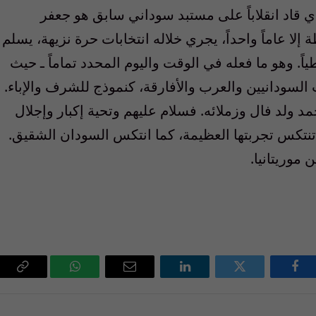
ي قاد انقلاباً على مستبد سوداني سابق هو جعفر
قى في السلطة إلا عاماً واحداً، يجري خلاله انتخابات حرة نزيهة، يسلم
ياً. وهو ما فعله في الوقت واليوم المحدد تماماً ـ حيث
ي عام 1986، ودخل قلوب السودانيين والعرب والأفارقة، كنموذج للشرف والإباء.
مد ولد فال وزملائه. فسلام عليهم وتحية إكبار وإجلال
لا تنتكس تجربتها العظيمة، كما انتكس السودان الشقيق.
 موريتانيا.
فيسبوك
تويتر
لينكدإن
البريد
واتساب
Copy
الإلكتروني
Link