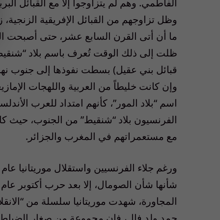
الفاطمي. وهم لم يتزاوجوا إلا مع القبائل الب
وظل تزاوجهم من القبائل الإفريقية الزنجية، 
ما أن أتى القرن السابع عشر، حتى أصبحت الثقا
ظلت إلى ذلك الوقت تُعرف باسم بلاد “شنقي
قبائل بني عقيل) بسطت نفوذها إلى جنوب نهر
وإن كانت خليطاً من العربية واللهجات الإمازي
اسم “بلاد المور”، كأنهم امتداد للعرب الأندلسي
الفرنسيون بلاد “شنقيط” من الجنوب، حيث كان
مع مستعمراتهم في المغرب والجزائر.
المجاورة، شهدت موريتانيا سلسلة من “الانقلا
حمد ولد فال، فإن مجموعة من صغار الضباط، ال