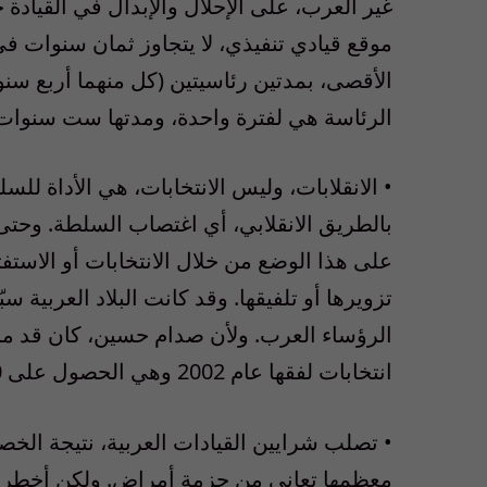
غير العرب، على الإحلال والإبدال في القيادة
موقع قيادي تنفيذي، لا يتجاوز ثمان سنوات ف
الأقصى، بمدتين رئاسيتين (كل منهما أربع سنو
الرئاسة هي لفترة واحدة، ومدتها ست سنوات
• الانقلابات، وليس الانتخابات، هي الأداة لل
بالطريق الانقلابي، أي اغتصاب السلطة. وحتى
على هذا الوضع من خلال الانتخابات أو الاستف
الرؤساء العرب. ولأن صدام حسين، كان قد م
انتخابات لفقها عام 2002 وهي الحصول على 100% من الأصوات. وهو ما جعل العرب مضحكة للعالم.
• تصلب شرايين القيادات العربية، نتيجة الخصا
معظمها تعاني من حزمة أمراض. ولكن أخطرها 