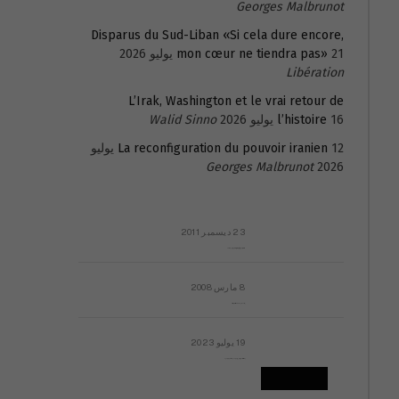
Georges Malbrunot
Disparus du Sud-Liban «Si cela dure encore,
21 يوليو 2026
mon cœur ne tiendra pas»
Libération
L’Irak, Washington et le vrai retour de
16 يوليو 2026
l’histoire
Walid Sinno
La reconfiguration du pouvoir iranien
12 يوليو
Georges Malbrunot
2026
23 ديسمبر 2011
عائلة المهندس طارق الربعة: أين دولة القانون والموسسات؟
8 مارس 2008
رسالة مفتوحة لقداسة البابا شنوده الثالث
19 يوليو 2023
إشكاليات التقويم الهجري، وهل يجدي هذا التقويم أيُ نفع؟