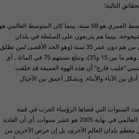
قائق التالية:
• تقدم أعمار القيادات العربية، فقد كان المتوسط العمري هو 68 سنة، بينما كان المتوسط العالمي هو
ثر شيخوخة، بينما هم يتربعون على السلطة في بلدان
معظم سكانها من الأطفال والشباب ـ حيث أن من هم دون عمر 35 سنة (وهو الحد الأقصى لمن تطلق
عليهم منظمات الأمم المتحدة مصطلح شاب ـ وهم ما بين 15 و35)، وتبلغ نسبتهم 75 في المائة ـ أي
فرنسي “فليب فارج” أن هذه الهوة العميقة قد خلقت
دق بين الآباء والأبناء، وبشكل أعمق بين الأجيال
دد السنوات التي قضاها الرؤساء العرب في قمة
السلطة هو عشرين عاماً، بينما كان المتوسط العالمي في نهاية 2005 هو عشر سنوات. أي أن القادة
عظم بلدان العالم الأخرى، بل إن حرص الآخرين من