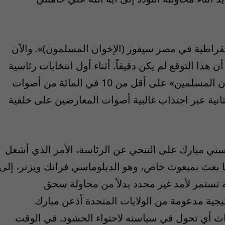
مقراطية في مصر سيفوز (الإخوان المسلمون)». والآن
ن هذا التوقع لم يكن دقيقاً. أثناء أول انتخابات رئاسية
بعد مبارك حصل محمد مرسي مرشح «الإخوان المسلمين» على أقل من 10 في المائة من أصوات
انية عبر اجتذاب غالبية أصوات المعارضين على خلفية
حسني مبارك على التنحي عن الرئاسة، الأمر الذي أشعل
 بعث بمبعوث خاص، وهو الدبلوماسي فرانك ويزنر، إلى
لية تستمر لأمد غير محدد بدلاً من محاولة سحق
اتيجية مدعومة من الولايات المتحدة أذعن مبارك
اث أي تحول في سياسته لاحتواء الحشود. في الوقت