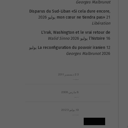
Georges Malbrunot
Disparus du Sud-Liban «Si cela dure encore,
21 يوليو 2026
mon cœur ne tiendra pas»
Libération
L’Irak, Washington et le vrai retour de
16 يوليو 2026
l’histoire
Walid Sinno
La reconfiguration du pouvoir iranien
12 يوليو
Georges Malbrunot
2026
23 ديسمبر 2011
عائلة المهندس طارق الربعة: أين دولة القانون والموسسات؟
8 مارس 2008
رسالة مفتوحة لقداسة البابا شنوده الثالث
19 يوليو 2023
إشكاليات التقويم الهجري، وهل يجدي هذا التقويم أيُ نفع؟