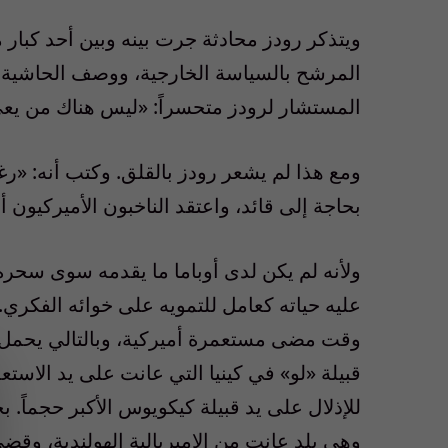
ويتذكر رودز محادثة جرت بينه وبين أحد كبار 
المرشح بالسياسة الخارجية، ووصف الحاشية الش
المستشار لرودز متحسراً: «ليس هناك من يع
ومع هذا لم يشعر رودز بالقلق. وكتب أنه: «
بحاجة إلى قائد، واعتقد الناخبون الأميركيون أن
ولأنه لم يكن لدى أوباما ما يقدمه سوى سحره
عليه حياته كعامل للتمويه على خوائه الفكري.
وقت مضى مستعمرة أميركية، وبالتالي يحمل بد
قبيلة «لو» في كينيا التي عانت على يد الاستعم
للإذلال على يد قبيلة كيكويوس الأكبر حجماً. ب
وهي بلد عانت من الإمبريالية الهولندية، وقضى ف