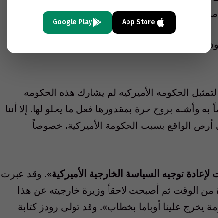
منحته «رؤية مختلفة للعالم».
Google Play
App Store
رودز: «لم تعكس وجهات نظره بالضرورة تلك الخاصة
 لتمثيل الحكومة الأميركية لم يشارك هذه الحكومة
ً به وأشبه بروح حرة بمقدورها فعل ما يحلو لها. إلا أننا
ى أرض الواقع بسبب الحكومة الأميركية، خصوصاً
لإعادة توجيه السياسة الخارجية الأميركية
». وقد عبرت
ة من الوقت ثم أصبحت لاحقاً وزيرة خارجيته عن هذا
ة يخرج علينا أوباما بخطاب». وقد تولى رودز كتابة