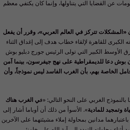
ات عن القضايا التي يتناولها، وإنما كان يكتفي معظم
 «المشكلات تتركز في العالم العربي»، وقرر أن يفعل
 الكبرى للقاهرة لإلقاء خطاب هدف إلى إغداق الثناء
ق الأوسط الكبير التي تولى الرئيس جورج دبليو بوش
ن بوش دعا للديمقراطية على نهج جيفرسون، بينما آمن
حامل الخاصة بهم، بأن الغرب الفاسد ليس نموذجاً، وأن
ا بالنموذج الغربي على النحو التالي: «ف
ي الغرب هناك
ة وتمجيد للمادية
». الأسوأ من ذلك أن أوباما أشار إلى
عتبارهما مدانين بمحاولة إملاء مشيئتهما على الآخرين
ثناء محاولته التودد إلى آية الله علي خامنئي