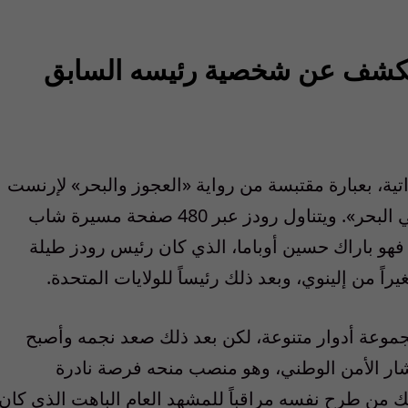
ز يكشف عن شخصية رئيسه السابق
اتية، بعبارة مقتبسة من رواية «العجوز والبحر» لإرنست
همنغواي تقول إن «أحداً لا يكون وحيداً قط في البحر». ويتناول رودز عبر 480 صفحة مسيرة شاب
فهو باراك حسين أوباما، الذي كان رئيس رودز طيلة
يراً من إلينوي، وبعد ذلك رئيساً للولايات المتحدة.
مجموعة أدوار متنوعة، لكن بعد ذلك صعد نجمه وأصبح
شار الأمن الوطني، وهو منصب منحه فرصة نادرة
لك من طرح نفسه مراقباً للمشهد العام الباهت الذي كان