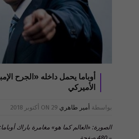
أوباما يحمل داخله «الجرح الإ
الأميركي
بواسطة
أمير طاهري
29 أكتوبر 2018
ON
الصورة: «العالم كما هو» مغامرة باراك أوباما:
– 480 صفحة