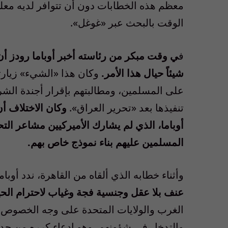
معظم هذه الخطابات دون أن تتوافر لديه معلوم
الوقت بالبحث عبر «غوغل».
ف
ي وقت مبكر من رئاسته أخبر أوباما رودز أن
شيئاً حيال هذا الأمر.
وكان هذا «الشيء» زيارته
على المسلمين، ومطالبتهم بإقرار أجندة الشر
تنفيذها بعد «تحرير العراق».
وكان الاختلاف أ
أوباما، الذي لم يشارك الأميركيين مشاعر الت
المسلمين عليهم بناء نموذج خاص بهم.
وأثناء خطابه الذي ألقاه من القاهرة، ندد أوبام
عنف بلا عقل وجنسية فجة وغياب لاحترام الحيا
الغرب والولايات المتحدة على وجه الخصوص با
والتدخل في شؤونهم، وهو ادعاء كرره من جديد أ