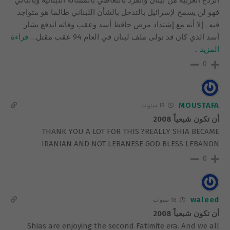
الردع العربية من لينان وانفرد بالتعاطي بالمسألة اللبنانية وبالتالي
فهو لن يسمح لإسرائيل بالتدخل بالشأن اللبناني طالما هو متواجد
فيه . إلا أنه مع إشتداد مرض حافظ أسد وعقب وفاته اندفع بشار
أسد الذي كان قد تولى ملف لبنان في العام 94 عقب مقتل
…
قراءة
المزيد ..
0
MOUSTAFA
18 سنوات
أن تكون شيعياً 2008
THANK YOU A LOT FOR THIS ?REALLY SHIA BECAME
IRANIAN AND NOT LEBANESE GOD BLESS LEBANON
0
waleed
18 سنوات
أن تكون شيعياً 2008
Shias are enjoying the second Fatimite era. And we all