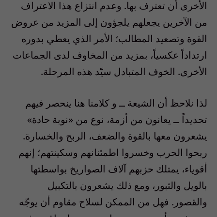
الأخرى أن تعترف بها. وعدم انتزاع هذا الاعتراف
من الآخرين يجعلهم يلجؤون إلى المزيد من عروض
القوة وتصعيد المطالب؛ الأمر الذي يعطي بدوره
ارتداداً عكسياً، بمزيد من المخاوف لدى الجماعات
الأخرى. الخوف المتبادل سيّد هذه المرحلة.
لذا نلاحظ أن الشيعة ــ و كلامنا هنا ينحصر فيهم
تحديداً ــ يعانون من أزمة، نوع من «نوبة حادة»
يشعرون معها بالقوة والضعف، الربح والخسارة.
ربحوا الحرب وخسروا اطمئنانهم وسكينتهم؛ إنهم
أقوياء، يمتلك حزبهم آلاف الصواريخ بواسطتها
بالويل والثبور، ومع ذلك يشعرون بالتكبيل
والقصور. فهل من الممكن لسلاح مقاوم أن يوجّه