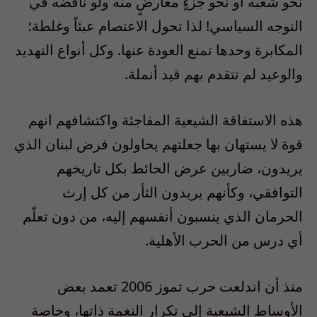
نحو شعبه أو نحو جزءٍ معارضٍ منه ولو ناقضه في
التوجه السياسي! لذا تحول الاعتصام عبئاً وغلطة؛
المكابرة وحدها تمنع العودة عنها. وكل أنواع التهديد
والوعيد لم تتقدم بهم قيد أنملة.
هذه الاستفاقة الشيعية المفاجئة واكتشافهم انهم
قوة لا يستهان بها جعلتهم يحاولون فرض لبنان الذي
يريدون، ضاربين عرض الحائط بكل تاريخهم
التوافقي، وكأنهم يريدون الثأر من كل إرث
الحرمان الذي ينسبون أنفسهم إليه، من دون تعلّم
أي درس من الحرب الأهلية.
منذ أن اندلعت حرب تموز 2006 تعمد بعض
الأوساط الشيعية إلى تكرار النغمة ذاتها، وخاصة