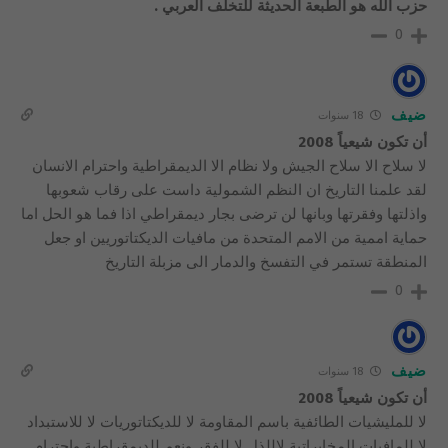
حزب الله هو الطبعة الحديثة للتخلف العربي .
0
ضيف
18 سنوات
أن تكون شيعياً 2008
لا سلاح الا سلاح الجيش ولا نظام الا الديمقراطية واحترام الانسان
لقد علمنا التاريخ ان النظم الشمولية داست على رقاب شعوبها
واذلتها وفقرتها وبانها لن ترضى بجار ديمقراطي اذا فما هو الحل اما
حماية اممية من الامم المتحدة من مافيات الديكتاتوريين او جعل
المنطقة تستمر في التفسخ والدمار الى مزبلة التاريخ
0
ضيف
18 سنوات
أن تكون شيعياً 2008
لا للمليشيات الطائفية باسم المقاومة لا للديكتاتوريات لا للاستبداد
لا للمافيات المخابراتية لاللذل لا للفقر ونعم للديمقراطية واحترام