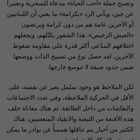
وتصبح حملة «أحب الحياة» مدعاة للسخرية وتعبيراً
عن جبن، ويأتي الرد «بكرامة» ما يعني أن اللبنانيين
أو الآخرين عامة هم من دون كرامة ويرتضون
«العيش الرخيص». هذا الشعور يكتّلهم، ويجعلهم
اختلافهم المدّعى أكثر قدرة على مقاومة ضغوط
الآخرين. لقد حصل نوع من تسييج الذات ووضعها
ضمن حدود ضيقة لا تتوسع خارجها.
لكن الملاحظ هو وجود تململ يعبر عن نفسه، على
الأقل في الحركية الملاحظة، وفي تعدد الاجتماعات
والنقاشات من داخل الطائفة. ثم هناك معاناة خلف
هذه الأقنعة من التبعية والانقياد المتعصبين، هناك
الكثير من أخبار يتم تناقلها همسأً عن بوادر ما يمكن
تسميته بالتفكك الاجتماعي: