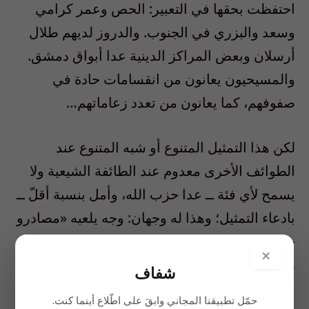
احتفظت بحقها في التعبير: الحص وعمر كرامي
وسعد والبزري في الجنوب. والدروز لديهم طلال
أرسلان وبعض المراكز الدينية عدا أبواق دمشق.
والمسيحيون يعانون من انقسامات حادة في
صفوفهم، كما يعانون من تعدد زعاماتهم…
لكن هذا التمثيل المتنوع أو شبه المتنوع عند
الطوائف الأخرى معدوم عند الطائفة الشيعية ولا
يسمح لأي فئة ــ عدا حزب الله، وأمل بنسبة أقلّ ــ
بادعاء التمثيل؛ وهذا له وجهان: وجه يلعبه «مصادرو
حق تمثيل الطائفة القسري» بقوة السلاح ولو
×
رمزياً، ووجه آخر سببه احتياج الشيعة للاطمئنان
شفاف
على استعادة حياتهم وبيوتهم وأعمالهم ، من دون
حمّل تطبيقنا المجاني وابقَ على اطّلاع أينما كنت.