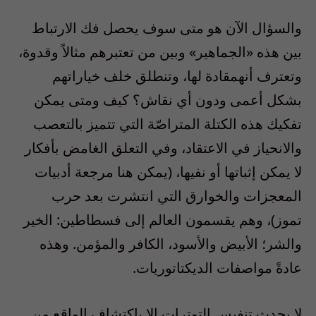
والسؤال الآن هو متى سوف يحصل فك الارتباط
بين هذه «الجماهير» وبين من تعتبرهم مثالاً وقدوة،
وتعترف أنهمقادة لها، وتنطلق خلف خياراتهم
بشكل أعمى ودون أي نقاش؟ كيف ومتى يمكن
تفكيك هذه الكتلة المتراصّة التي تتميز بالتعصب
والانحياز في الاعتقاد، وفي التعلق الغامض بأفكار
لا يمكن إثباتها أو نفيها، (يمكن هنا مرجعة أدبيات
المعجزات والخوارق التي انتشرت بعد حرب
تموز)، وهم يقسمون العالم إلى فسطاطين: الخير
والشر؛ الأبيض والأسود، الكافر والمؤمن. وهذه
عادةً مواصفات الديكتاتوريات.
لا يحدث تنفيس التوترات إلا باكتشاف الواقع من