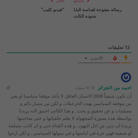
السابق
التالي
رسالة مفتوحة لقداسة البابا
“فيديو كليب”
شنوده الثالث
12
تعليقات
الأحدث
احمد من الجزائر
18 سنوات
أن تكون شيعياً 2008 الانسان العاقل لا يأخذ موقفا سياسيا او يغير
من موقفه السياسي بهذه الخزعبلات و لكن من مسار دائم و
مسلمات و عن تحقيق و بحث , و هذا الكاتب احمق لانه يريدنا
بواسطة هذه بصورة المجهولة لا يعلم خلفياتها و حتى صاحبتها
يريدنا ان ندين من اذل اليهود , و هذه الفتاة حتى و ان كانت مسلمة
او شيعية فهي حرة في لباسها و في ميولها السياسي , و لكن ارجوا