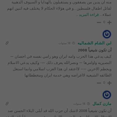
منه ان يدين من يصفقون و يستقبلون بالهدايا و السيوف الذهبية
لقاتل اطفال فلسطين , و في هؤلاء الحكام لا يختلف فيه اثنين انهم
عملاء
…
قراءة المزيد ..
0
ابن الشام الشماليه
18 سنوات
أن تكون شيعياً 2008
كيف يدعي هذا الحزب وامه ايران وهو رامي نفسه في احضان —
النصيريه واوامرها — ونصرالله يعرف ذلك —- وكيف يدعي الاسلام
ويحطم الاخرين —– لااعتقد ان هذا العزب اسلامي وانما استغل
الطائفه الشيعيه لااغراضه وهي خدمة ايران ومخططاتها
0
مازن كمال
18 سنوات
أن تكون شيعياً 2008 لاشك أن حزب الله قد أبلى البلاء الحسن ضد