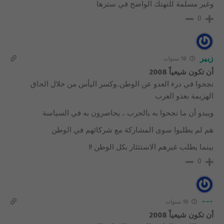
وغير مسلمة للتهتك الواضح في سترها
0
زبير
18 سنوات
أن تكون شيعياً 2008
نجحوا في درء العدو عن الوطن..وكسر اليأس من خلال الحاق
الهزيمة بعدو العرب
ويبدو أن ما نجحوا به بالحرب .. يحاصرون به في السياسة
هم لم يطلبوا سوى المشاركة مع شركائهم في الوطن
بينما يطلب غيرهم الاستثئار بكل الوطن !!
0
---
18 سنوات
أن تكون شيعياً 2008