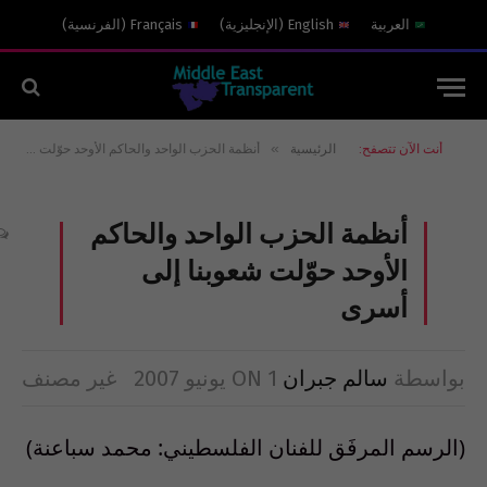
العربية
English
(
الإنجليزية
)
Français
(
الفرنسية
)
»
أنت الآن تتصفح:
الرئيسية
أنظمة الحزب الواحد والحاكم الأوحد حوّلت شعوبنا إلى أسرى
أنظمة الحزب الواحد والحاكم
الأوحد حوّلت شعوبنا إلى
أسرى
بواسطة
سالم جبران
1 يونيو 2007
ON
غير مصنف
(الرسم المرفَق للفنان الفلسطيني: محمد سباعنة)