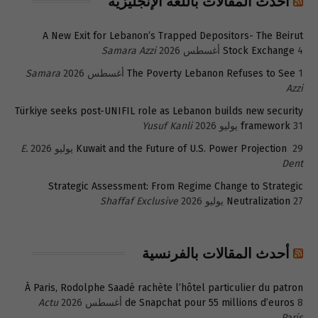
أحدث المقالات باللغة الإنجليزية
A New Exit for Lebanon’s Trapped Depositors- The Beirut
4 أغسطس 2026
Stock Exchange
Samara Azzi
1 أغسطس 2026
The Poverty Lebanon Refuses to See
Samara
Azzi
Türkiye seeks post-UNIFIL role as Lebanon builds new security
31 يوليو 2026
framework
Yusuf Kanli
29 يوليو 2026
Kuwait and the Future of U.S. Power Projection
E.
Dent
Strategic Assessment: From Regime Change to Strategic
27 يوليو 2026
Neutralization
Shaffaf Exclusive
أحدث المقالات بالفرنسية
À Paris, Rodolphe Saadé rachète l’hôtel particulier du patron
8 أغسطس 2026
de Snapchat pour 55 millions d’euros
Actu
Paris