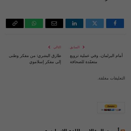
فيسبوك
تويتر
لينكدإن
البريد
واتساب
Copy
الإلكتروني
Link
السابق
التالي
أمام البرلمان، وفي عملية ترويع
طارق البشري: من مفكر وطنى
متعمّدة للصحافة
إلى مفكر إسلاموي
التعليقات مغلقة.