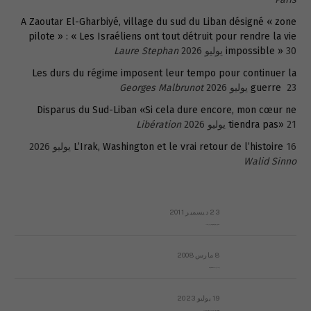
A Zaoutar El-Gharbiyé, village du sud du Liban désigné « zone
pilote » : « Les Israéliens ont tout détruit pour rendre la vie
30 يوليو 2026
impossible »
Laure Stephan
Les durs du régime imposent leur tempo pour continuer la
23 يوليو 2026
guerre
Georges Malbrunot
Disparus du Sud-Liban «Si cela dure encore, mon cœur ne
21 يوليو 2026
tiendra pas»
Libération
16 يوليو 2026
L’Irak, Washington et le vrai retour de l’histoire
Walid Sinno
23 ديسمبر 2011
عائلة المهندس طارق الربعة: أين دولة القانون والموسسات؟
8 مارس 2008
رسالة مفتوحة لقداسة البابا شنوده الثالث
19 يوليو 2023
إشكاليات التقويم الهجري، وهل يجدي هذا التقويم أيُ نفع؟