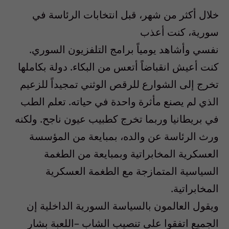
خلال أكثر من شهر، قبل انتخابات الرئاسة في
سورية، كنت أعذب
نفسي وأشاهد يومياً برامج التلفزيون السوري.
كنت أعيش انقباضاً أتعس من البكاء. دولة بكاملها
تخرج إلى الشوارع للرقص الوثني تمجيداً للزعيم
الذي لم يصنع مأثرة واحدة في حياته. تعلم الطب
في بريطانيا وربما تخرج كطبيب عيون ناجح. ولكنه
ورث الرئاسة عن والده، بمبايعة من المؤسسة
العسكرية المخابراتية وبمبايعة من الطغمة
السياسية المتمازجة مع الطغمة العسكرية
المخابراتية.
ويقول العالمون بالسياسة السورية الداخلية إن
الجميع اتفقوا على تنصيب الشاب –اللعبة بشار