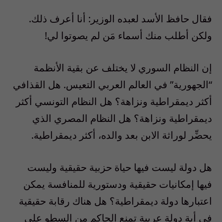
فقال حافظ الأسد لعبده الوزير: أنا أعرف ذلك.
ولكن أطلب منك أسماء مَن لم يصوتوا لي!
إن النظام السوري لا يختلف عن بقية الأنظمة
“الجهورية” في العالم العربي التعيس. هل القذافي
أكثر ديمقراطية ونزاهة؟ هل النظام التونسي أكثر
ديمقراطية ونزاهة؟ هل النظام المصري الذي
يحضِّر لوراثة الابن بعد والده، أكثر ديمقراطية.
هل دولة ليست فيها حياة حزبية حقيقية وليست
فيها إمكانيات حقيقية ودستورية للمنافسة يمكن
اعتبارها دولة ديمقراطية؟ هل هناك رقابة حقيقية
في أية دولة عربية تمنع الحاكم من السطو على