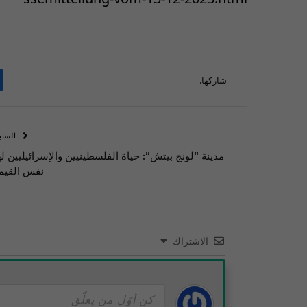
شاركها.
الساب
مدينة “لونج بيتش”: حياة الفلسطينيين والإسرائيليين له
نفس القيم
الاشتراك