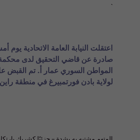
`
المواطن السوري عمار أ. تم القبض ع
لولاية بادن فورتمبيرغ في منطقة راين 
المتهم مشتبه به بشدة – جزئيًا كشريك بارتك