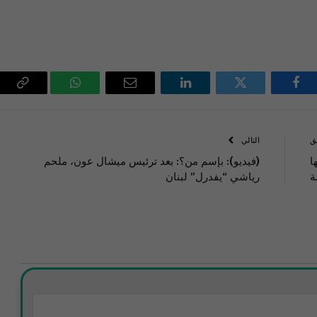
فيسبوك
تويتر
لينكدإن
البريد
واتساب
Copy
الإلكتروني
Link
ق
التالي
ا
(فيديو): بإسم من؟: بعد ترئيس ميشال عون، ملحم
ة
رياشي “يفدرل” لبنان