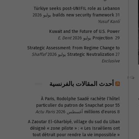
Türkiye seeks post-UNIFIL role as Lebanon
31 يوليو 2026
builds new security framework
Yusuf Kanli
Kuwait and the Future of U.S. Power
29 يوليو 2026
Projection
E. Dent
Strategic Assessment: From Regime Change to
27 يوليو 2026
Strategic Neutralization
Shaffaf
Exclusive
0
أحدث المقالات بالفرنسية
À Paris, Rodolphe Saadé rachète l’hôtel
particulier du patron de Snapchat pour 55
8 أغسطس 2026
millions d’euros
Actu Paris
A Zaoutar El-Gharbiyé, village du sud du Liban
désigné « zone pilote » : « Les Israéliens ont
tout détruit pour rendre la vie impossible »