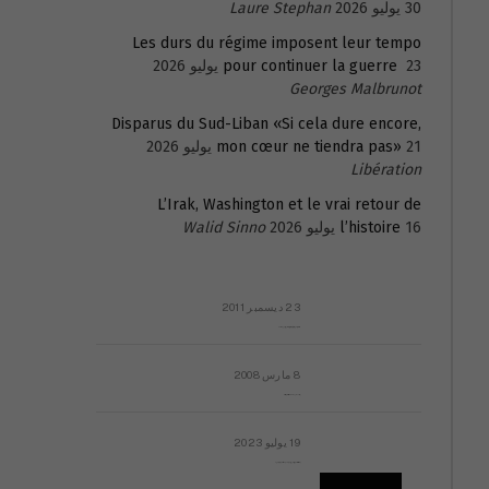
30 يوليو 2026
Laure Stephan
Les durs du régime imposent leur tempo
23 يوليو 2026
pour continuer la guerre
Georges Malbrunot
Disparus du Sud-Liban «Si cela dure encore,
21 يوليو 2026
mon cœur ne tiendra pas»
Libération
L’Irak, Washington et le vrai retour de
16 يوليو 2026
l’histoire
Walid Sinno
23 ديسمبر 2011
عائلة المهندس طارق الربعة: أين دولة القانون والموسسات؟
8 مارس 2008
رسالة مفتوحة لقداسة البابا شنوده الثالث
19 يوليو 2023
إشكاليات التقويم الهجري، وهل يجدي هذا التقويم أيُ نفع؟