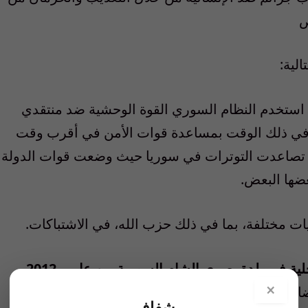
ص
لية:
2011 على أبعد تقدير، استخدم النظام السوري القوة الوحشية ضد منتقدي
 في ذلك الوقت بمساعدة قوات الأمن في أقرب وقت
كن وترهيب السكان. في أوائل عام 2012، تصاعدت التوترات في سوريا حيث وضعت قوات الدولة
ضها البعض.
 مختلفة، بما في ذلك حزب الله، في الاشتباكات.
كان عمار أ. عضوا في ميليشيا حزب الله المحلية في بلدة بصرى الشام السورية بين عامي 2012
×
20، قام مع أعضاء آخرين في حزب الله باقتحام منازل المدنيين في
شفاف