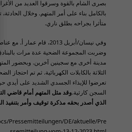
بصرى الشام بالقوة وسرقوا العديد من الأغرا
بالكامل بناء على أمر المتهم. وخلال الحادث
متأثرا بجراحه بطلق ناري.
وفي نيسان/أبريل 2013، قام
وضربت المجموعة الضحية عدة مرات بالبنادق
مدينة أخرى مع سجينين آخرين. وبحضور المته
الثلاثة بالكابلات الكهربائية. ثم تم احتجاز ا
تعرضوا للإيذاء الجسدي الشديد على أيدي ح
السجن كارثية.
الذي أصدر بحقه مذكرة توقيف وأمر بتنفيذ ال
s/Pressemitteilungen/DE/aktuelle/Pre
ssemitteilung-vom-13-12-2023.html