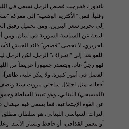
باندورا. فخرجت قصص الرجل تسعى في اللبناني
وقلباً. فمن “الأكثرية الوهمية” إلى معركة “
إلى تحرير سعر البنزين، ومن تحميل رفيق الحر
التبعة عن السياسة السورية في لبنان، ومن 
الحريري، لا تحصى “قصص” قائد الجيش الأسبق 
اللغو هذا إلى “انحراف” الرجل. لكن الرجل لي
فهو رجلٌ عام. ويتصدر جمهوراً عريضاً من اللبنا
الفصل في أمور كثيرة. ولا ينكر عليه، ظاهراً، 
أفعاله، مثل احتلال ساحتي بيروت سنة ونصف ا
(المسيحي) اللبناني، وهو تقييد السلطة وجم
عن القوة الإجتماعية. فما يسعى فيه ميشال 
التراث السياسي اللبناني، هو سلطان مطلق لا
أو معمر القذافي، أو حافظ وبشار الأسد. وع