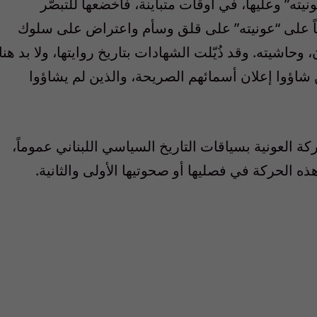
ته” وعليها، في أوقات متباينة، فأخضعها للتبصّر
يماً على “عونيته” على قلق وسأم واعتراض على سلوك
حاشيته. وقد ذُيّلت الشهادات بتاريخ روايتها، ولا بد هنا
ن شاؤوا إعلان أسمائهم الصريحة، والذين لم يشاؤوا
ة العونية بسياقات التاريخ السياسي اللبناني عموماً،
 الحركة في فصليها أو صحوتيها الأولى والثانية.