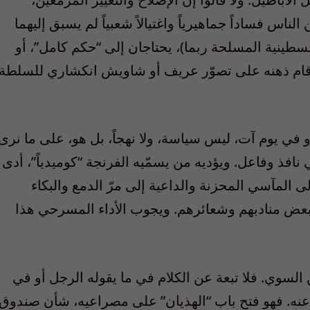
 فساداً جماهيرياً واغتيالاً شعبياً لم يسبق إليهما
طينية المسلحة ربما)، يحتاجان إلى “حكم كامل”، أو
قام ذهنه على تصوّر عريف أو شاويش انكشاري للسلطة
أو في يوم آت، ليس سياسة، ولا نهجاً، بل هو، على ما نرى
 نافذ وفاعل. ويؤديه من يسمّيه الفرنجة “كوميدياً”، أدى
ى المآسي المحزنة والداعية إلى مرّ الدمع والبكاء
بعض منادبهم وشعائرهم. ويجوب الأداء المسرحي هذا
ن السوي. فلا تبعة عن الكلام في ما يقوله الرجل أو في
عنه. فهو فتح باب “الهذيان” على مصراعيه، شأن صندوق