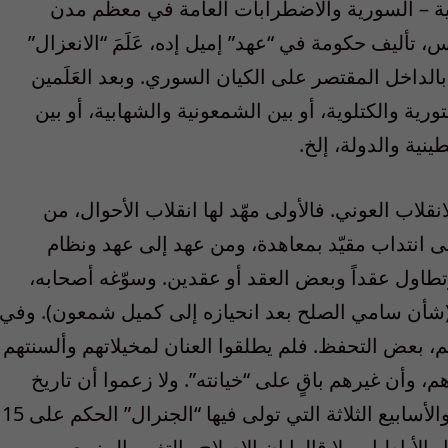
ية – السورية والاضطرابات العامة في معظم مدن
تأليف حكومة في “عهد” إميل إده، عَلَمَ “الانعزال”
الداخل المقتصر على الكيان السوري. وبعد العَلَمين
ية والكتلوية، أو بين الشمعونية والشهابية، أو بين
ينية والدولة، إلخ.
نقلاب العوني. فالأولى مهّد لها انقلاب الأحوال، من
لى انتداب مقيّد بمعاهدة، ومن عهد إلى عهد ونظام
وتطاول عقداً وبعض العقد أو عقدين. وسوّغه أصحابه،
(شأن سامي الصلح بعد انحيازه إلى كميل شمعون). وفي
م، بعض التحفظ. فلم يطلقوا العنان لمخيلاتهم وألسنتهم
 وأن غيرهم باقٍ على “خيانته”. ولا زعموا أن تاريخ
اللبنانيين كله، بقضه وقضيضه ما خلا السنتين والأسابيع الثلاثة التي تولى فيها “الجنرال” الحكم على 15
الأباطيل. ولا قالوا إن الإصلاح والتغيير المزمعين،