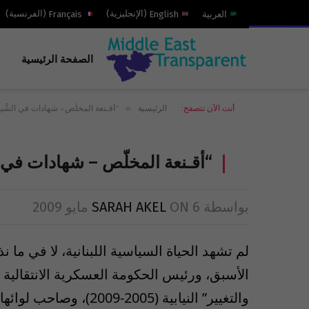
العربية
English
(
الإنجليزية
)
Français
(
الفرنسية
)
الصفحة الرئيسية
»
أنت الآن تتصفح:
الرئيسية
“أقـنعة المخلّص – شهادات في الشِّيع
“أقـنعة المخلّص – شهادات في ال
بواسطة
6 مايو 2009
ON
SARAH AKEL
لم تشهد الحياة السياسية اللبنانية، لا في ما 