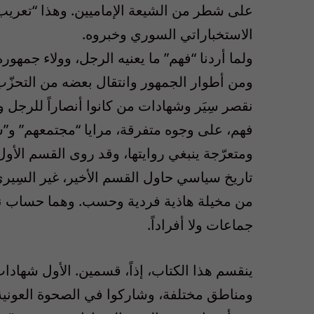
على شطر من الشيعة الإماميين. وهذا “تعريب”
الاستخباراتي السوري وخبروه.
ولما أردنا “فهم” ما يعنيه الرجل، وولاء جمهور
ومن أطوار الجمهور وانتقال بعضه من التحزّب إ
نقصر سِيَر وشهادات من كانوا أنصاراً للرجل و
فهم، على وجوه متفرقة، مرايا “مجتمعهم” و”ش
ومتعرّجة ينبغي روايتها، وقد روى القسم الأول
تاريخ سياسي حاول القسم الأخير، غير السِيري،
من مخيلة هاذية فردية وحسب. وهما حساب نسدد
جماعات ولا أفراداً.
ينقسم هذا الكتاب، إذاً، قسمين. الأول شهادا