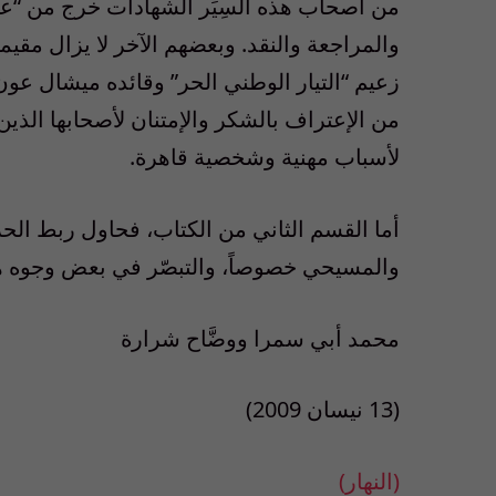
من أصحاب هذه السِيَر الشهادات خرج من “عوني
والمراجعة والنقد. وبعضهم الآخر لا يزال مق
زعيم “التيار الوطني الحر” وقائده ميشال عون، و
من الإعتراف بالشكر والإمتنان لأصحابها الذي
لأسباب مهنية وشخصية قاهرة.
أما القسم الثاني من الكتاب، فحاول ربط الحرك
والمسيحي خصوصاً، والتبصّر في بعض وجوه هذه
محمد أبي سمرا ووضَّاح شرارة
(13 نيسان 2009)
(النهار)