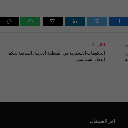
فيسبوك
تويتر
لينكدإن
البريد
واتساب
Copy
الإلكتروني
Link
ق
التالي
ح
الحكومات العسكرية في المنطقة العربية: البندقية تحكم
ة
العقل السياسي
آخر التعليقات