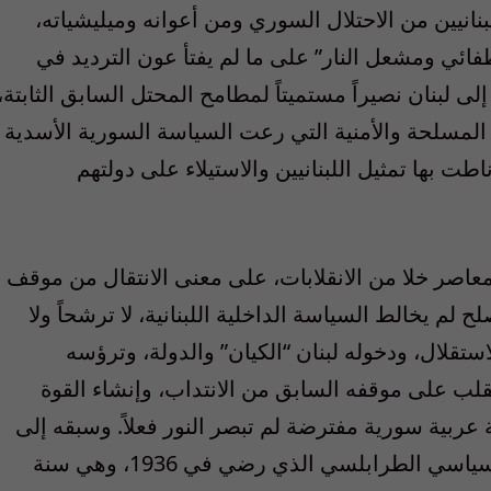
نانيين من الاحتلال السوري ومن أعوانه وميليشياته،
طفائي ومشعل النار” على ما لم يفتأ عون الترديد في
لفرنسية، هذا الرجل عاد بعد 13 عاماً إلى لبنان نصيراً مستميتاً لمطامح المحتل السابق الثابتة،
ة المسلحة والأمنية التي رعت السياسة السورية الأسدية
اطت بها تمثيل اللبنانيين والاستيلاء على دولتهم
المعاصر خلا من الانقلابات، على معنى الانتقال من موقف
 لم يخالط السياسة الداخلية اللبنانية، لا ترشحاً ولا
استقلال، ودخوله لبنان “الكيان” والدولة، وترؤسه
نقلب على موقفه السابق من الانتداب، وإنشاء القوة
 عربية سورية مفترضة لم تبصر النور فعلاً. وسبقه إلى
الإنقلاب، على نحو آخر، خير الدين الأحدب، السياسي الطرابلسي الذي رضي في 1936، وهي سنة