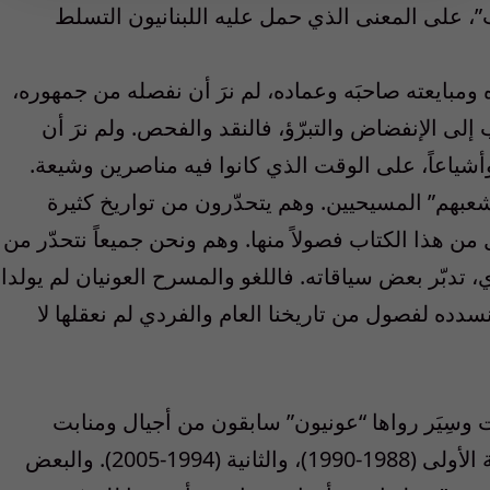
، على المعنى الذي حمل عليه اللبنانيون التسلط
ه ومبايعته صاحبَه وعماده، لم نرَ أن نفصله من جمهوره،
لى الإنفضاض والتبرّؤ، فالنقد والفحص. ولم نرَ أن
أشياعاً، على الوقت الذي كانوا فيه مناصرين وشيعة.
عبهم” المسيحيين. وهم يتحدّرون من تواريخ كثيرة
 من هذا الكتاب فصولاً منها. وهم ونحن جميعاً نتحدّر من
 تدبّر بعض سياقاته. فاللغو والمسرح العونيان لم يولدا
ه لفصول من تاريخنا العام والفردي لم نعقلها لا
ت وسِيَر رواها “عونيون” سابقون من أجيال ومنابت
ومناطق مختلفة، وشاركوا في الصحوة العونية الأولى (1988-1990)، والثانية (1994-2005). والبعض