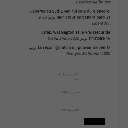
Georges Malbrunot
Disparus du Sud-Liban «Si cela dure encore,
21 يوليو 2026
mon cœur ne tiendra pas»
Libération
L’Irak, Washington et le vrai retour de
16 يوليو 2026
l’histoire
Walid Sinno
La reconfiguration du pouvoir iranien
12 يوليو
Georges Malbrunot
2026
23 ديسمبر 2011
عائلة المهندس طارق الربعة: أين دولة القانون والموسسات؟
8 مارس 2008
رسالة مفتوحة لقداسة البابا شنوده الثالث
19 يوليو 2023
إشكاليات التقويم الهجري، وهل يجدي هذا التقويم أيُ نفع؟