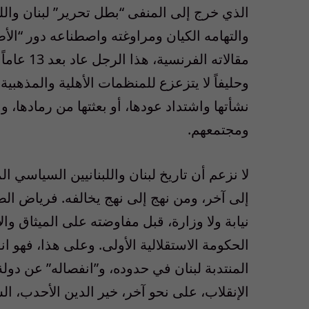
الذي خرج إلى المنفى “بطل تحرير” لبنان واللب
والتهامه الكيان ومراوغته واصطناعه دور “الأ
مقالاته ا
وحليفاً لا يتزعزع للمنظمات الأهلية والمذهبي
نشأتها واشتداد عودها، أو بعثتها من رمادها، ون
ومجتمعهم.
لا نزعم أن تاريخ لبنان واللبنانيين السياسي 
إلى آخر، ومن نهج إلى نهج يخالفه. فرياض الصلح
نيابة ولا وزارة، قبل مفاوضته على الميثاق وال
الحكومة الاستقلالية الأولى. وعلى هذا، فهو ا
المنتدبة لبنان في حدوده، و”انفصاله” عن دولة