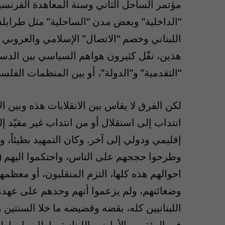
مؤتمر الساحل الثاني وسنة المعاهدة الفرنس
“الداخلية” وبعض مدن “الساحلية” مثل طرابلس، 
اللبناني وخصم “الاتصال” الإسلامي والعروبي ب
هذين، نقّل كثيرون هواهم السياسي بين الدستور
“التقدمية” و”الدولة”، أو بين المنظمات الفلسط
لكن الفرق لا يقاس بين الانقلابات هذه وبين الا
انتداب إلى استقلال أو من انتداب غير مقيّد إ
إقليمي ودولي إلى آخر. وكان التمهيد بطيئاً، 
وطرحوا حججهم على الناس، واحتكموا اليهم 
احوالهم هذه كلها، التزم المنقلبون، أو معظمه
وضغائنهم، ولم يزعموا أنهم وحدهم على عهدهم،
في المئة من الأراضي اللبنانية، باطل، بل باطل 