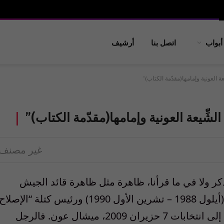
أبواب
اتصل بنا
أرشيف
ة العونية وإمامها(مقدّمة الكتاب)”
شِّيعة العونية وإمامها(مقدّمة الكتاب)”
غير مصنف
نذكر ولا في ما قرأنا، ظاهرة مثل ظاهرة قائد الجيش
الأسبق، ورئيس الحكومة العسكرية الانتقالية (أيلول 1988 – تشرين الأول 1990) ورئيس كتلة “الإصلا
والتغيير” النيابية (2005-2009)، وصاحب لوائها إلى انتخابات 7 حزيران 2009، ميشال عون. فالرجل