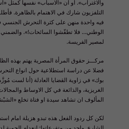
والاغتراب». أو ان «الاسباب» نفسها كمثل «أس
التلفزيون شارك في الاهتمام بالظاهرة. فأطلق 
فيه واحدة منهن على كثرة التحرش الجنسي في
الوطني… فلا تطفّشوا السائحات!». والضمن
لمصير الفريسة.
مركـــز حقوق المرأة المصرية يهتم بهذه ال
فضلا عن دراسة استطلاعية حول انواع التحرش
بوك» في زاوية القضايا العادلة (أنا لست مُوز
الغريزية، والذائعة في كل الاوساط والمجالات؛
المألوف ان تشاهد سيدة او فتاة تخلع «الشب
لكن كل ردود الفعل هذه تبدو هزيلة امام اس
الشارع. واحد من متفرعاتها: إنعدام الحمية لد