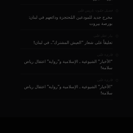
على
فضيل حمّود - باريس
مخرج جديد للمودعين المُحتجزة ودائعهم في لبنان:
بورصة بيروت
على
بيار عقل
تعليقاً على شعار “العيش المشترك”.. في لبنان!
على
قارىء
“الأخبار” الشيوعية ـ الإسلامية و”رواية” اعتقال رياض
سلامة!
على
قارىء
“الأخبار” الشيوعية ـ الإسلامية و”رواية” اعتقال رياض
سلامة!