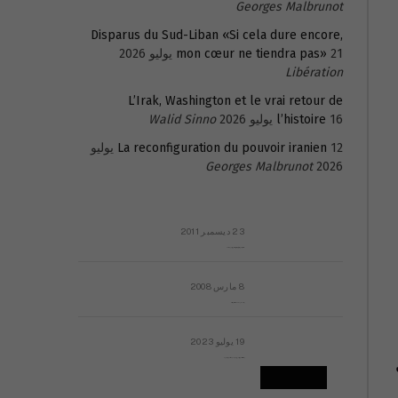
Georges Malbrunot
Disparus du Sud-Liban «Si cela dure encore,
21 يوليو 2026
mon cœur ne tiendra pas»
Libération
L’Irak, Washington et le vrai retour de
16 يوليو 2026
l’histoire
Walid Sinno
La reconfiguration du pouvoir iranien
12 يوليو
Georges Malbrunot
2026
23 ديسمبر 2011
عائلة المهندس طارق الربعة: أين دولة القانون والموسسات؟
8 مارس 2008
رسالة مفتوحة لقداسة البابا شنوده الثالث
19 يوليو 2023
إشكاليات التقويم الهجري، وهل يجدي هذا التقويم أيُ نفع؟