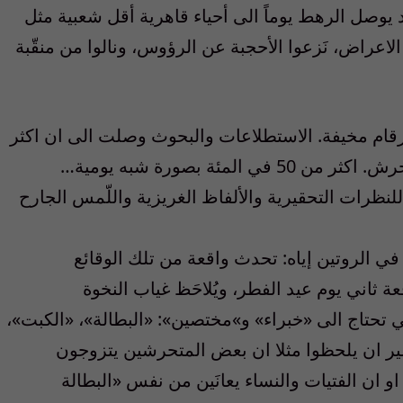
وصل الرهط يوماً الى أحياء قاهرية أقل شعبية مثل
الاعراض، نَزعوا الأحجبة عن الرؤوس، ونالوا من منقّبة
لارقام مخيفة. الاستطلاعات والبحوث وصلت الى ان اكثر
من 80 في المئة من المصريات معرّضات للتحرش. اكثر من 50 في المئة بصورة شبه يومية…
لنظرات التحقيرية والألفاظ الغريزية واللّمس الجارح
ي الروتين إياه: تحدث واقعة من تلك الوقائع
 ثاني يوم عيد الفطر، ويُلاحَظ غياب النخوة
ي تحتاج الى «خبراء» و»مختصين»: «البطالة»، «الكبت»،
ير ان يلحظوا مثلا ان بعض المتحرشين يتزوجون
و ان الفتيات والنساء يعانَين من نفس «البطالة