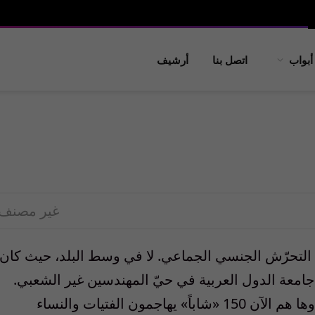
أبواب
اتصل بنا
أرشيف
غير مصنف
 التحرّش الجنسي الجماعي. لا في وسط البلد، حيث كان
امعة الدول العربية في حيّ المهندسين غير الشعبي.
زادوا 50 مهاجما عن العيد السابق. كانوا مئة، وها هم الآن 150 «شاباً» يهاجمون الفتيات والنساء