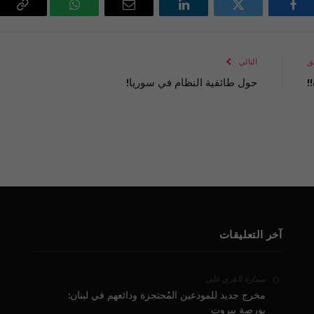
فيسبوك
تويتر
لينكدإن
البريد
واتساب
Copy
الإلكتروني
Link
ق
التالي
!
حول طائفية النظام في سوريا!
آخر التعليقات
على
سمارة القزي
مخرج جديد للمودعين المُحتجزة ودائعهم في لبنان:
بورصة بيروت