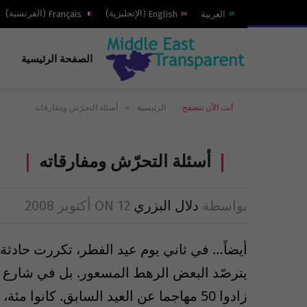
العربية
English
(
الإنجليزية
)
Français
(
الفرنسية
)
الصفحة الرئيسية
»
أنت الآن تتصفح:
الرئيسية
أسئلة التحرّش ومفارقاته
أسئلة التحرّش ومفارقاته
بواسطة
دلال البزري
12 أكتوبر 2008
ON
أيضاً… في ثاني يوم عيد الفطر، تكررت حادثة
يترصّد البعض الرهط المسعور. بل في شارع ج