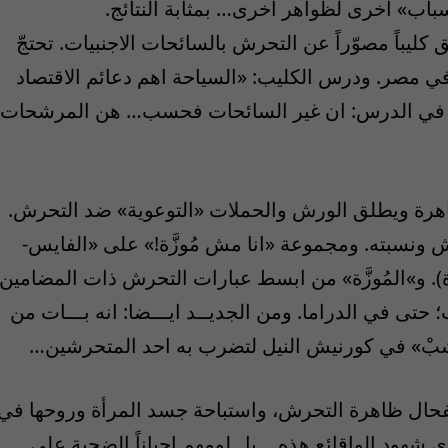
باب» اخرى لظواهر اخرى… بمثابة النتائج.
كليباً مصوّراً عن التحرش بالسائحات الاجنبيات. تحتجّ
 مصر. ودرس الكليب: «السياحة اهم دعائم الاقتصاد
ي في الدرس: ان غير السائحات فحسب… هن المرشحات
ظاهرة ويطلق الورش والحملات «التوعوية» ضد التحرش.
 ونسبته. ومجموعة «انا مش مُوزَّة!» على «الفايس-
َّة). و»المُوزَّة» من ابسط عبارات التحرش ذات المضامين
 حتى في الدراما. ومن الجديــد ايـــضا: انه بـــات من
ْشبْ» في كورنيش النيل لتضرب به احد المتحرشين…
تفحال ظاهرة التحرش، واستباحة جسد المرأة وروحها في
ى شهود الواقائع هذه… بل لومهم احياناً الضحية على