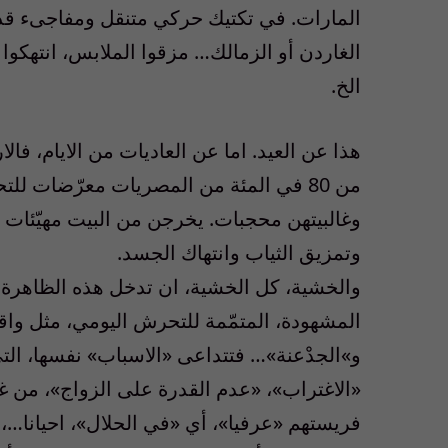
المارات. في تكتيك حركي متنقل ومفاجىء قد ي
الغاردن أو الزمالك… مزقوا الملابس، انتهكوا 
الخ.
هذا عن العيد. اما عن العاديات من الايام، فا
وغالبيتهن محجبات. يخرجن من البيت مهيّئات ل
وتمزيق الثياب وانتهاك الجسد.
والخشية، كل الخشية، ان تدخل هذه الظاهرة ف
المشهودة، المتمّمة للتحرش اليومي، مثل واقعة
و»الجدْعنة»… فتتداعى «الاسباب» نفسها، الت
«الاغتراب»، «عدم القدرة على الزواج»، من غ
فريستهم «عرفيا»، أي «في الحلال»، احيانا…، ا