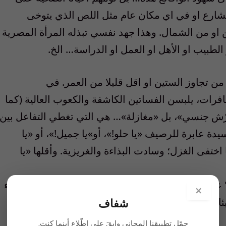
شارع او في اي مكان عام مثل اللص الذي يتوخى
 او من الشمال. وهذا جهد نفسي تبذله المرأة المصرية
الطبيب او الأهل او العمل او الدراسة… الخ.
ل من تجاوز الستين او اقل قليلا من العمر. في
فرات، يلبسن الفساتين الكاشفة والكعوب العالية (كما
حرّش جنسي»، بل «مغازلة»… هي التي تغطي التفاعل بين
يدة عابرة للرصيف «يا حلو!»، أو»يا جميل!»، أو «يا
 اختفى الغزل؛ وسادت البذاءة والغريزية. وأقلها «يا
؟ على صعيد مشهد الشارع، او اي مكان عام آخر؟ شيء
×
صرنَ اليوم، بغالبيتهن العظمى، محجّبات. واقلية
شفاف
حمّل تطبيقنا المجاني وابقَ على اطّلاع أينما كنت.