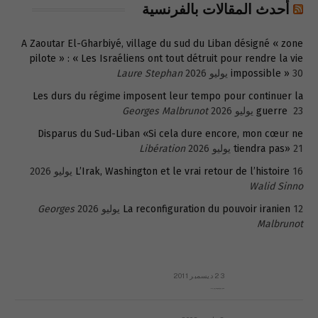
أحدث المقالات بالفرنسية
A Zaoutar El-Gharbiyé, village du sud du Liban désigné « zone
pilote » : « Les Israéliens ont tout détruit pour rendre la vie
30 يوليو 2026
impossible »
Laure Stephan
Les durs du régime imposent leur tempo pour continuer la
23 يوليو 2026
guerre
Georges Malbrunot
Disparus du Sud-Liban «Si cela dure encore, mon cœur ne
21 يوليو 2026
tiendra pas»
Libération
16 يوليو 2026
L’Irak, Washington et le vrai retour de l’histoire
Walid Sinno
12 يوليو 2026
La reconfiguration du pouvoir iranien
Georges
Malbrunot
23 ديسمبر 2011
عائلة المهندس طارق الربعة: أين دولة القانون والموسسات؟