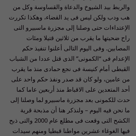
والربط بيد الشيوخ والدعاة والقساوسة وكل من
هب ودب ولكن ليس فى يد القضاء، وهكذا تكررت
الإعتداءات حتى وصلنا إلى مجزرة ماسبيرو التى
راح ضحيتها ما يقرب من ثلاثين قتيلا ومئات
المصابين. وفى اليوم التالى أعلنوا تنفيذ حكم
الإعدام فى “الكمونى” الذى قتل عددا من الشباب
القبطى أمام كنيسة فى نجع حمادى منذ ما يقرب
من عامين، ولو كان قد صدر ونفذ حكم واحد على
أحد المتعدين على الاقباط منذ أربعين عاما كما
حدث للكمونى بعد مجزرة ماسبيرو لما وصلنا إلى
ما نحن فيه اليوم – ولنذكر هنا أن مذبحة قرية
الكشح التى وقعت فى مطلع عام 2000 والتى ذبح
فيها الغوغاء عشرين مواطنا قبطيا ومنهم سيدات