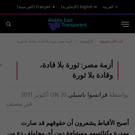
العربية
English
(
الإنجليزية
)
Français
(
الفرنسية
)
»
أنت الآن تتصفح:
الرئيسية
أزمة مصر: ثورة بلا قادة، وقادة بلا ثورة
أزمة مصر: ثورة بلا قادة،
وقادة بلا ثورة
بواسطة
فرانسوا باسيلي
20 أكتوبر 2011
ON
غير مصنف
أصبح الأقباط يشعرون أن حقوقهم قد صارت
مهدرة وكنائسهم مستباحة دون أي محاولة ردع من