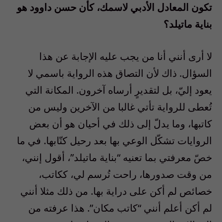
تكون المعادل الأدبي لاسمك، كأن حسن داوود هو
بناية ماتيلد؟
لا أرى أنني أنا من يجب عليه الإجابة عن هذا
السؤال. ذاك لأن التصاق هذه الرواية باسمي لا
يعود إليّ، بل لتقديرٍ أرساه آخرون. المكانة التي
تُعطى للرواية تأتي غالبا من الآخرين وليس من
كاتبها، وما يدلّ إلى ذلك في أحيان هو أن بعض
الروايات تشكّل الوعي بها بعد رحيل كتّابها. في ما
خصّ معرفتي بما تعنيه “بناية ماتيلد”، أقول إنني،
من وقت صدورها، راحت تُرسم لي، ككاتب،
خصائص لم أكن على دراية بها. من ذلك مثلا أنني
لم أكن أعلم أنني “كاتب مكان”. هذا عرفته من