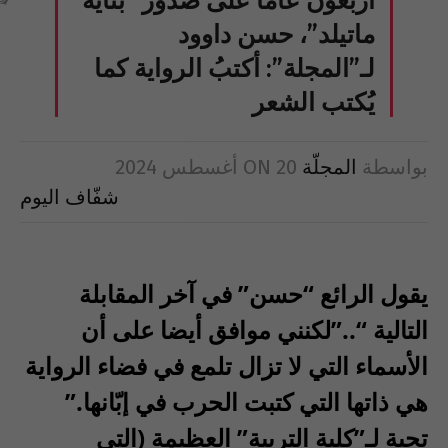
أربعون عاما على صدور “بناية
ماتيلد”، حسن داوود
لـ”المجلة”: أكتبُ الرواية كما
يُكتب الشعر
بواسطة
المجلّة
20 أغسطس 2024
ON
شفّاف اليوم
يقول الرائع “حسن” في آخر المقابلة
التالية “..”لكنني موافق أيضا على أن
الأسماء التي لا تزال تلمع في فضاء الرواية
هي ذاتها التي كتبت الحرب في إبّانها.”
تحية لـ”كلية التربية” العظيمة (التي