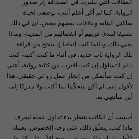
المقالات التي نشرت في الصحافة إثر صدور
الرواية. كما لم أكن أعلم أنني، بوصفي لحياة
ساكني البناية وعلاقات بعضهم ببعض، أن في ذلك
تصنيفا لمدى قربهم أو انفصالهم من المدينة، وماذا
يعني ذلك. ودائما كنت أتفاجأ إذ ينفتح من قراءة
تلك الرواية باب جديد. في أثناء ما كنت أكتبه، كنت
دائم التساؤل إن كنت أقترب من كتابة رواية، أعني
إن كنت سأتمكن من إنجاز عمل روائي حقيقي. هذا
لأقول إنني لم أكن متحكّما بما أكتب ولا مدركا إلى
أين سأنتهي به.
أحسب أن الكاتب ينتظر بدء تداول عمله ليعرف
ماذا كتب. يتعلّق ذلك، على وجه الخصوص، بعمله
الأول. بل إن ذلك يسري، بنسبة أقلّ، على كل ما