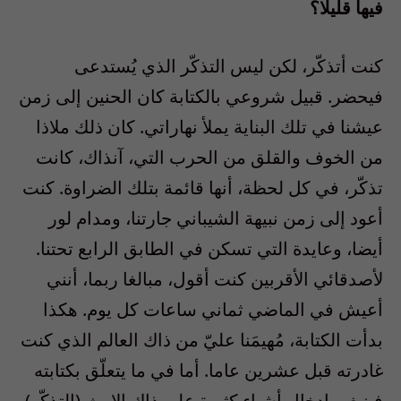
فيها قليلا؟
كنت أتذكّر، لكن ليس التذكّر الذي يُستدعى
فيحضر. قبيل شروعي بالكتابة كان الحنين إلى زمن
عيشنا في تلك البناية يملأ نهاراتي. كان ذلك ملاذا
من الخوف والقلق من الحرب التي، آنذاك، كانت
تذكّر، في كل لحظة، أنها قائمة بتلك الضراوة. كنت
أعود إلى زمن نبيهة الشيباني جارتنا، ومدام لور
أيضا، وعايدة التي تسكن في الطابق الرابع تحتنا.
لأصدقائي الأقربين كنت أقول، مبالغا ربما، أنني
أعيش في الماضي ثماني ساعات كل يوم. هكذا
بدأت الكتابة، مُهيمَنا عليّ من ذاك العالم الذي كنت
غادرته قبل عشرين عاما. أما في ما يتعلّق بكتابته
فينبغي إدخال أشياء كثيرة على ذاك الإرث (التذكّر)