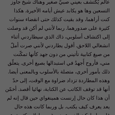
عالم يُكتشف بعيني صبيّ صغير وهناك شيخ جاوز
التسعين وها هو يكابد عيش أيامه الأخيرة. هكذا
كنت أراهما، وقد بقيت كذلك حتى انقضاء سنوات
كثيرة على صدورهما. ربما لأنني لم أكن قد وصلت
إلى اكتشاف أسلوبي، ذاك الذي سيطاردني أثناء
انشغالي اللاحق. أقول يطاردني لأنني صرت أملّ
من صيغ كتابية تأتيني من دون جهد كأنها تمكّنت
مني، فأروح أَجهدُ في استبدالها بصيغ أخرى. يتعلّق
ذلك بأمور أخرى، متصلة بالأسلوب وبالمعنى أيضا.
وهذه المطاردة تزداد ضراوة مع الوقت، إلى حدّ
أنها قد توقف الكاتب عن الكتابة، نهائيا أقصد. أخمّن
أن هذا كان حال إرنست همينغواي حين قال إنه لم
يعد يعرف كيف يكتب. بل وربما كانت هذه حال