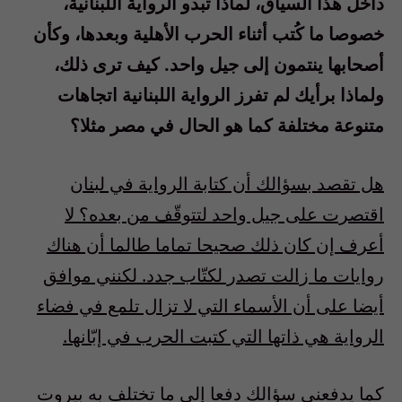
داخل هذا السياق، لماذا تبدو الرواية اللبنانية،
خصوصا ما كُتب أثناء الحرب الأهلية وبعدها، وكأن
أصحابها ينتمون إلى جيل واحد. كيف ترى ذلك،
ولماذا برأيك لم تفرز الرواية اللبنانية اتجاهات
متنوعة مختلفة كما هو الحال في مصر مثلا؟
هل تقصد بسؤالك أن كتابة الرواية في لبنان
اقتصرت على جيل واحد لتتوقّف من بعده؟ لا
أعرف إن كان ذلك صحيحا تماما طالما أن هناك
روايات ما زالت تصدر لكتّاب جدد. لكنني موافق
أيضا على أن الأسماء التي لا تزال تلمع في فضاء
الرواية هي ذاتها التي كتبت الحرب في إبّانها.
كما يدفعني سؤالك دفعا إلى ما تختلف به بيروت