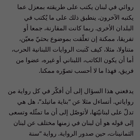
روائي في لبنان يكتب على طريقته بمعزل عما
يكتبه الآخرون. ينطبق ذلك على ما يُكتب في
البلدان الأخرى. ربما كانت المقارنة، جمعا أو
تفريقا، ممكنة إن تعلّقت بموضوع بحثيّ معيّن،
متناولا، مثلا، كيف كَتبت الروايات اللبنانية الحرب،
أما أن يكون الكاتب، اللبناني أو غيره، عضوا من
فريق، فهذا ما لا أحسب تصوّره ممكنا.
يدفعني هذا السؤال إلى أن أفكّر في كل رواية من
رواياتي. أتساءل مثلا عن “بناية ماتيلد”، هل هي
تدلّ على لبنانيّتها، لأتوصّل إلى أن ما تمثّله وتسعى
إلى قوله هو أن لبنان في زمنها مختلف عن لبنان
الثمانينات، حين صدور الرواية. رواية “سنة