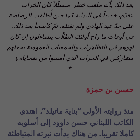
بعد ذلك بأنّه ملعب خطر. متسلّلاً كان الخراب
يتقدّم، خفيفاً في البداية كما حين أُطلقت الرصاصة
على خدّ عبد الهادي ولم تقتله. ثمّ كاسحاً بعد ذلك،
في أوقات ما راح أولئك الطلّاب يتساءلون إن كان
لهوهم في التظاهرات والجمعيات العمومية يجعلهم
مشاركين في الخراب الذي أمسوا من ضحاياه.)
*
حسين بن حمزة
منذ روايته الأولى “بناية ماتيلد”، اهتدى
الكاتب اللبناني حسن داوود إلى أسلوبه
كاملا تقريبا. من هناك بدأت نبرته المتباطئة