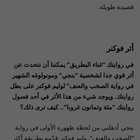
قصيدة طويلة.
أثر فوكنر
في روايتك “غناء البطريق” يمكننا أن نتحدث عن
أثر قوي جدا لشخصية “بنجي” ومونولوغه الشهير
في رواية الصخب والعنف” لوليم فوكنر على بطل
روايتك. ويوجد شيء من هذا الأثر في أحد فصول
روايتك “مئة وثمانون غروبا”.. كيف ترى ذلك؟
بنجي أذهلني من لحظة ظهوره الأولى في رواية
“الصخب والعنف”. وليم فوكنر قدّمه بطريقة أكثر