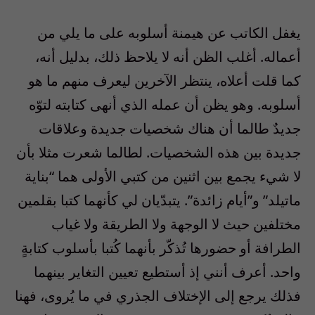
يغفل الكاتب عن هيمنة أسلوبه على ما يلي من
أعماله. أغلب الظن أنه لا يلاحظ ذلك، بدليل أنه،
كما قلت أعلاه، ينتظر الآخرين ليعرف منهم ما هو
أسلوبه. وهو يظن أن عمله الذي أنهى كتابته لتوّه
جديدٌ طالما أن هناك شخصيات جديدة وعلاقات
جديدة بين هذه الشخصيات. لطالما شعرت مثلا بأن
لا شيء يجمع بين اثنين من كتبي الأولى هما “بناية
ماتيلد” و”أيام زائدة”. يتبدّيان لي كأنهما كتبا بقلمين
مختلفين حيث لا الوجهة ولا الطريقة ولا غياب
الطرافة أو حضورها تُذكّر بأنهما كُتبا بأسلوب كتابةٍ
واحد. أعرف أنني إذ أستطيع تعيين التغاير بينهما
فذلك يرجع إلى الإختلاف الجذري في ما يُروى، فهنا