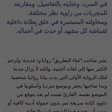
في السرد، وعنايته بالتفاصيل، ومقاربته
للمجريات من زاوية نظر مختلفة،
ومحاولته المستمرة في خلق بِطانة داخلية
لقماشة كل مشهد أو حدث في أعماله.
نشر صاحب “غناء البطريق” رواياتٍ عديدة، وتُرجم
الكثير منها إلى لغات أجنبية، ولكنه لا يزال مدينا
لتلك الرواية الأولى التي بدت بيانا روائيا شخصيا،
وبدا صاحبها يحفر ويتوسع سرديا وأسلوبيا في
الموضع نفسه. القارئ نفسه لم يعد يتوقع من
داوود كتابة سريعة تمر بدون حمولة أدبية كافية أو
بدون أن تخضع فيها الشخصيات والوقائع