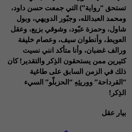
تستحق “رواية”) التي جمعت حسن داود،
ومحمد العبدالله، وجبّور الدويهي، وبول
شاول، وحمزة عبّود، وشوقي بزيع، وعقل
العويط، وأنطوان سيف، وعصام خليفة
ورالف غضبان، وأنا متأكد انني نسيت
كثيرين ممن يستحقون الذِكر والتقدير! كان
ذلك في الزمن السابق على طاغية
“القرداحة” ووريثِهِ “الحزبلّو” السيء
الذِكر!
بيار عقل