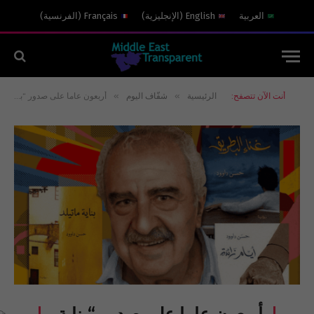
العربية
English
(
الإنجليزية
)
Français
(
الفرنسية
)
»
»
أنت الآن تتصفح:
الرئيسية
شفّاف اليوم
أربعون عاما على صدور “بناية ماتيلد”، حسن داوود لـ”المجلة”: أكتبُ الرواية كما يُكتب الشعر