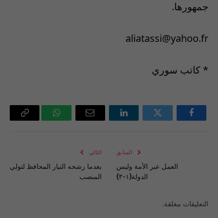
جمهورها.
aliatassi@yahoo.fr
* كاتب سوري
فيسبوك
تويتر
لينكدإن
البريد
واتساب
Copy
الإلكتروني
Link
السابق
التالي
العمل عبر الأمة وليس
بعدما رشحه التيار المحافظ لتولي
الدولة(١-٣)
المنصب
التعليقات مغلقة.