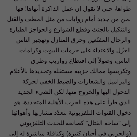
طواها، حتى لا نقول إن عمل الذاكرة أنهاها! فها
نحن من جديد أمام روايات من مثل الخطف والقتل
والتنكيل بالجثث وقطع الشوارع والحواجز الطيارة
والرجال المقنّعين وحرق المنازل وتهجير الناس
العزّل والاعتداء على حرمات البيوت وكرامات
الناس، وصولاً إلى اقتطاع زواريب وطرق
وتكريسها ممالك حزبية مستقلة وتحديدها بالأعلام
والبراميل والشعارات والضبط الخفي لحركة
الدخول اليها والخروج منها. لكن الشيء الجديد
الذي طرأ على هذه الحرب الأهلية المتجددة، هو
دخول القنوات التلفزيونية بتعدّد مشاربها وأهوائها
إلى “ساحة القتال” كصانعة للحدث التلفزيوني
(والحربي في أحيان كثيرة) وكناقلة مباشرة له إلى