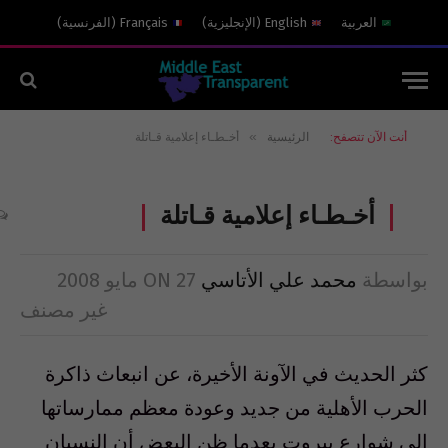
العربية
English
(
الإنجليزية
)
Français
(
الفرنسية
)
»
أنت الآن تتصفح:
الرئيسية
أخـطـاء إعلامية قـاتلة
أخـطـاء إعلامية قـاتلة
بواسطة
محمد علي الأتاسي
27 مايو 2008
ON
غير مصنف
كثر الحديث في الآونة الأخيرة، عن انبعاث ذاكرة
الحرب الأهلية من جديد وعودة معظم ممارساتها
إلى شوارع بيروت بعدما ظن البعض أن النسيان