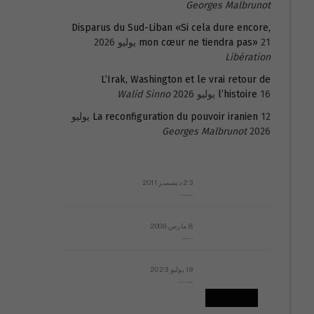
Georges Malbrunot
Disparus du Sud-Liban «Si cela dure encore,
21 يوليو 2026
mon cœur ne tiendra pas»
Libération
L’Irak, Washington et le vrai retour de
16 يوليو 2026
l’histoire
Walid Sinno
La reconfiguration du pouvoir iranien
12 يوليو
Georges Malbrunot
2026
23 ديسمبر 2011
عائلة المهندس طارق الربعة: أين دولة القانون والموسسات؟
8 مارس 2008
رسالة مفتوحة لقداسة البابا شنوده الثالث
19 يوليو 2023
إشكاليات التقويم الهجري، وهل يجدي هذا التقويم أيُ نفع؟