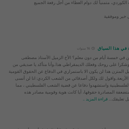
لكوردي، متمنياً لك دوام العطاء من أجل رفعة الجميع
ل خير وموفقية
ة في هذا السياق
16 سنوات
ين في خمسة أيام من دون معلم؟ الأخ الزميل الأستاذ مصطفى
شكرا على روحك وفعلك الديمقراطي هذا..وأنا متأكد يا صديقي من
ل المتزن هذا لن يكون الا باستمراري في الدفاع عن الحقوق القومية
أربعة..واقول لك ولكل أصدقائي من الشعب الكردي: انا لن أنسى
 الفلسطينية واستشهدوا دفاعا عن قضية الشعب الفلسطيني ، مما
ضعفة المصادرة حقوقها، أيا كانت هوية وقومية مصادر هذه
ل تعليقك
…
قراءة المزيد ..