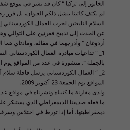
الخابور إلى تركيا ” كان قد نشر في موقع شفاف الشرق ا
لم يكتف كاتبنا بنشلِ ذلكم العنوان، بل قرر ر
السلام التابعتين لحزب العمال الكوردستاني إ
عن الحدث إلى تدبيج فقرتين على التوالي وه
أردوغان ” وأدرجهما في مقاله، ومادتاي هما الم
1_ ” تداعيات مبادرة العمال الكوردستاني ال
بالجملة “، منشورة في عدد من المواقع يوم الأربعاء 21 أكتو
2_ ” العمال الكوردستاني يرسل قافلة سلام 
المواقع يوم الجمعة 23 أكتوبر 2009.
ولدى مقارنة ما كتبناه ونشرناه في مواقع عديد
ما فعله صديقنا الديمقراطي الذي يستنكر على
ديمقراطيتها، أما إذا تورط في اختلاس وسرقة و