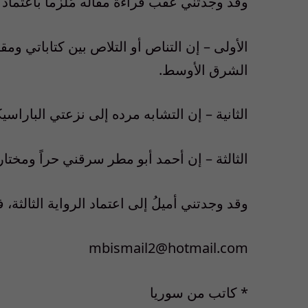
وقد وجدتني عقب قراءة مقاله مُلزماً باعتماد 
الأولى – إن التناص أو التلاص بين كتاباتي وم
الشرق الأوسط.
الثانية – إن التشابه مرده إلى نزعتي الباراسيكو
الثالثة – إن أحمد أبو مطر سرقني حراً ومختاراً
وقد وجدتني أميلُ إلى اعتماد الرواية الثالثة، 
mbismail2@hotmail.com
* كاتب من سوريا