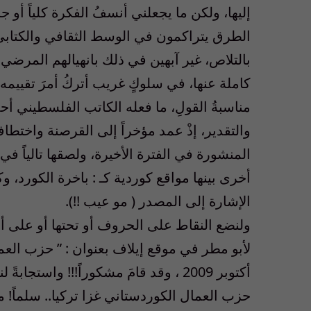
إليها، ولكن ما يجعلني أنسفُ الفكرة كلياً أو جز
الطرق يتراكمون في الوسط الثقافي والكتابي، و
بالتلاص، غير آبهين في ذلك بانهيالهم المرضي
كاملة عنها، في سلوكٍ غريب أتركُ أمرَ تقييمه ل
مناسبةُ القولِ، ما فعله الكاتب الفلسطيني أحم
والتقدير، إذْ عمد مؤخراً إلى القرصنة واختط
المنشورة في الفترة الأخيرة، ولصقها تالياً في
أخرى بينها مواقع كوردية كـ : باخرة الكورد، 
الإشارة إلى المصدر ( مو عيب !!).
ولنضع النقاط على الحروف أو تحتها أو على أرص
أكتوبر 2009 ، وقد قامَ مشكوراً!!! واست
حزب العمال الكوردستاني غزا تركيا.. سلماً!