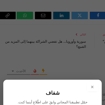
فيسبوك
تويتر
لينكدإن
البريد
واتساب
Copy
الإلكتروني
Link
ق
التالي
”
سورية وأوروبا… هل تفضي الشراكة بينهما إلى المزيد من
القمع؟
الأحدث
×
شفاف
ين في خمسة أيام من دون معلم؟
وني آخر… يا متأدب… لو تزور شمال العراق ستجد مئات اسرائيليين
حمّل تطبيقنا المجاني وابقَ على اطّلاع أينما كنت.
وارع سليمانية واربيل..