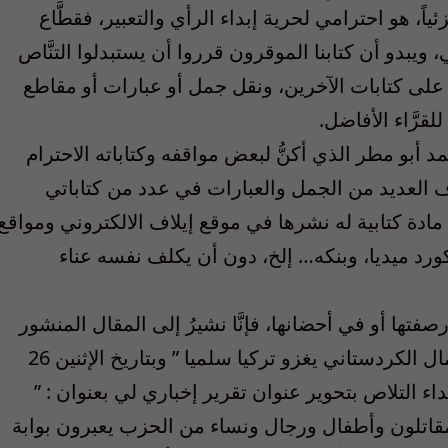
ئياً، هو احترامي لحرية إبداء الرأي والتعبير، فقطَّاع
يبدو أن كتابنا الموقرون قرروا أن يستبدلوا التنَّاص
 على كتابات الآخرين، ونقل جمل أو عبارات أو مقاطع
لقرَّاء الأفاضل.
د أبو مطر الذي أكنُّ لبعض مواقفه وكتاباته الاحترام
اف العديد من الجمل والعبارات في عدد من كتاباتي
 مادة كتابية له نشرها في موقع إيلاف الالكتروني ومواقع
وكورد ميديا، وبنكه… إلخ، دون أن يكلف نفسه عناء
فتها أو في أحضانها، فإنَّا نشيرُ إلى المقال المنشور
لأبو مطر في موقع إيلاف بعنوان : ” حزب العمال الكردستاني يغزو تركيا سلميا ” وبتاريخ الإثنين 26
جابةً لنداء التلاص بتحوير عنوان تقرير إخباري لي بعنوان : ”
 مقاتلون وأطفال ورجال ونساء من الحزب يعبرون بوابة