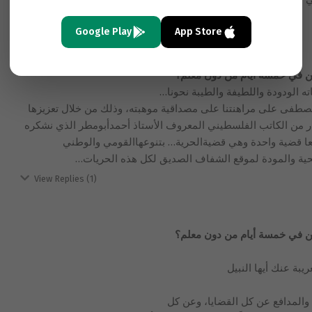
Google Play
App Store
ين في خمسة أيام من دون معلم؟
الودودة واللطيفة والطيبة نحونا…
مصطفى على مراهنتنا على مصداقية موهبته، وذلك من خلال تعزيزها
ذار من الكاتب الفلسطيني المعروف الأستاذ أحمدأبومطر الذي نشكره
يعا قضية واحدة وهي قضيةالحرية… بتنوعهاالقومي والوطني
حية والمودة لموقع الشفاف الصديق لكل هذه الحريات…
View Replies
(1)
ين في خمسة أيام من دون معلم؟
يبة عنك أيها النبيل
 والمدافع عن كل القضايا، وعن كل