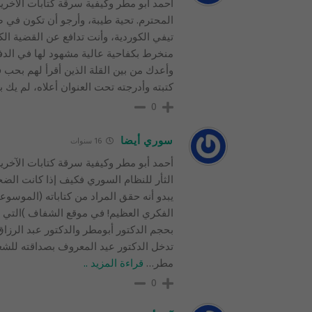
أحمد أبو مطر وكيفية سرقة كتابات الآخري
المحترم. تحية طيبة، وأرجو أن تكون في ص
تيفي الكوردية، وأنت تدافع عن القضية 
منخرط بكفاحية عالية مشهود لها في الدف
وأعدك من بين القلة الذين أقرأ لهم بحب ف
كتبته وأدرجته تحت العنوان أعلاه، لم 
0
سوري أيضا
16 سنوات
الثأر للنظام السوري فكيف إذا كانت الضح
يبدو أنه حقق المراد من كتاباته (الموسوع
الفكري العظيم! في موقع الشفاف )التي ي
بحجم الدكتور أبومطر والدكتور عبد الرز
تدخل الدكتور عيد المعروف بصداقته للشع
مطر
…
قراءة المزيد ..
0