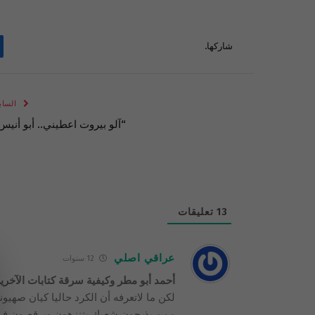
شاركها.
الساب
“آلو بيروت اعطيني.. أبو أنيس
13
تعليقات
عراقي اصلي
12 سنوات
أحمد أبو مطر وكيفية سرقة كتابات الآخر
لكن ما لاتعرفه أن الكرد حاليا كيان صهي
ممن يذبحون شعبك يتنزهون ويرقصون في ش