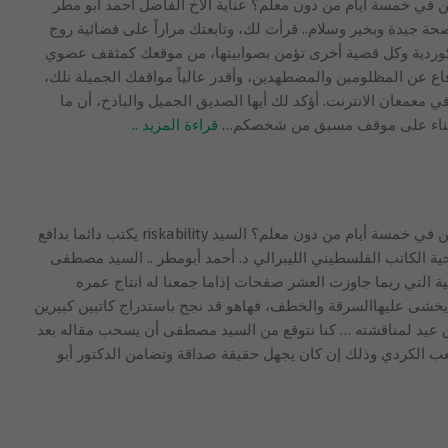
ن في خمسة أيام من دون معلم؟ عناية الأخ الفاضل أحمد أبو مطر
حة جيدة وبخير وسلام.. قرأت لك، وتابعتك مراراً على فضائية روج
الكوردية وكل قضية أخرى تؤمن بصوابيتها، من موقعك كمثقف عضوي
اع عن المظلومين والمضطهدين، وأقدر عالياً مواقفك الجميلة تلك،
ي معمعان الانترنت. أؤكد لك أيها الصديق الجميل والباذخ، أن ما
يك بناء على موقف مسبق من شخصكم
…
قراءة المزيد ..
أحمد أبو مطر وكيفية سرقة كتابات الآخرين في خمسة أيام من دون معلم؟ السيد riskability يكتب دائما بدافع
ية الكاتب الفلسطيني الليبرالي د. أحمد أبومطر .. السيد مصطفى
ية التي ربما جاوزت العشر صفحات إذاما جمعنا له انتاج عمره
خشى عليهاالسرقة والخطف، فهاهو قد نجح باستدراج كاتبين كبيرين
اق عيد لمناقشته … كنا نتوقع من السيد مصطفى أن يسحب مقاله بعد
ب الكردي وذلك إن كان يجهل حقيقة صداقة وتضامن الدكتور أبو