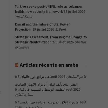
Türkiye seeks post-UNIFIL role as Lebanon
builds new security framework
31 juillet 2026
Yusuf Kanli
Kuwait and the Future of U.S. Power
Projection
29 juillet 2026
E. Dent
Strategic Assessment: From Regime Change to
Strategic Neutralization
27 juillet 2026
Shaffaf
Exclusive
Articles récents en arabe
هل تراجع دور قاليباف؟
6 août 2026
فاخر السلطان
الفقر الذي يأنف لبنان أن يراه: الانهيار الصامت
للطبقة الوسطى المنسية في لبنان
6 août 2026
t
سمارة القزّي
6 août
ما وراء إغلاق المدرسة الإيرانية في الكويت؟
2026
شفاف- خاص