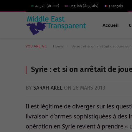
العربية
(
Arabe
)
English
(
Anglais
)
Français
Accueil
C
»
YOU ARE AT:
Home
Syrie : et si on arrêtait de jouer sur
Syrie : et si on arrêtait de jou
BY
SARAH AKEL
ON
28 MARS 2013
Il est légitime de diverger sur les ques
livraison d’armes sophistiquées à des in
opération en Syrie revient à prendre « 