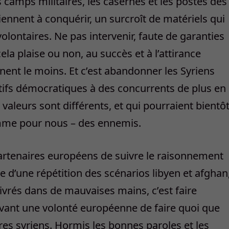
s camps militaires, les casernes et les postes des
ennent à conquérir, un surcroît de matériels qui
olontaires. Ne pas intervenir, faute de garanties
ela plaise ou non, au succès et à l’attirance
ent le moins. Et c’est abandonner les Syriens
tifs démocratiques à des concurrents de plus en
 valeurs sont différents, et qui pourraient bientô
omme pour nous – des ennemis.
artenaires européens de suivre le raisonnement
e d’une répétition des scénarios libyen et afghan
livrés dans de mauvaises mains, c’est faire
ravant une volonté européenne de faire quoi que
ires syriens. Hormis les bonnes paroles et les