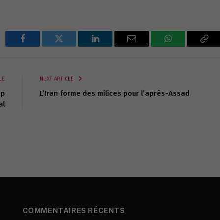
Facebook
Twitter
LinkedIn
Email
WhatsApp
Cop
Lin
LE
NEXT ARTICLE
ip
L’Iran forme des milices pour l’après-Assad
al
COMMENTAIRES RÉCENTS