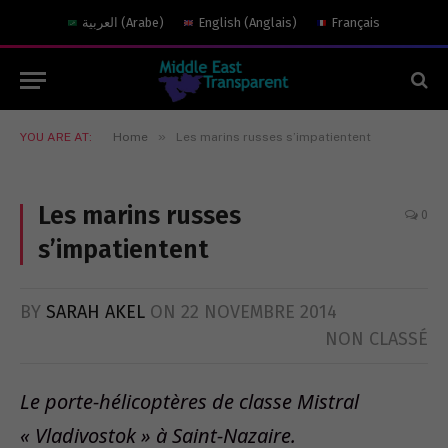
العربية
(
Arabe
)
English
(
Anglais
)
Français
»
YOU ARE AT:
Home
Les marins russes s’impatientent
Les marins russes
0
s’impatientent
BY
SARAH AKEL
ON
22 NOVEMBRE 2014
NON CLASSÉ
Le porte-hélicoptères de classe Mistral
« Vladivostok » à Saint-Nazaire.