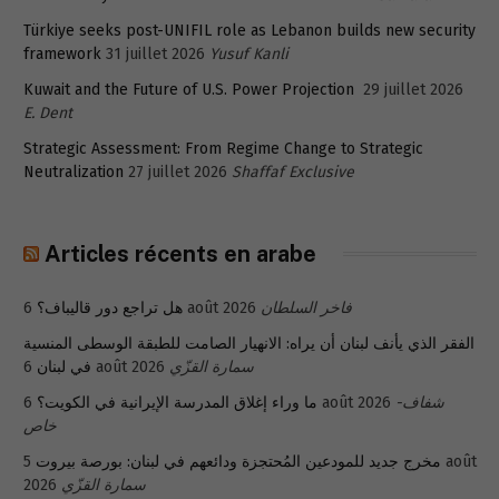
Türkiye seeks post-UNIFIL role as Lebanon builds new security
framework
31 juillet 2026
Yusuf Kanli
Kuwait and the Future of U.S. Power Projection
29 juillet 2026
E. Dent
Strategic Assessment: From Regime Change to Strategic
Neutralization
27 juillet 2026
Shaffaf Exclusive
Articles récents en arabe
هل تراجع دور قاليباف؟
6 août 2026
فاخر السلطان
الفقر الذي يأنف لبنان أن يراه: الانهيار الصامت للطبقة الوسطى المنسية
في لبنان
6 août 2026
سمارة القزّي
ما وراء إغلاق المدرسة الإيرانية في الكويت؟
6 août 2026
شفاف-
خاص
5 août
مخرج جديد للمودعين المُحتجزة ودائعهم في لبنان: بورصة بيروت
2026
سمارة القزّي