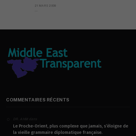
21 MARS 2009
L’AYATOPAPE
COMMENTAIRES RÉCENTS
dans
DR. AHM
Le Proche-Orient, plus complexe que jamais, s’éloigne de
la vieille grammaire diplomatique française.