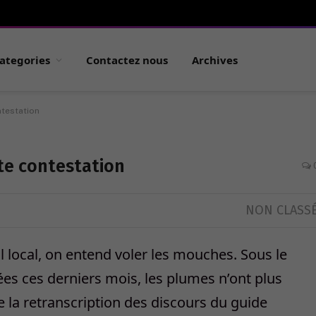
ategories
Contactez nous
Archives
ntestation
te contestation
NON CLASS
l local, on entend voler les mouches. Sous le
ées ces derniers mois, les plumes n’ont plus
e la retranscription des discours du guide