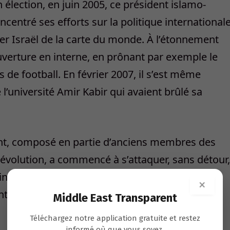
 élection, en juin 2005, ce président islamo-
centré ses efforts sur la politique international
ayer Israël de la carte du monde. À l’étonnement
uverture en interne, en prônant par exemple le
de football. En février 2007, il s’est même
l’université Amir Kabir qui avaient brûlé sa
ent, composé en partie d’anciens membres des
 révolution, a commencé à s’attaquer, sans détour,
ne se trouvent aujourd’hui en prison – ainsi
×
tales, défenseurs des droits de l’homme,
Middle East Transparent
Téléchargez notre application gratuite et restez
informé où que vous soyez.