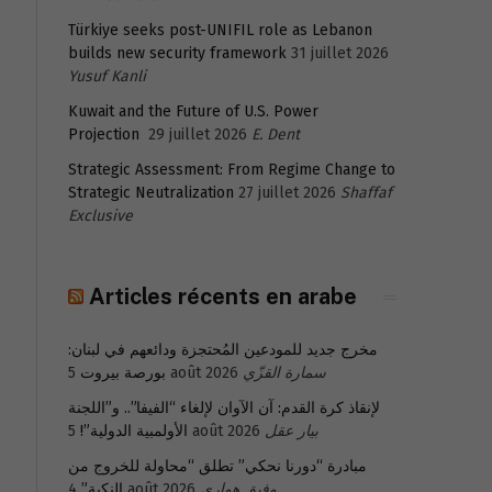
Türkiye seeks post-UNIFIL role as Lebanon
builds new security framework
31 juillet 2026
Yusuf Kanli
Kuwait and the Future of U.S. Power
Projection
29 juillet 2026
E. Dent
Strategic Assessment: From Regime Change to
Strategic Neutralization
27 juillet 2026
Shaffaf
Exclusive
Articles récents en arabe
مخرج جديد للمودعين المُحتجزة ودائعهم في لبنان:
بورصة بيروت
5 août 2026
سمارة القزّي
لإنقاذ كرة القدم: آن الآوان لإلغاء “الفيفا”.. و”اللجنة
s
الأولمبية الدولية”!
5 août 2026
بيار عقل
مبادرة “دورنا نحكي” تطلق “محاولة للخروج من
النكبة”
4 août 2026
وفيق هواري