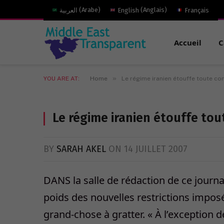
العربية
(
Arabe
)
English
(
Anglais
)
Français
Accueil
C
»
YOU ARE AT:
Home
Le régime iranien étouffe toute co
Le régime iranien étouffe tou
BY
SARAH AKEL
ON
14 JUILLET 2007
DANS la salle de rédaction de ce journa
poids des nouvelles restrictions impos
grand-chose à gratter. « À l’exception d