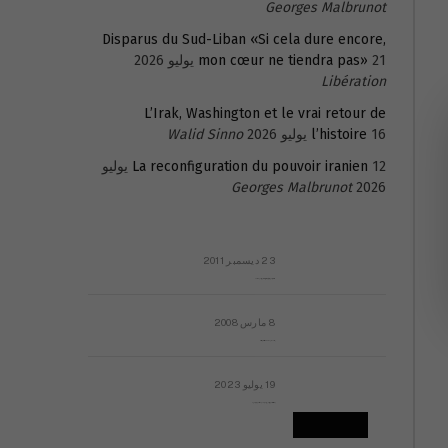
Georges Malbrunot
Disparus du Sud-Liban «Si cela dure encore,
21 يوليو 2026
mon cœur ne tiendra pas»
Libération
L’Irak, Washington et le vrai retour de
16 يوليو 2026
l’histoire
Walid Sinno
La reconfiguration du pouvoir iranien
12 يوليو
Georges Malbrunot
2026
23 ديسمبر 2011
عائلة المهندس طارق الربعة: أين دولة القانون والموسسات؟
8 مارس 2008
رسالة مفتوحة لقداسة البابا شنوده الثالث
19 يوليو 2023
إشكاليات التقويم الهجري، وهل يجدي هذا التقويم أيُ نفع؟