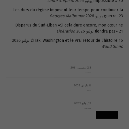
30 يوليو 2026
impossible »
Laure Stephan
Les durs du régime imposent leur tempo pour continuer la
23 يوليو 2026
guerre
Georges Malbrunot
Disparus du Sud-Liban «Si cela dure encore, mon cœur ne
21 يوليو 2026
tiendra pas»
Libération
16 يوليو 2026
L’Irak, Washington et le vrai retour de l’histoire
Walid Sinno
23 ديسمبر 2011
عائلة المهندس طارق الربعة: أين دولة القانون والموسسات؟
8 مارس 2008
رسالة مفتوحة لقداسة البابا شنوده الثالث
19 يوليو 2023
إشكاليات التقويم الهجري، وهل يجدي هذا التقويم أيُ نفع؟