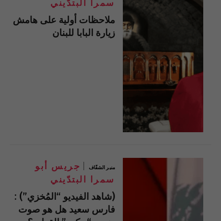
سمرا البتدّيني
ملاحظات أولية على هامش
زيارة البابا للبنان
جريس أبو
منبر الشفّاف
سمرا البتدّيني
(شاهد الفيديو “المُخزي”) :
فارس سعيد هل هو صوت