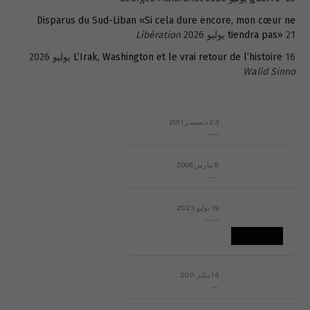
Disparus du Sud-Liban «Si cela dure encore, mon cœur ne
21 يوليو 2026
tiendra pas»
Libération
16 يوليو 2026
L’Irak, Washington et le vrai retour de l’histoire
Walid Sinno
23 ديسمبر 2011
عائلة المهندس طارق الربعة: أين دولة القانون والموسسات؟
8 مارس 2008
رسالة مفتوحة لقداسة البابا شنوده الثالث
19 يوليو 2023
إشكاليات التقويم الهجري، وهل يجدي هذا التقويم أيُ نفع؟
14 يناير 2011
ماذا يحدث في ليبيا اليوم الجمعة؟