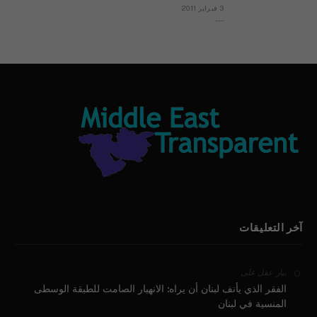
3 فبراير 2011
بيان الأقباط وحتمية التغيير ودعوة للتوقيع
آخر التعليقات
على
بيار عقل
الفقر الذي يأنف لبنان أن يراه: الانهيار الصامت للطبقة الوسطى
المنسية في لبنان