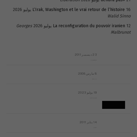
16 يوليو 2026
L’Irak, Washington et le vrai retour de l’histoire
Walid Sinno
12 يوليو 2026
La reconfiguration du pouvoir iranien
Georges
Malbrunot
23 ديسمبر 2011
عائلة المهندس طارق الربعة: أين دولة القانون والموسسات؟
8 مارس 2008
رسالة مفتوحة لقداسة البابا شنوده الثالث
19 يوليو 2023
إشكاليات التقويم الهجري، وهل يجدي هذا التقويم أيُ نفع؟
14 يناير 2011
ماذا يحدث في ليبيا اليوم الجمعة؟