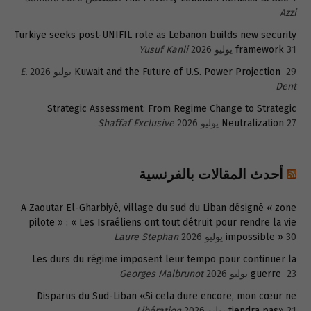
Azzi
Türkiye seeks post-UNIFIL role as Lebanon builds new security
31 يوليو 2026
framework
Yusuf Kanli
29 يوليو 2026
Kuwait and the Future of U.S. Power Projection
E.
Dent
Strategic Assessment: From Regime Change to Strategic
27 يوليو 2026
Neutralization
Shaffaf Exclusive
أحدث المقالات بالفرنسية
A Zaoutar El-Gharbiyé, village du sud du Liban désigné « zone
pilote » : « Les Israéliens ont tout détruit pour rendre la vie
30 يوليو 2026
impossible »
Laure Stephan
Les durs du régime imposent leur tempo pour continuer la
23 يوليو 2026
guerre
Georges Malbrunot
Disparus du Sud-Liban «Si cela dure encore, mon cœur ne
21 يوليو 2026
tiendra pas»
Libération