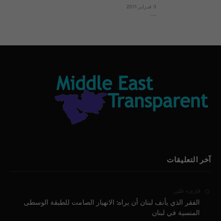
3 فبراير 2011
بيان الأقباط وحتمية التغيير ودعوة للتوقيع
آخر التعليقات
على
قارىء
الفقر الذي يأنف لبنان أن يراه: الانهيار الصامت للطبقة الوسطى
المنسية في لبنان