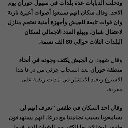
ودخلت الدبابات عدة بلدات في سهول حوران يوم
الاحد. وقال سكان انهم سمعوا أصوات أعيرة نارية
وان قوات تابعة للجيش وأجهزة أمنية تقتحم منازل
لاعتقال شبان. ويبلغ العدد الاجمالي لسكان
البلدات الثلاث حوالي 80 الف نسمة.
وقال شهود ان
الجيش يكثف وجوده في أنحاء
منطقة حوران
بعد انسحاب جزئي من درعا هذا
الاسبوع ويعيد الانتشار في بلدات ريفية على
مقربة.
وقال احد السكان في طفس “نعرف انهم لن
يسامحونا بسبب تضامننا مع درعا. انهم يستهدفون
طفس ايضا لان بها الكثير من الشبان الذي فروا