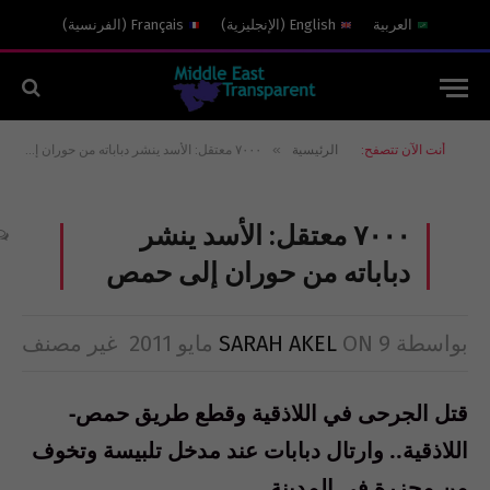
العربية
English
(
الإنجليزية
)
Français
(
الفرنسية
)
»
أنت الآن تتصفح:
الرئيسية
٧٠٠٠ معتقل: الأسد ينشر دباباته من حوران إلى حمص
٧٠٠٠ معتقل: الأسد ينشر
دباباته من حوران إلى حمص
بواسطة
9 مايو 2011
ON
SARAH AKEL
غير مصنف
قتل الجرحى في اللاذقية وقطع طريق حمص-
اللاذقية.. وارتال دبابات عند مدخل تلبيسة وتخوف
من مجزرة في المدينة