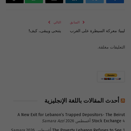
فيسبوك
تويتر
لينكدإن
البريد
واتساب
Copy
الإلكتروني
Link
السابق
التالي
ليبيا: معركة السيطرة على الغرب
يتنحى ويبقى.. كيف!
التعليقات مغلقة.
أحدث المقالات باللغة الإنجليزية
A New Exit for Lebanon’s Trapped Depositors- The Beirut
4 أغسطس 2026
Stock Exchange
Samara Azzi
1 أغسطس 2026
The Poverty Lebanon Refuses to See
Samara