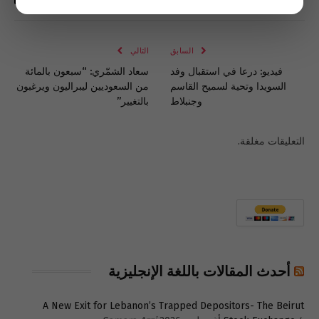
فيسبوك
تويتر
لينكدإن
البريد
واتساب
Copy
الإلكتروني
Link
السابق
التالي
فيديو: درعا في استقبال وفد
سعاد الشمّري: “سبعون بالمائة
السويدا وتحية لسميح القاسم
من السعوديين ليبراليون ويرغبون
وجنبلاط
بالتغيير”
التعليقات مغلقة.
أحدث المقالات باللغة الإنجليزية
A New Exit for Lebanon’s Trapped Depositors- The Beirut