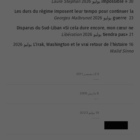
30 يوليو 2026
impossible »
Laure Stephan
Les durs du régime imposent leur tempo pour continuer la
23 يوليو 2026
guerre
Georges Malbrunot
Disparus du Sud-Liban «Si cela dure encore, mon cœur ne
21 يوليو 2026
tiendra pas»
Libération
16 يوليو 2026
L’Irak, Washington et le vrai retour de l’histoire
Walid Sinno
23 ديسمبر 2011
عائلة المهندس طارق الربعة: أين دولة القانون والموسسات؟
8 مارس 2008
رسالة مفتوحة لقداسة البابا شنوده الثالث
19 يوليو 2023
إشكاليات التقويم الهجري، وهل يجدي هذا التقويم أيُ نفع؟