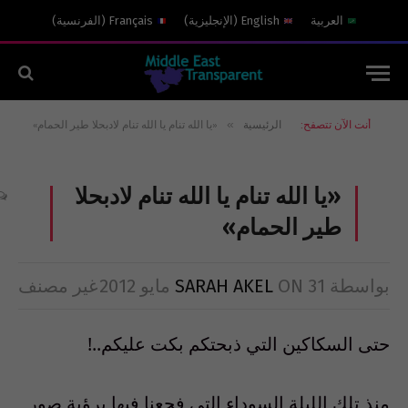
العربية
English
(
الإنجليزية
)
Français
(
الفرنسية
)
»
أنت الآن تتصفح:
الرئيسية
«يا الله تنام يا الله تنام لادبحلا طير الحمام»
«يا الله تنام يا الله تنام لادبحلا
طير الحمام»
بواسطة
31 مايو 2012
ON
SARAH AKEL
غير مصنف
حتى السكاكين التي ذبحتكم بكت عليكم..!
منذ تلك الليلة السوداء التي فجعنا فيها برؤية صور