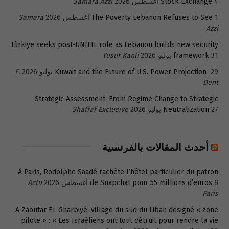
4 أغسطس 2026
Stock Exchange
Samara Azzi
1 أغسطس 2026
The Poverty Lebanon Refuses to See
Samara
Azzi
Türkiye seeks post-UNIFIL role as Lebanon builds new security
31 يوليو 2026
framework
Yusuf Kanli
29 يوليو 2026
Kuwait and the Future of U.S. Power Projection
E.
Dent
Strategic Assessment: From Regime Change to Strategic
27 يوليو 2026
Neutralization
Shaffaf Exclusive
أحدث المقالات بالفرنسية
À Paris, Rodolphe Saadé rachète l’hôtel particulier du patron
8 أغسطس 2026
de Snapchat pour 55 millions d’euros
Actu
Paris
A Zaoutar El-Gharbiyé, village du sud du Liban désigné « zone
pilote » : « Les Israéliens ont tout détruit pour rendre la vie