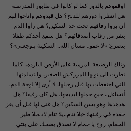
اوقفوهم بالدور كما لو كانوا في طابور المدرسة،
هل انتظروا دورهم للذبح؟ هل قيدوهم واتاحوا لهم
أن يروا رفاقهم تحت حد السكين؟ هل رأوا الدم
ينفر من رقاب أصدقائهم؟ هل سمع أحدكم طفلا
يتضرع: «لا عمو.. مشان الله.. السكينة بتوجعني»؟
وتلك الرضيعة المرمية على الأرض الباردة.. كلما
نظرت الى ثوبها المزركش الصغير، وابتسامتها
التي احتفظت بها قبل رحيلها، لا أرى إلا لوحة الدم.
أتساءل.. حين حملها ليذبحها، هل كان رقيقا؟ هل
هدهدها وهو يسن السكين؟ هل غنى لها قبل أن يغز
حقده في رقبتها: «يلا تنام..يلا تنام لادبحلا طير
الحمام، روح يا حمام لا تصدق بضحك على بنتي