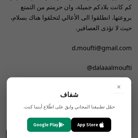
كم كانت بلادكم جميلة، وان حرمتم من التمتع
بروعتها. انطلقوا الى الأعالي لتحلقوا هناك بسلام،
حيث لا تؤذى العصافير.
d.moufti@gmail.com
dalaaalmoufti@
×
كاتبة كويتية
شفاف
القبس
حمّل تطبيقنا المجاني وابقَ على اطّلاع أينما كنت.
Google Play
App Store