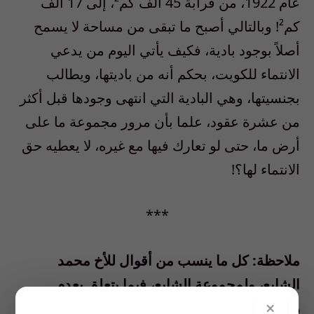
عام 1922، من قرابة 45 ألف كم²، إلى 17 ألف
كم²! وبالتالي أصبح ما تبقى من مساحة لا يسمح
أصلاً بوجود بادية، فكيف يأتي اليوم من يدعي
الانتماء للكويت، بحكم أنه من باديتها، ويطالب
بجنسيتها، وهي البادية التي انتهى وجودها قبل أكثر
من عشرة عقود، علما بأن مرور مجموعة ما على
أرض ما، حتى لو تعارك فيها مع غيره، لا يعطيه حق
الانتماء لها؟!
***
ملاحظة: كل ما ينسب من أقوال للأخ محمد
الشايع، ولمجموعة الشايع، فيما يتعلق بعدم
×
رضائهم عن الوضع التجاري في الكويت غير صحيح،