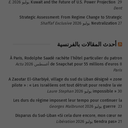
29 يوليو 2026
Kuwait and the Future of U.S. Power Projection
E.
Dent
Strategic Assessment: From Regime Change to Strategic
27 يوليو 2026
Neutralization
Shaffaf Exclusive
أحدث المقالات بالفرنسية
À Paris, Rodolphe Saadé rachète l’hôtel particulier du patron
8 أغسطس 2026
de Snapchat pour 55 millions d’euros
Actu
Paris
A Zaoutar El-Gharbiyé, village du sud du Liban désigné « zone
pilote » : « Les Israéliens ont tout détruit pour rendre la vie
30 يوليو 2026
impossible »
Laure Stephan
Les durs du régime imposent leur tempo pour continuer la
23 يوليو 2026
guerre
Georges Malbrunot
Disparus du Sud-Liban «Si cela dure encore, mon cœur ne
21 يوليو 2026
tiendra pas»
Libération