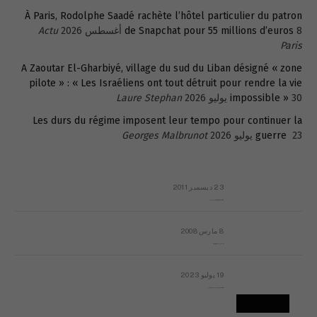
À Paris, Rodolphe Saadé rachète l’hôtel particulier du patron
8 أغسطس 2026
de Snapchat pour 55 millions d’euros
Actu
Paris
A Zaoutar El-Gharbiyé, village du sud du Liban désigné « zone
pilote » : « Les Israéliens ont tout détruit pour rendre la vie
30 يوليو 2026
impossible »
Laure Stephan
Les durs du régime imposent leur tempo pour continuer la
23 يوليو 2026
guerre
Georges Malbrunot
23 ديسمبر 2011
عائلة المهندس طارق الربعة: أين دولة القانون والموسسات؟
8 مارس 2008
رسالة مفتوحة لقداسة البابا شنوده الثالث
19 يوليو 2023
إشكاليات التقويم الهجري، وهل يجدي هذا التقويم أيُ نفع؟