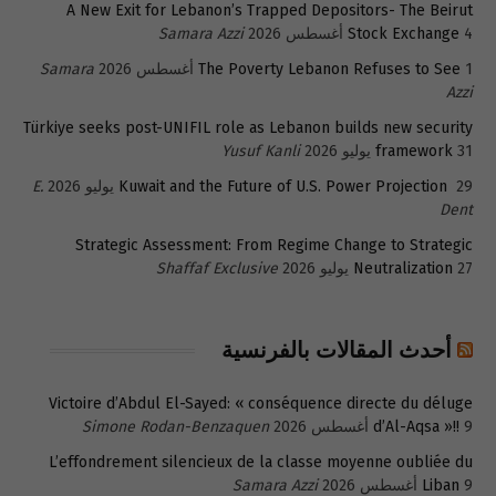
A New Exit for Lebanon’s Trapped Depositors- The Beirut
4 أغسطس 2026
Stock Exchange
Samara Azzi
1 أغسطس 2026
The Poverty Lebanon Refuses to See
Samara
Azzi
Türkiye seeks post-UNIFIL role as Lebanon builds new security
31 يوليو 2026
framework
Yusuf Kanli
29 يوليو 2026
Kuwait and the Future of U.S. Power Projection
E.
Dent
Strategic Assessment: From Regime Change to Strategic
27 يوليو 2026
Neutralization
Shaffaf Exclusive
أحدث المقالات بالفرنسية
Victoire d’Abdul El-Sayed: « conséquence directe du déluge
9 أغسطس 2026
d’Al-Aqsa »!!
Simone Rodan-Benzaquen
L’effondrement silencieux de la classe moyenne oubliée du
9 أغسطس 2026
Liban
Samara Azzi