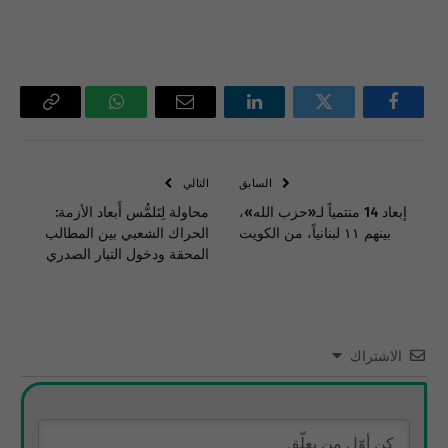
فيسبوك
تويتر
لينكدإن
البريد
واتساب
Copy
الإلكتروني
Link
السابق
التالي
إبعاد 14 منتمياً لـ«حزب الله»،
محاولة لِتَلمُّس أَبعاد الأزمة:
بينهم ١١ لبنانياً، من الكويت
الحراك الشعبي بين المطالب
المحقة ودخول التيار الصدري
الاشتراك