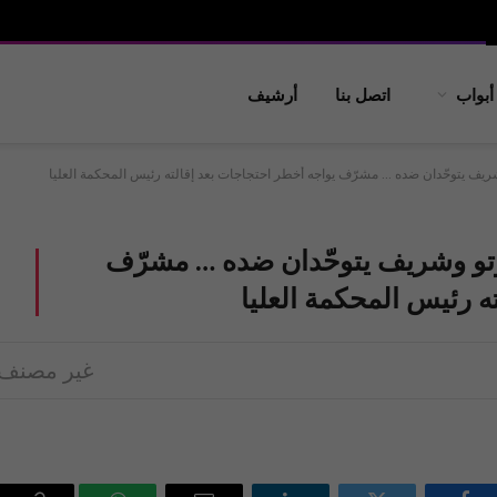
أبواب
اتصل بنا
أرشيف
يف يتوحّدان ضده … مشرّف يواجه أخطر احتجاجات بعد إقالته رئيس المحكمة العليا
تو وشريف يتوحّدان ضده … مشرّف
ه رئيس المحكمة العليا
غير مصنف