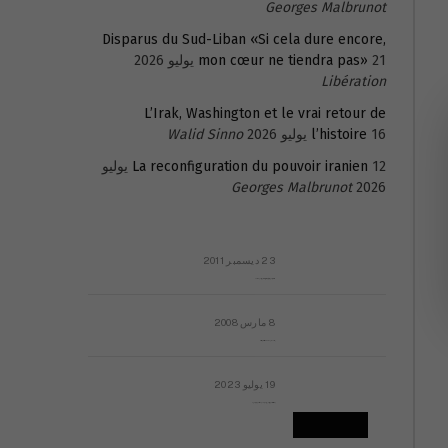
Georges Malbrunot
Disparus du Sud-Liban «Si cela dure encore,
21 يوليو 2026
mon cœur ne tiendra pas»
Libération
L’Irak, Washington et le vrai retour de
16 يوليو 2026
l’histoire
Walid Sinno
La reconfiguration du pouvoir iranien
12 يوليو
Georges Malbrunot
2026
23 ديسمبر 2011
عائلة المهندس طارق الربعة: أين دولة القانون والموسسات؟
8 مارس 2008
رسالة مفتوحة لقداسة البابا شنوده الثالث
19 يوليو 2023
إشكاليات التقويم الهجري، وهل يجدي هذا التقويم أيُ نفع؟