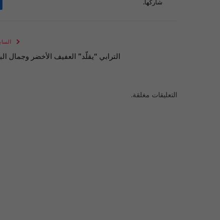
شاركها.
الساب
الترابي “يقلّد” العفيف الأخضر وجمال البنّ
التعليقات مغلقة.