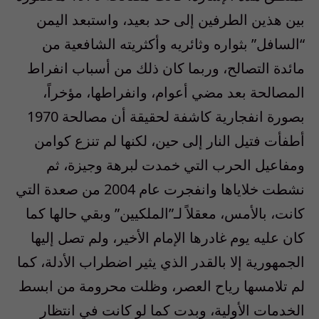
بين هذين الطرفين إلى حد بعيد، واستبعد اليمن
“السافل” بثواره وثائريه وأكثريته الشافعية من
مائدة التصالح، وربما كان ذلك من أسباب انفراط
المصالحة بعد مضي أعوام، وانفراطها، مؤخراً،
بصورة انفجارية كاشفة لحقيقة أن مصالحة 1970
أطفأت فتيل النار إلى حين، لكنها لم تنزع كوامن
ومفاعيل الحرب التي خمدت لبرهة وجيزة، ثم
نشطت خلاياها وانفجرت عام 2004 من صعدة التي
كانت، بالأمس، معقلاً لـ”الملكيين” وبقي حالها كما
كان عليه يوم غادرها الإمام الأخير، ولم تصل إليها
الجمهورية إلا بالقدر الذي يثير اضطراب الأدلة، كما
لم تلامسها رياح العصر، وظلت محرومة من ابسط
الخدمات الأولية، وبدت كما لو كانت في انتظار