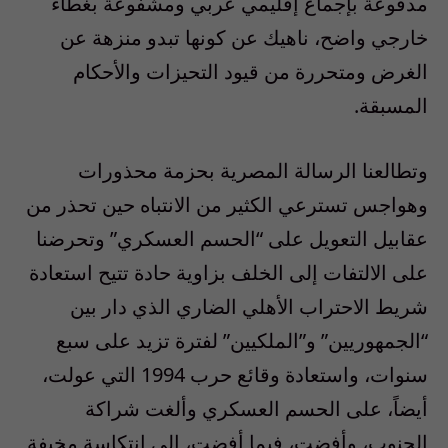
مدفوعة بإجماع إقليمي عربي ومشفوعة بغطاء
خارجي واضح، ناهيك عن كونها تبدو منزهة عن
الغرض ومتحررة من قيود التحيزات والأحكام
المسبقة.
وتطالعنا الرسالة المصرية بحزمة محذورات
وهواجس تسترعي الكثير من الانتباه حين تحذر من
عقابيل التعويل على “الحسم العسكري” وتحرضنا
على الالتفات إلى الخلف بزاوية حادة تتيح استعادة
شريط الاحتراب الأهلي الضاري الذي دار بين
“الجمهوريين” و”الملكيين” لفترة تزيد على سبع
سنوات، واستعادة وقائع حرب 1994 التي عولت،
أيضاً، على الحسم العسكري وألغت شراكة
الجنوب، وأفضت، فيما أفضت، إلى انتكاسة مخيفة