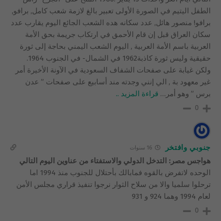
الطفل اليتيم في الصورة الأولى تعبير بالغ لازمة شعب كامل, برافو,
برافو! منصور هائل, عدد سكانه هده الشعب الجائع اليوم يقارب عدد
سكان العراق قبل إن قام الأحمق في ارتكاب جريمة بحق الأمة
العربية باسم الأمة العربية , اليوم الشعب اليمني بحاجة إلى ثورة
حقيقية وليس ثورة كاذبة1962 في الشمال- في الجنوب 1964.
ولكن غيابة على صفحات الشفاف السعودية في الآونة الأخيرة أمر
غير معهود بة , الي إنني وجدته مند أسابيع على صفحات ” عدن
برس ” وهو أمر
…
قراءة المزيد ..
0
جنوبي وافتخر
16 سنوات
هواجس مصر: التدخل الدولي والاستفتاء من عناوين اليوم التالي
الوحده لاتفرض بالقوه فمابالك بأحتلال للجنوب منذ 1994 اما
ترحلوا سلميا والا من سلاح الثوار نرجوا تنفيذ قراري مجلس الأمن
لعام 1994 وهما 924 و 931
0