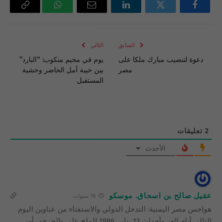
فيسبوك
تويتر
لينكدإن
البريد
واتساب
Copy
الإلكتروني
Link
السابق
التالي
دعوة لتنصيب مبارك ملكا على
يوم في مخيم منكوب: “البارد”
مصر
بين خيبة أمل الحاضر وخشية
المستقبل
2
تعليقات
الأحدث
عقيل صالح بن اسحاق. موسكو
16 سنوات
هواجس مصر اليمنية: التدخل الدولي والاستفتاء من عناوين اليوم
التالي أيام العز وأحداث 13 يناير .1986 الملح على -الجرح- رأس