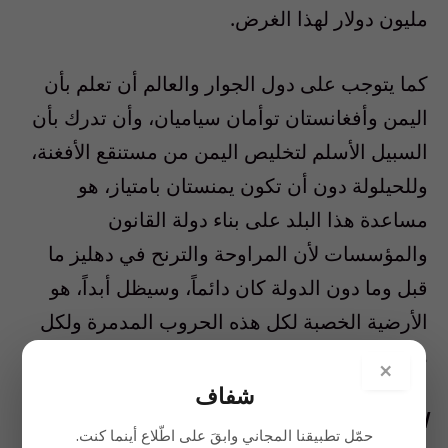
مليون دولار لهذا الغرض.
كما يتوجب على دول الجوار والعالم أن تعلم بأن
اليمن وأفغانستان توأمان سياميان، وأن تدرك بأن
السبيل الأسلم لتخليص اليمن من مستنقع الأفغنة،
وللحيلولة دون أن تكون يمنستان بامتياز، هو
مساعدة هذا البلد على بناء دولة القانون
والمؤسسات لأن المراوحة والترنح في دهليز ما
قبل وما دون الدولة كان دائماً، وسيظل أبداً، هو
الأرضية الخصبة لكل هذه الحروب المدمرة ولكل
هذه الفوضى العربيدة، المتفلتة، المهلكة.
×
شفاف
استحضار مصر
حمّل تطبيقنا المجاني وابقَ على اطّلاع أينما كنت.