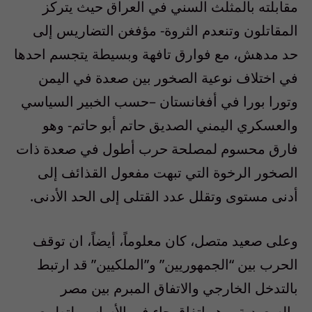
مقابلته بالمثلث السني في العراق حيث يتركز
المقاتلون وتنعدم الثروة- مؤفغن التضاريس إلى
حد مدهش، مع فوارق تافهة وبسيطة يتجسم احدها
في اختلاف نوعية الصخور بين صعدة في اليمن
وتورا بورا في أفغانستان –حسب الخبير السياسي
والعسكري اليمني الصديق حاتم أبو حاتم- وهو
فارق محسوم لمصلحة حرب أطول في صعدة ذات
الصخور الرخوة التي تبهت مفعول القذائف إلى
أدنى مستوى وتقلل عدد القتلى إلى الحد الأدنى.
وعلى صعيد متصل، كان معلوماً، أيضاً، ان توقف
الحرب بين “الجمهوريين” و”الملكيين” قد ارتبط
بالتدخل الخارجي والاتفاق المبرم بين مصر
والسعودية، وهو اتفاق جاء في الأساس، لتطبيع