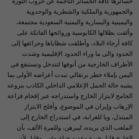
خسائرها كافة الخسائر الناجمة عن حروب الثورة
والجمهورية والملكية والشطرية والوحدوية
واليمينية واليسارية واليمنية السعودية مجتمعة،
وألقت بظلالها الكابوسية وروائحها الفاتكة على
كافة أرجاء البلاد، وأطلقت شظاياها وحرائقها إلى
الحدود والى ما وراء الحدود الإقليمية وشدت
الأطراف الخارجية من أنوفها لتتدخل وتستنقع في
اليمن بإملاء خطر برتقالي تبدت أعراضه الأولى بما
يشبه حالة الحمل الإعلامي الداخلي الكاذب بنزوعه
الجامح لابتزاز الخارج واستدراجه عبر إقحام فزاعة
الإرهاب وإيران في الموضوع، وأفلح الابتزاز
المبتذل، ويا للغرابة، في استدراج الخارج إلى
الملعب الذي يريده، ليبرهن، وللمرة الألف، بأن
الخارج قليل خبرة وعديم حيلة وغبي وقابل لأن