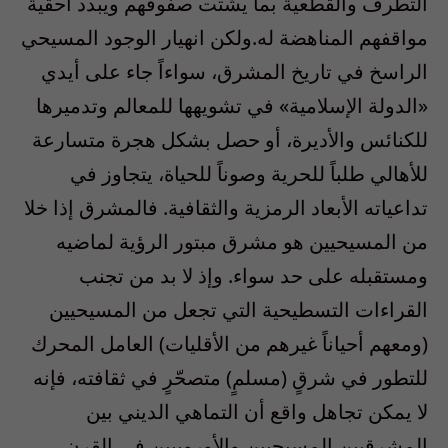
التطرف والقطعية بما يشتت صفوفهم ويبدد أحقية
مواقفهم المناهضة له.ولكن انهيار الوجود المسيحي
الراسخ في تاريخ المشرق، سواءاً جاء على أيدي
«الدولة الإسلامية» في تشويهها للمعالم وتدميرها
للكنائس والأديرة، أو حصل بشكل هجرة متسارعة
للأهالي طلباً للحرية وصوناً للحياة، يتجاوز في
تداعياته الأبعاد الرمزية والثقافية. فالمشرق إذا خلا
من المسيحيين هو مشرق مبتور الرؤية لماضيه
ومستقبله على حد سواء. وإذ لا بد من تجنب
القراءات التسطيحية التي تجعل من المسيحيين
(ومعهم أحياناً غيرهم من الأقليات) العامل المحرك
للتطور في شرقٍ (مسلمٍ) متصحّرٍ في ثقافته، فإنه
لا يمكن تجاهل واقع أن التماهي الديني بين
المشرقيين المسيحيين والأوروپيين في القرن