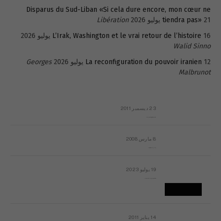
Disparus du Sud-Liban «Si cela dure encore, mon cœur ne
21 يوليو 2026
tiendra pas»
Libération
16 يوليو 2026
L’Irak, Washington et le vrai retour de l’histoire
Walid Sinno
12 يوليو 2026
La reconfiguration du pouvoir iranien
Georges
Malbrunot
23 ديسمبر 2011
عائلة المهندس طارق الربعة: أين دولة القانون والموسسات؟
8 مارس 2008
رسالة مفتوحة لقداسة البابا شنوده الثالث
19 يوليو 2023
إشكاليات التقويم الهجري، وهل يجدي هذا التقويم أيُ نفع؟
14 يناير 2011