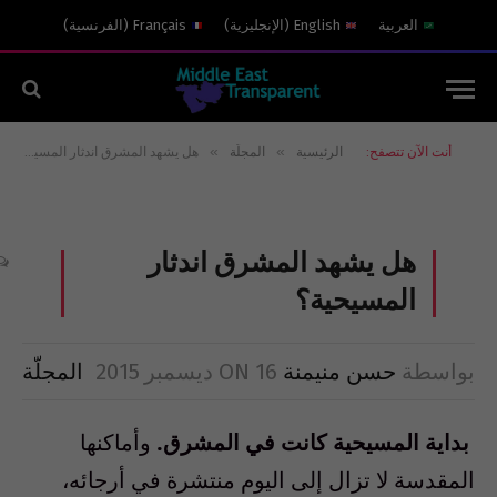
العربية
English
(
الإنجليزية
)
Français
(
الفرنسية
)
»
»
أنت الآن تتصفح:
الرئيسية
المجلّة
هل يشهد المشرق اندثار المسيحية؟
هل يشهد المشرق اندثار
المسيحية؟
بواسطة
حسن منيمنة
16 ديسمبر 2015
ON
المجلّة
بداية المسيحية كانت في المشرق.
وأماكنها
المقدسة لا تزال إلى اليوم منتشرة في أرجائه،