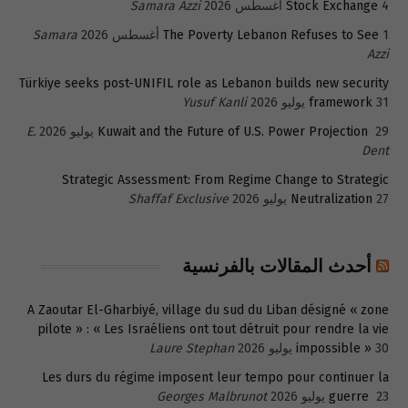
4 أغسطس 2026
Stock Exchange
Samara Azzi
1 أغسطس 2026
The Poverty Lebanon Refuses to See
Samara
Azzi
Türkiye seeks post-UNIFIL role as Lebanon builds new security
31 يوليو 2026
framework
Yusuf Kanli
29 يوليو 2026
Kuwait and the Future of U.S. Power Projection
E.
Dent
Strategic Assessment: From Regime Change to Strategic
27 يوليو 2026
Neutralization
Shaffaf Exclusive
أحدث المقالات بالفرنسية
A Zaoutar El-Gharbiyé, village du sud du Liban désigné « zone
pilote » : « Les Israéliens ont tout détruit pour rendre la vie
30 يوليو 2026
impossible »
Laure Stephan
Les durs du régime imposent leur tempo pour continuer la
23 يوليو 2026
guerre
Georges Malbrunot