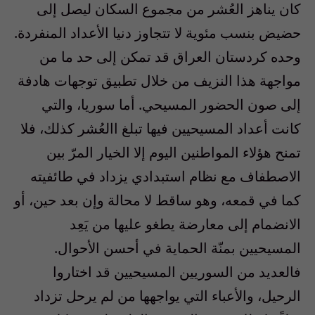
كان يناهز العُشر من مجموع السكان ليصل إلى
حضيض بنسب مئوية لا تتجاوز دنيا الأعداد المنفردة.
وحده كردستان العراق قد تمكن إلى حد ما من
مواجهة هذا النزيف من خلال تطبيق توجهات هادفة
إلى صون الحضور المسيحي. أما سوريا، والتي
كانت أعداد المسيحيين فيها تبلغ االعُشر كذلك، فلا
تمنح هؤلاء المواطنين اليوم إلا الخيار المرّ بين
الاصطفاف مع نظام استبدادي يزداد في طائفيته
كما في قمعه، وهو ساقط لا محالة وإن بعد حين، أو
الانضمام إلى معارضة يطغو عليها من يَعِد
المسيحيين بمنّة الحماية في أحسن الأحوال.
فالعديد من السوريين المسيحيين قد اختاروا
الرحيل، والأعباء التي يواجهها من لم يرحل تزداد