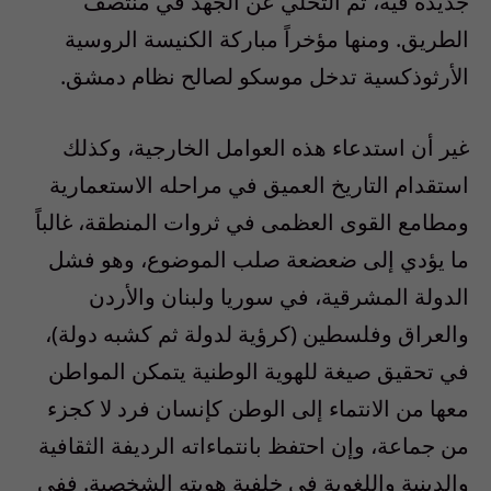
جديدة فيه، ثم التخلي عن الجهد في منتصف
الطريق. ومنها مؤخراً مباركة الكنيسة الروسية
الأرثوذكسية تدخل موسكو لصالح نظام دمشق.
غير أن استدعاء هذه العوامل الخارجية، وكذلك
استقدام التاريخ العميق في مراحله الاستعمارية
ومطامع القوى العظمى في ثروات المنطقة، غالباً
ما يؤدي إلى ضعضعة صلب الموضوع، وهو فشل
الدولة المشرقية، في سوريا ولبنان والأردن
والعراق وفلسطين (كرؤية لدولة ثم كشبه دولة)،
في تحقيق صيغة للهوية الوطنية يتمكن المواطن
معها من الانتماء إلى الوطن كإنسان فرد لا كجزء
من جماعة، وإن احتفظ بانتماءاته الرديفة الثقافية
والدينية واللغوية في خلفية هويته الشخصية. ففي