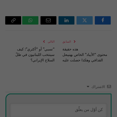
فيسبوك
تويتر
لينكدإن
البريد
واتساب
Copy
الإلكتروني
Link
السابق
التالي
هذه حقيقة
“نسبي” أو “أكثري”: كيف
محتوى “الأيباد” الخاص بهنيبعل
سينتخب اللبنانيون في ظلّ
القذافي وهكذا حصلت عليه
السلاح الإيراني؟
الاشتراك