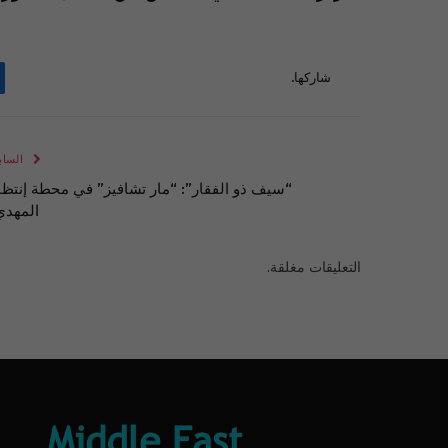
شاركها.
الساب
“سيف ذو الفقار”: “مار تشافيز” في محطة إنتظا
المهدي
التعليقات مغلقة.