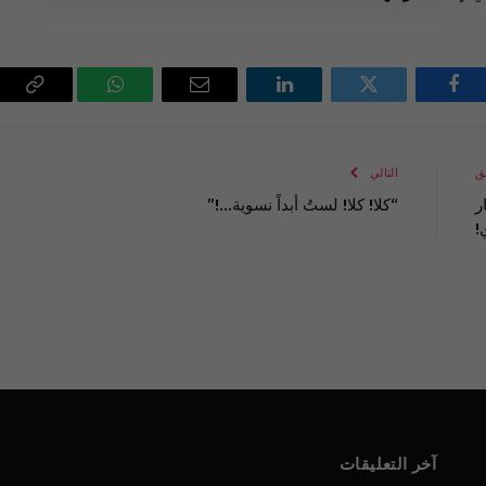
فيسبوك
تويتر
لينكدإن
البريد
واتساب
Copy
الإلكتروني
Link
ق
التالي
ر
“كلا! كلا! لستُ أبداً نسوية…!”
!
آخر التعليقات