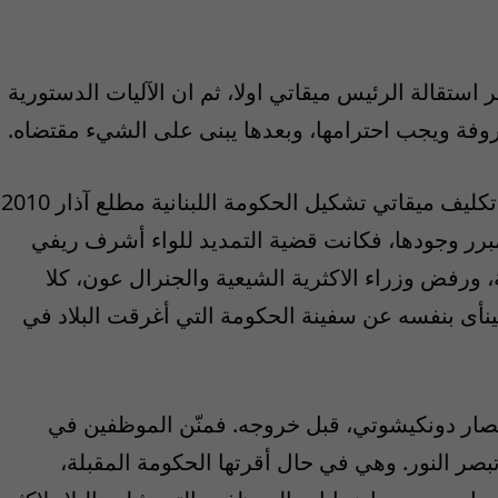
ستقالة الرئيس ميقاتي اولا، ثم ان الآليات الدستورية
فة ويجب احترامها، وبعدها يبنى على الشيء مقتضاه.
المعلومات تشير الى ان الظروف التي املت تكليف ميقاتي تشكيل الحكومة اللبنانية مطلع آذار 2010
مبرر وجودها، فكانت قضية التمديد للواء أشرف ريفي
، ورفض وزراء الاكثرية الشيعية والجنرال عون، كلا
لينأى بنفسه عن سفينة الحكومة التي أغرقت البلاد في
صار دونكيشوتي، قبل خروجه. فمنّن الموظفين في
صر النور. وهي في حال أقرتها الحكومة المقبلة،