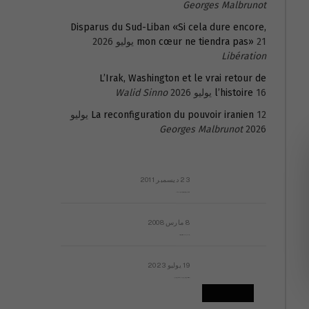
Georges Malbrunot
Disparus du Sud-Liban «Si cela dure encore,
21 يوليو 2026
mon cœur ne tiendra pas»
Libération
L’Irak, Washington et le vrai retour de
16 يوليو 2026
l’histoire
Walid Sinno
La reconfiguration du pouvoir iranien
12 يوليو
Georges Malbrunot
2026
23 ديسمبر 2011
عائلة المهندس طارق الربعة: أين دولة القانون والموسسات؟
8 مارس 2008
رسالة مفتوحة لقداسة البابا شنوده الثالث
19 يوليو 2023
إشكاليات التقويم الهجري، وهل يجدي هذا التقويم أيُ نفع؟