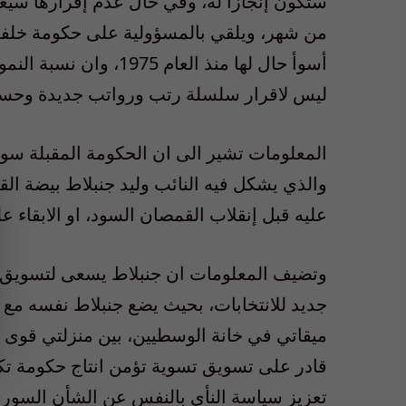
ستكون إنجازا له، وفي حال عدم إقرارها سيغس
من شهر، ويلقي بالمسؤولية على حكومة خلفه، 
ليس لاقرار سلسلة رتب ورواتب جديدة وحسب، ب
المعلومات تشير الى ان الحكومة المقبلة سوف
والذي يشكل فيه النائب وليد جنبلاط بيضة القب
عليه قبل إنقلاب القمصان السود، او الابقاء عل
وتضيف المعلومات ان جنبلاط يسعى لتسويق تس
جديد للانتخابات، بحيث يضع جنبلاط نفسه م
قادر على تسويق تسوية تؤمن انتاج حكومة تك
تعزيز سياسة النأي بالنفس عن الشأن السوري 