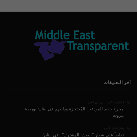
آخر التعليقات
على
فضيل حمّود - باريس
مخرج جديد للمودعين المُحتجزة ودائعهم في لبنان: بورصة
بيروت
على
بيار عقل
تعليقاً على شعار “العيش المشترك”.. في لبنان!