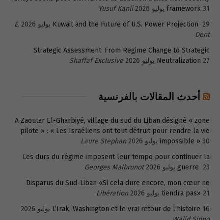
31 يوليو 2026
framework
Yusuf Kanli
29 يوليو 2026
Kuwait and the Future of U.S. Power Projection
E.
Dent
Strategic Assessment: From Regime Change to Strategic
27 يوليو 2026
Neutralization
Shaffaf Exclusive
أحدث المقالات بالفرنسية
A Zaoutar El-Gharbiyé, village du sud du Liban désigné « zone
pilote » : « Les Israéliens ont tout détruit pour rendre la vie
30 يوليو 2026
impossible »
Laure Stephan
Les durs du régime imposent leur tempo pour continuer la
23 يوليو 2026
guerre
Georges Malbrunot
Disparus du Sud-Liban «Si cela dure encore, mon cœur ne
21 يوليو 2026
tiendra pas»
Libération
16 يوليو 2026
L’Irak, Washington et le vrai retour de l’histoire
Walid Sinno