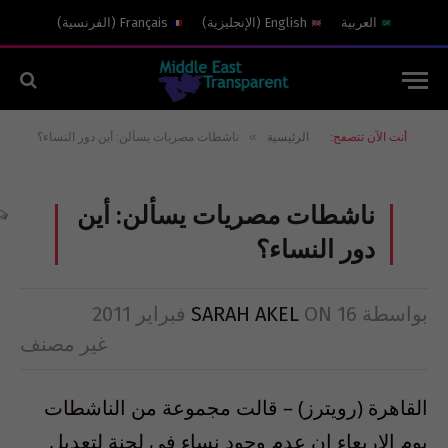
العربية
English
(
الإنجليزية
)
Français
(
الفرنسية
)
»
أنت الآن تتصفح:
الرئيسية
ناشطات مصريات يسألن: أين دور النساء؟
ناشطات مصريات يسألن: أين
دور النساء؟
بواسطة
16 فبراير 2011
ON
SARAH AKEL
غير مصنف
القاهرة (رويترز) – قالت مجموعة من الناشطات
يوم الاربعاء ان عدم وجود نساء في لجنة لتعديل