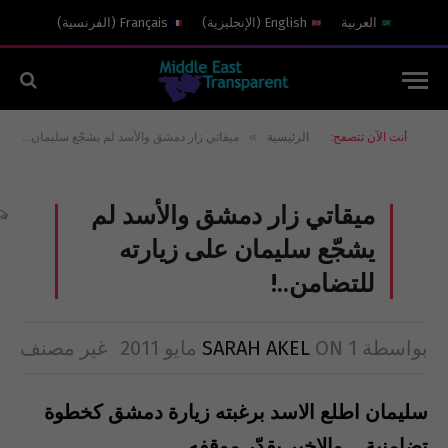
العربية
English
(
الإنجليزية
)
Français
(
الفرنسية
)
»
أنت الآن تتصفح:
الرئيسية
ميقاتي زار دمشق والأسد لم يشجّع سليمان على زيارته للتضامن..!
ميقاتي زار دمشق والأسد لم
يشجّع سليمان على زيارته
للتضامن..!
بواسطة
1 مايو 2011
ON
SARAH AKEL
غير مصنف
سليمان اطلع الاسد برغبته زيارة دمشق كخطوة
تضامنية… والاخير يقدّر موقفه