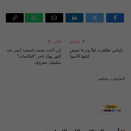
فيسبوك
تويتر
لينكدإن
البريد
واتساب
Copy
الإلكتروني
Link
السابق
التالي
‎ بانياس تظاهرت ليلاً ودرعا تعيش
‎إبن أخت محمد ناصيف‫:‬ أيمن عبد
ليلتها الأسوأ
النور يهدّد تاجر “القنّاصات”
سليمان معروف
التعليقات مغلقة.