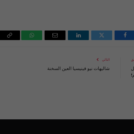
فيسبوك
تويتر
لينكدإن
البريد
واتساب
Copy
الإلكتروني
Link
ق
التالي
ل
شاليهات نيو فينيسيا العين السخنة
!