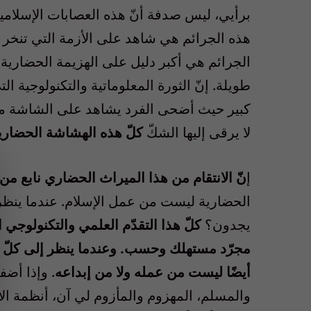
برأيي، ليس صدفة أنّ هذه العصابات الإسلامي
هذه الجرائم هي شاهد على الأزمة التي تنخر ف
الجرائم هي أكبر دليل على الهزيمة الحضارية
طويلة. إنّ الثورة المعلوماتية والتكنولوجية 
كبير حيث أضحى الفرد يشاهد على الشاشة ما 
لا يرقى إليها الشكّ
كلّ هذه الهشاشة الحضاري
إ
نّ الانتقام من هذا الميراث الحضاري نابع من 
الحضارية ليست من عمل الإسلام. عندما ينظر أت
يجدون؟
كلّ هذا التقدّم العلمي والتكنولوجي ال
مجرّد مستهلك وحسب. وعندما ينظر إلى كلّ هذ
أيضًا ليست من عمله ولا من إبداعه
. وإذا أضف
والمسلم، المهزوم والمأزوم لي آن، أنظمة ا