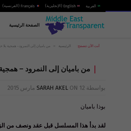
العربية
English
(
الإنجليزية
)
Français
(
الفرنسية
)
الصفحة الرئيسية
»
أنت الآن تتصفح:
الرئيسية
من باميان إلى النمرود – همجية بلا ح
من باميان إلى النمرود – همجية 
بواسطة
12 مارس 2015
ON
SARAH AKEL
بوذا باميان
لقد بدأ هذا المسلسل قبل عقد ونصف من الزمان.