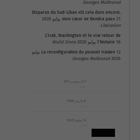
Georges Malbrunot
Disparus du Sud-Liban «Si cela dure encore,
21 يوليو 2026
mon cœur ne tiendra pas»
Libération
L’Irak, Washington et le vrai retour de
16 يوليو 2026
l’histoire
Walid Sinno
La reconfiguration du pouvoir iranien
12 يوليو
Georges Malbrunot
2026
23 ديسمبر 2011
عائلة المهندس طارق الربعة: أين دولة القانون والموسسات؟
8 مارس 2008
رسالة مفتوحة لقداسة البابا شنوده الثالث
19 يوليو 2023
إشكاليات التقويم الهجري، وهل يجدي هذا التقويم أيُ نفع؟