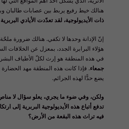
الأثرية، الذي يشكّل أحد أهمّ المواقع التي لها 
هنالك خيط رفيع يربط بين عصابات طالبان و
ذات الأيديولوجية، لقد تعدّدت الأيادي البربري
إنّ الإدانة وحدها لا تكفي. هنالك ضرورة مل
هؤلاء البرابرة الجدد، بمعزل عن الخلافات ال
في هذه المنطقة هو إرث لكلّ الأطياف البشري
جمعاء
. فإذا كانت هذه المنطقة مهد الحضارة ا
يضع حدًّا لهذه الجرائم.
ولكن، وفي ضوء ما يجري، يعلو سؤال لا مناص 
تدفع أتباع هذه الأيديولوجية البربرية إلى ار
فيه تراث هذه البقعة من الأرض؟