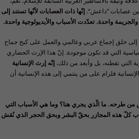
علاقة وثيقة بالأساطير العربية السابقة للإسلام. نعم،
بين عصابات ”داعش“.
إنّها ذات العصابات لأنّها تستند إلى
ة والجريمة واحدة. تعدّدت الأسباب والأيديولوجية واحدة.
حّة إلى خلق إجماع عربي وعالمي والعمل على كبح جماح
سياسية التي قد تكون موجودة. إنّ هذا الإرث الحضاري
ة التي تقطنه، بل وأبعد من ذلك،
إنّه إرث الإنسانية
لإنسانية فلزام على من ينتمي إلى هذه الإنسانية أن
من طرحه. ما الّذي يجري هنا؟ وما هي الأسباب التي
تكاب كلّ هذه المجازر بحقّ البشر وبحق الحجر الذي نُقش