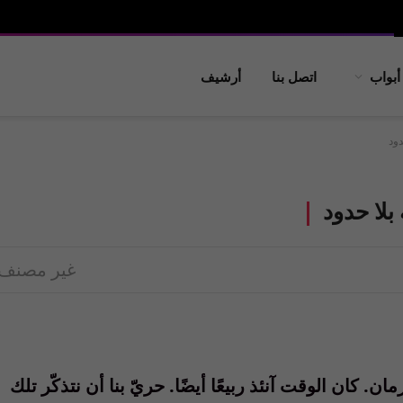
أبواب
اتصل بنا
أرشيف
دود
بلا حدود
غير مصنف
 كان الوقت آنئذ ربيعًا أيضًا. حريّ بنا أن نتذكّر تلك