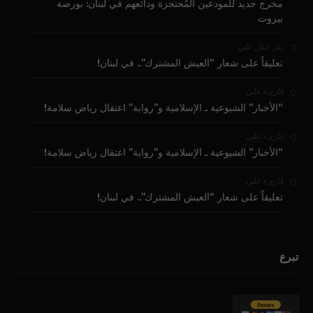
مخرج جديد للمودعين المُحتجزة ودائعهم في لبنان: بورصة
بيروت
على
بيار عقل
تعليقاً على شعار “العيش المشترك”.. في لبنان!
على
قارىء
“الأخبار” الشيوعية ـ الإسلامية و”رواية” اعتقال رياض سلامة!
على
قارىء
“الأخبار” الشيوعية ـ الإسلامية و”رواية” اعتقال رياض سلامة!
على
قارىء
تعليقاً على شعار “العيش المشترك”.. في لبنان!
تبرع