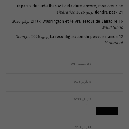
Disparus du Sud-Liban «Si cela dure encore, mon cœur ne
21 يوليو 2026
tiendra pas»
Libération
16 يوليو 2026
L’Irak, Washington et le vrai retour de l’histoire
Walid Sinno
12 يوليو 2026
La reconfiguration du pouvoir iranien
Georges
Malbrunot
23 ديسمبر 2011
عائلة المهندس طارق الربعة: أين دولة القانون والموسسات؟
8 مارس 2008
رسالة مفتوحة لقداسة البابا شنوده الثالث
19 يوليو 2023
إشكاليات التقويم الهجري، وهل يجدي هذا التقويم أيُ نفع؟
14 يناير 2011