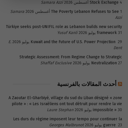
4 أغسطس 2026
Stock Exchange
Samara Azzi
1 أغسطس 2026
The Poverty Lebanon Refuses to See
Samara
Azzi
Türkiye seeks post-UNIFIL role as Lebanon builds new security
31 يوليو 2026
framework
Yusuf Kanli
29 يوليو 2026
Kuwait and the Future of U.S. Power Projection
E.
Dent
Strategic Assessment: From Regime Change to Strategic
27 يوليو 2026
Neutralization
Shaffaf Exclusive
أحدث المقالات بالفرنسية
A Zaoutar El-Gharbiyé, village du sud du Liban désigné « zone
pilote » : « Les Israéliens ont tout détruit pour rendre la vie
30 يوليو 2026
impossible »
Laure Stephan
Les durs du régime imposent leur tempo pour continuer la
23 يوليو 2026
guerre
Georges Malbrunot