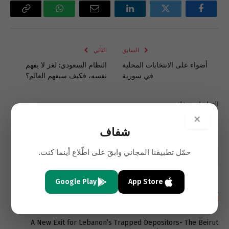
فيسبوك
تويتر
لينكدإن
البريد
واتساب
Copy
الإلكتروني
Link
السابق
التالي
أضواء على الانتخابات المحلية
النظام السعودي: لغز لا يفهم
في سورية
نفسه، فكيف سيفهم العالم؟
التعليقات مغلقة.
×
شفاف
حمّل تطبيقنا المجاني وابقَ على اطّلاع أينما كنت.
Google Play
App Store
أحدث المقالات باللغة الإنجليزية
A New Exit for Lebanon’s Trapped Depositors- The Beirut