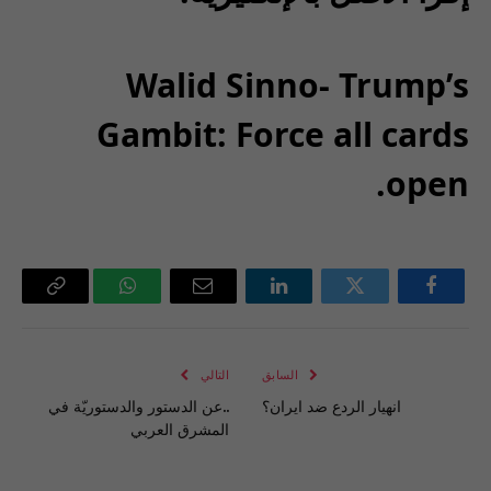
Walid Sinno- Trump’s
Gambit: Force all cards
open.
فيسبوك
تويتر
لينكدإن
البريد
واتساب
Copy
الإلكتروني
Link
السابق
التالي
انهيار الردع ضد ايران؟
..عن الدستور والدستوريّة في
المشرق العربي