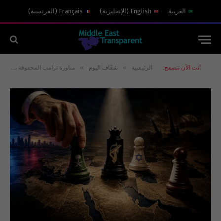
العربية
English
(
الإنجليزية
)
Français
(
الفرنسية
)
»
»
أنت الآن تتصفح:
الرئيسية
شفّاف اليوم
مناورة ترامب المحفوفة بالمخاطر: إجبار الجميع على كشف أوراقهم