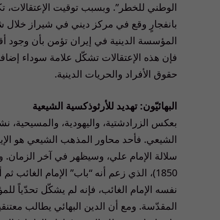
الوطني للخطر”. وبسبب توقيت الإعتقالات، تك
المؤسسة الدينية في إيران تؤمن بأن وجود أقل
فإن هذه الإعتقالات تشكّل علامة سوداء إضافي
حقوق الأفراد والحريات الدينية.
البهائيّون: تهديد للأرثوذكسية الشيعية
بعكس الزرادشتية، واليهودية، والمسيحية، نشأ
الشيعي. فأحد محاور المذهب الشيعي هو الإيمان
1850)، الذي زعم أنه “باب” الإمام الغائب ث
نفسه الإمام الغائب، فإنه لم يشكّل تحدّياً
المقدّسة. ومع أن الدين البهائي يطالب معت