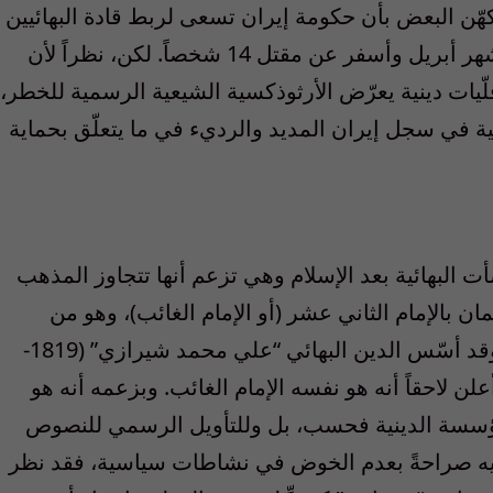
هّن البعض بأن حكومة إيران تسعى لربط قادة البهائيين
بانفجارٍ وقع في مركز ديني في شيراز خلال شهر أبريل وأسفر عن مقتل 14 شخصاً. لكن، نظراً لأن
ّيات دينية يعرّض الأرثوذكسية الشيعية الرسمية للخطر،
ة في سجل إيران المديد والرديء في ما يتعلّق بحماية
ت البهائية بعد الإسلام وهي تزعم أنها تتجاوز المذهب
 بالإمام الثاني عشر (أو الإمام الغائب)، وهو من
سلالة الإمام علي، وسيظهر في آخر الزمان. وقد أسّس الدين البهائي “علي محمد شيرازي” (1819-
م أعلن لاحقاً أنه هو نفسه الإمام الغائب. وبزعمه أنه هو
 للمؤسسة الدينية فحسب، بل وللتأويل الرسمي للنصوص
نقيه صراحةً بعدم الخوض في نشاطات سياسية، فقد نظر