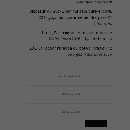
Georges Malbrunot
Disparus du Sud-Liban «Si cela dure encore,
21 يوليو 2026
mon cœur ne tiendra pas»
Libération
L’Irak, Washington et le vrai retour de
16 يوليو 2026
l’histoire
Walid Sinno
La reconfiguration du pouvoir iranien
12 يوليو
Georges Malbrunot
2026
23 ديسمبر 2011
عائلة المهندس طارق الربعة: أين دولة القانون والموسسات؟
8 مارس 2008
رسالة مفتوحة لقداسة البابا شنوده الثالث
19 يوليو 2023
إشكاليات التقويم الهجري، وهل يجدي هذا التقويم أيُ نفع؟