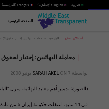
العربية
English
(
الإنجليزية
)
Français
(
الفرنسية
)
الصفحة الرئيسية
»
أنت الآن تتصفح:
الرئيسية
معاملة البهائيين: إختبار لحقوق الإن
معاملة البهائيين: إختبار لحقوق
بواسطة
7 يونيو 2008
ON
SARAH AKEL
(الصورة: تدمير أهم معابد البهائية، منزل “الباب
في 14 مايو، اع