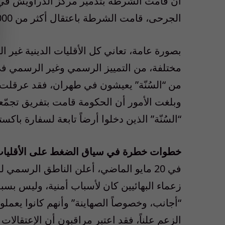
أن قامت الشرطة بتدمير مركز الدراويش في “ق
الجرحى، قامت الشرطة باعتقال أكثر من 1000 من الدراويش كما طردت رئيسهم من المدينة.
بصورة عامة، تعاني كل الأقليات الدينية غير الش
مختلفة، من التمييز الرسمي وغير الرسمي في 
من “السُنّة” يعيشون في طهران، فقد عرقلت 
وبلغت الأمور أن الحكومة قامت بتفريق تجمّع
“السُنّة” الذين دخلوا أرضاً تابعة لسفارة باكس
خطوات خطرة في سياق الضغط على الأقليات 
زعماء البهائيين كان لأسباب أمنية، وليس بسبب
“أجانب، وخصوصاً الصهاينة” وأنهم كانوا يعملو
الزعم علناً، فقد اعتبر مراقبون أن الإعتقالا