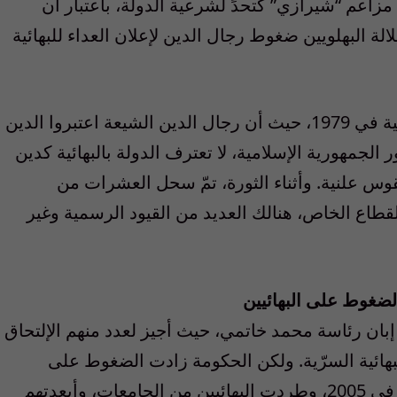
مزاعم “شيرازي” كتحدٍّ لشرعية الدولة، باعتبار أن
ة البهلويين ضغوط رجال الدين لإعلان العداء للبهائية
لكن تم اعتماد هذه السياسة بعد الثورة الإيرانية في 1979، حيث أن رجال الدين الشيعة اعتبروا الدين
الجمهورية الإسلامية، لا تعترف الدولة بالبهائية كدين
س علنية. وأثناء الثورة، تمّ سحل العشرات من
لقطاع الخاص، هنالك العديد من القيود الرسمية وغير
ضغوط على البهائيين
اش البهائيون فترة تسامح بين 1997 و2005 إبان رئاسة محمد خاتمي، حيث أجيز لعدد منهم الإلتحاق
لبهائية السرّية. ولكن الحكومة زادت الضغوط على
البهائيين منذ وصول أحمدي نجاد إلى الرئاسة في 2005، وطردت البهائيين من الجامعات، وأبعدتهم