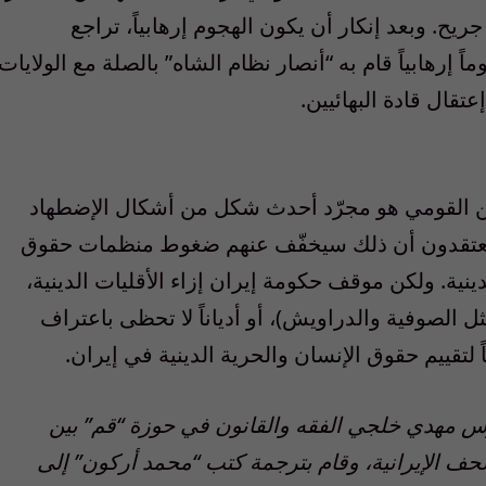
شيراز” الذي أسفر عن 14 قتيلاً وحوالي 200 جريح. وبعد إنكار أن يكون الهجوم إرهابياً، تراجع
 إرهابياً قام به “أنصار نظام الشاه” بالصلة مع الولايات
إعتقال قادة البهائيين.
أمن القومي هو مجرّد أحدث شكل من أشكال الإضطهاد
ان يعتقدون أن ذلك سيخفّف عنهم ضغوط منظمات حقوق
لدينية. ولكن موقف حكومة إيران إزاء الأقليات الدينية،
ل الصوفية والدراويش)، أو أدياناً لا تحظى باعتراف
اً لتقييم حقوق الإنسان والحرية الدينية في إيران.
 مهدي خلجي الفقه والقانون في حوزة “قم” بين
من الصحف الإيرانية، وقام بترجمة كتب “محمد أركون” إلى