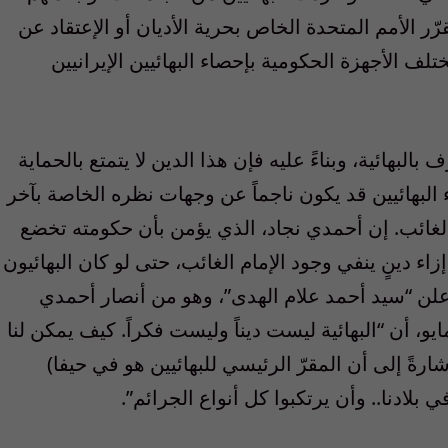
. وفي مارس 2006، أعرب مقرّر الأمم المتحدة الخاص بحرية الأديان أو الإعتقاد عن
 خطاب صدر في 2005 يأمر مختلف الأجهزة الحكومية بإحصاء البهائيين الإيرانيين
لبهائية، وبناءً عليه فإن هذا الدين لا يتمتع بالحماية
البهائيين قد يكون ناجماً عن وجهات نظره الخاصة بآخر
الغائب. إن أحمدي نجاد، الذي يؤمن بأن حكومته تخضع
اء دينٍ ينفي وجود الإمام الغائب، حتى لو كان البهائيون
لن “سيد أحمد علام الهدى”، وهو من أنصار أحمدي
د، في خطبة الجمعة في “مشهد”، في 23 مايو، أن “البهائية ليست ديناً وليست فكراً. كيف يمكن لنا
شارةً إلى أن المقرّ الرئيسي للبهائيين هو في حيفا)
 بلادنا.. وأن يرتكبوا كل أنواع الجرائم”.