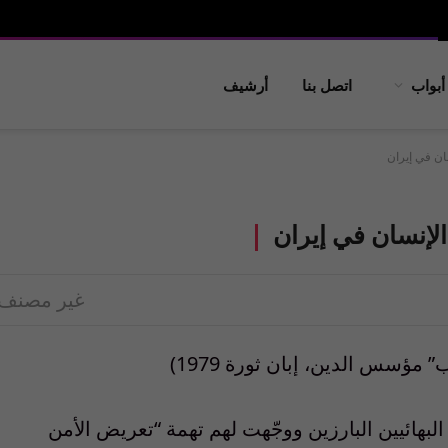
أبواب
اتصل بنا
أرشيف
سان في إيران
 الإنسان في إيران
غير مصنف
” مؤسس الدين، إبان ثورة 1979)
تقلت حكومة إيران 6 من قادة البهائيين البارزين ووجّهت لهم تهمة “تعريض الأمن