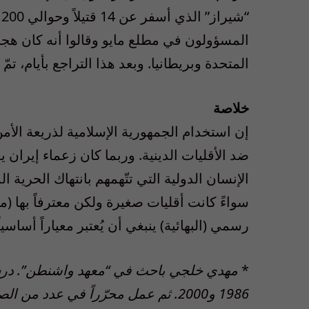
“
المسؤولون في مطلع مايو وقالوا أنه كان هجوماً
المتحدة وبريطانيا. وبعد هذا التراجع بأيام، تمّ 
خلاصة
إن استخدام الجمهورية الإسلامية لذريعة ال
ضد الأقليات الدينية. وربما كان زعماء إير
الإنسان الدولية التي تتّهمهم بانتهاك الحرية ا
سواءً كانت أقليات صغيرة ولكن معترفاً بها (مث
رسمي (البهائية) ينبغي أن يُعتبر معياراً أساسي
*
مهدي خلجي باحث في “معهد واشنطن”. درس
1986 و2000. ثم عمل محرّراً في عدد 