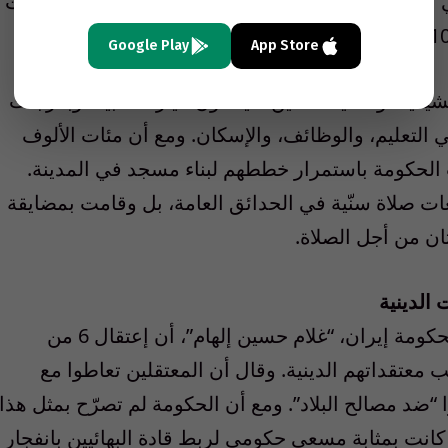
م”. وإبان هذه العملية الأخيرة، التي سقط فيها مئات
Google Play
App Store
يعية، والشيعة الذين لا ينتمون لتيار الأغلبية، وبدرجات
التعليم، والوظائف، والإسكان. ومع أن مئات الألوف
الحكومة باستمرار خططهم لبناء مسجد في المدينة.
ات صلاة سنّية في الحدائق العامة، بل وقامت بمضايقة
تان من أجل الصلاة.
الدينية
في 20 مايو الماضي، أعلن الناطق الرسمي لحكومة إيران، “غلام حسين إلهام”، أن إعتقال 6 من
 معتقداتهم الدينية. وقال أن المعتقلين تعاطوا مع
ا “ضد مصالح البلاد”. ومع أن الحكومة لم تصرّح بمثل هذا
ت كانت بمثابة مسعى حكومي لربط قادة البهائيين بانفجار