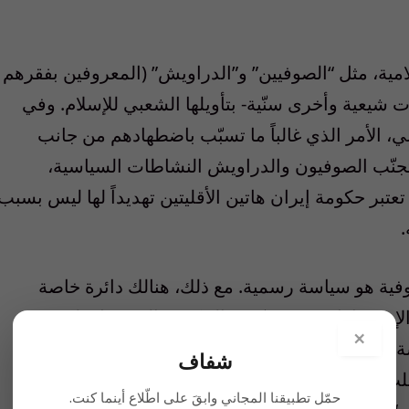
امية، مثل “الصوفيين” و”الدراويش” (المعروفين بفقرهم
ات شيعية وأخرى سنّية- بتأويلها الشعبي للإسلام. وفي
سي، الأمر الذي غالباً ما تسبّب باضطهادهم من جانب
، يتجنّب الصوفيون والدراويش النشاطات السياسية،
تعتبر حكومة إيران هاتين الأقليتين تهديداً لها ليس بسبب
صوفية هو سياسة رسمية. مع ذلك، هنالك دائرة خاصة
الإستخبارات. وقد عزّزت الحكومة الضغوط على
×
الجماعتين منذ وصول أحمدي نجاد إلى الرئاسة. وفي نوفمبر 2007، قامت الشرطة بتدمير المركز
شفاف
الديني الصوفي في مقاطعة “لورستان” واعتقلت عشرات الدراويش. وسبق ذلك، في فبراير 2006،
حمّل تطبيقنا المجاني وابقَ على اطّلاع أينما كنت.