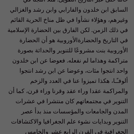
السابق ابن خلدون والفارابي وابن رشد والغزالي
وغيرهم، وهؤلاء نشأوا في ظل مناخ الحرية القائم
في ذلك الزمن. لكن الفارق بين الحضارة الإسلامية
في التاريخ والحضارةالأوروبية هو أن الحضارة
الأوروبية بنت مشروعًا للتنوير والحداثة بصورة
متراكمة وهذاما لم نفعله. فعوضا عن ابن خلدون
واحد انتجوا مئات، وعوضا عن ابن رشد انتجوا
ألوفـًـا، هكذا تميزوا عنا في العدد والزخم
والمراكمة عقدا وراء عقد وقرنا وراء قرن، كما أن
التنوير في مجتمعاتهم كان منتشرا في عشرات
المدن والجامعات والمؤسسات منذ بدأ عصر
التنوير وبدايات نشوء علم الجغرافيا والاكتشافات
الجغرافية في القرن الرابع عشر والخامس