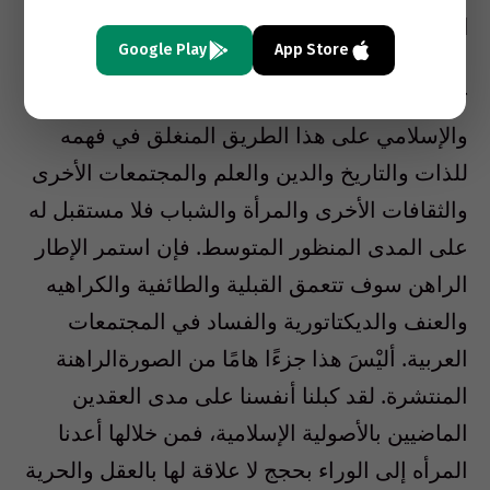
العربي؟
Google Play
App Store
**
شفيق الغبرا
: إنَّ استمر العالم العربي
والإسلامي على هذا الطريق المنغلق في فهمه
للذات والتاريخ والدين والعلم والمجتمعات الأخرى
والثقافات الأخرى والمرأة والشباب فلا مستقبل له
على المدى المنظور المتوسط. فإن استمر الإطار
الراهن سوف تتعمق القبلية والطائفية والكراهيه
والعنف والديكتاتورية والفساد في المجتمعات
العربية. أليْسَ هذا جزءًا هامًا من الصورةالراهنة
المنتشرة. لقد كبلنا أنفسنا على مدى العقدين
الماضيين بالأصولية الإسلامية، فمن خلالها أعدنا
المرأه إلى الوراء بحجج لا علاقة لها بالعقل والحرية