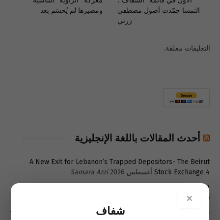
الأول في قائمة” الشفاف”:
معركة “الزاوية” أساسية
النمسا جمّدت أصول مصطفى
ومصيرها لم يُحسَم بعد
زرتي
التعليقات مغلقة.
أحدث المقالات باللغة الإنجليزية
A New Exit for Lebanon’s Trapped Depositors- The Beirut
4 أغسطس 2026
Stock Exchange
Samara Azzi
1 أغسطس 2026
The Poverty Lebanon Refuses to See
Samara
×
Azzi
شفاف
Türkiye seeks post-UNIFIL role as Lebanon builds new security