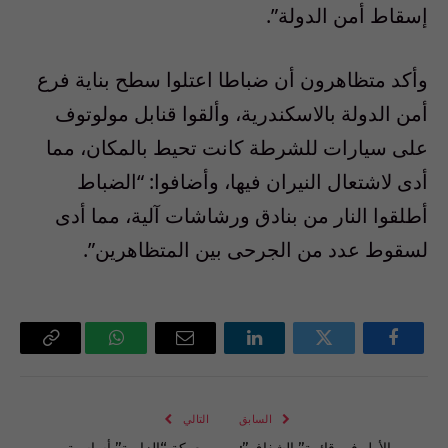
إسقاط أمن الدولة”.
وأكد متظاهرون أن ضباطا اعتلوا سطح بناية فرع
أمن الدولة بالاسكندرية، وألقوا قنابل مولوتوف
على سيارات للشرطة كانت تحيط بالمكان، مما
أدى لاشتعال النيران فيها، وأضافوا: “الضباط
أطلقوا النار من بنادق ورشاشات آلية، مما أدى
لسقوط عدد من الجرحى بين المتظاهرين”.
فيسبوك
تويتر
لينكدإن
البريد
واتساب
Copy
الإلكتروني
Link
السابق
التالي