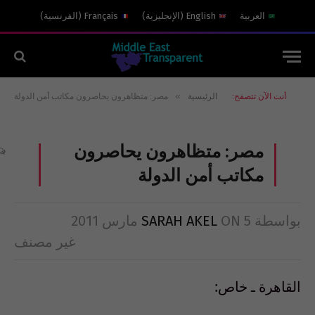
العربية
English
(
الإنجليزية
)
Français
(
الفرنسية
)
»
أنت الآن تتصفح:
الرئيسية
مصر: متظاهرون يحاصرون مكاتب أمن الدولة
مصر: متظاهرون يحاصرون
مكاتب أمن الدولة
بواسطة
5 مارس 2011
ON
SARAH AKEL
غير مصنف
القاهرة ـ خاص: