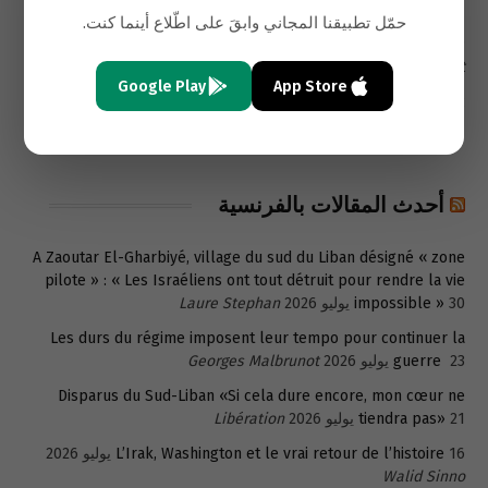
31 يوليو 2026
framework
Yusuf Kanli
حمّل تطبيقنا المجاني وابقَ على اطّلاع أينما كنت.
29 يوليو 2026
Kuwait and the Future of U.S. Power Projection
E.
Dent
Google Play
App Store
Strategic Assessment: From Regime Change to Strategic
27 يوليو 2026
Neutralization
Shaffaf Exclusive
أحدث المقالات بالفرنسية
A Zaoutar El-Gharbiyé, village du sud du Liban désigné « zone
pilote » : « Les Israéliens ont tout détruit pour rendre la vie
30 يوليو 2026
impossible »
Laure Stephan
Les durs du régime imposent leur tempo pour continuer la
23 يوليو 2026
guerre
Georges Malbrunot
Disparus du Sud-Liban «Si cela dure encore, mon cœur ne
21 يوليو 2026
tiendra pas»
Libération
16 يوليو 2026
L’Irak, Washington et le vrai retour de l’histoire
Walid Sinno