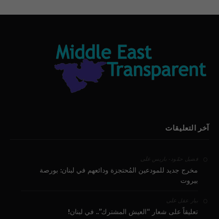
آخر التعليقات
على
فضيل حمّود - باريس
مخرج جديد للمودعين المُحتجزة ودائعهم في لبنان: بورصة
بيروت
على
بيار عقل
تعليقاً على شعار “العيش المشترك”.. في لبنان!