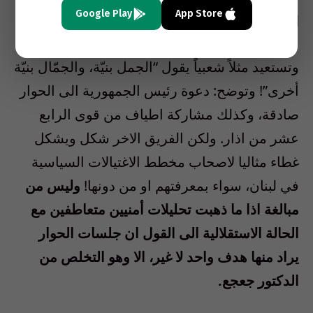
Google Play
App Store
الجمل … والجمّال!
وتستعيد مثلاً شعبياً يقول “الجمل بنيّة، والجمّال بنيّة
أخرى”! وتوضح: دعوة رئيس الجمهورية الى الحوار
صادقة، وكذلك مشاركة اطياف من قوى الرابع
عشر من اذار. ولكن الفريق الاخر شكل ويشكل
غطاء مثاليا لاصحاب مخطط الاغتيالات السياسية
في لبنان، سواء بمعرفتهم او من دونها!
وليس من
مبالغة اذا ما ذهبت تحليلات أمنيين متعاطفين مع
الحالة الاستقلالية الى القول ان جلسات الحوار
يراد منها هدف واحد لا غير، الا وهو التخلص من
الدكتور جعجع.