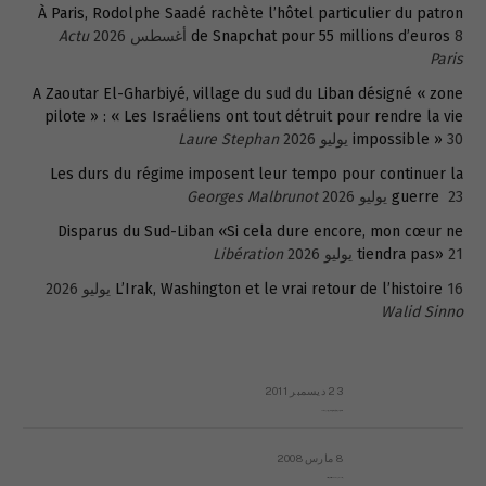
À Paris, Rodolphe Saadé rachète l’hôtel particulier du patron
8 أغسطس 2026
de Snapchat pour 55 millions d’euros
Actu
Paris
A Zaoutar El-Gharbiyé, village du sud du Liban désigné « zone
pilote » : « Les Israéliens ont tout détruit pour rendre la vie
30 يوليو 2026
impossible »
Laure Stephan
Les durs du régime imposent leur tempo pour continuer la
23 يوليو 2026
guerre
Georges Malbrunot
Disparus du Sud-Liban «Si cela dure encore, mon cœur ne
21 يوليو 2026
tiendra pas»
Libération
16 يوليو 2026
L’Irak, Washington et le vrai retour de l’histoire
Walid Sinno
23 ديسمبر 2011
عائلة المهندس طارق الربعة: أين دولة القانون والموسسات؟
8 مارس 2008
رسالة مفتوحة لقداسة البابا شنوده الثالث