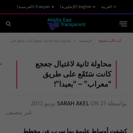
العربية
English
(
الإنجليزية
)
Français
(
الفرنسية
)
»
أنت الآن تتصفح:
الرئيسية
محاولة ثانية لاغتيال جعجع كانت سَتَقَع على طريق “معراب” – “بعبدا”!
محاولة ثانية لاغتيال جعجع
كانت سَتَقَع على طريق
“معراب” – “بعبدا”!
بواسطة
21 يونيو 2012
ON
SARAH AKEL
غير مصنف
كشفت أوساط عليمة بما سرب عن مخطط