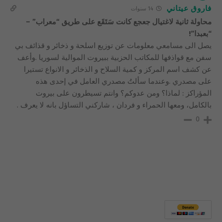
فاروق عيتاني
14 سنوات
محاولة ثانية لاغتيال جعجع كانت سَتَقَع على طريق “معراب” –
“بعبدا”!
يصل الى مسامعي معلومات عن توزيع اسلحة و ذخائر و قذائف بي
سفن مع قواذفها للمكاتب الحزبية ببيروت الموالية لسوريا .وأعف
عن كشف اسم المركز و كمية السلاح و الذخائر و الانواع تستيرا
على مصدري .وعندما سألتُ مصدري العامل في إحدى هذه
المؤراكز : لماذا؟ ومن عدوكم؟ وانتم تسيطرون على بيروت
بالكامل، ومعها الحمراء و فردان ، شاركني التساؤل بانه لا يعرف .
0