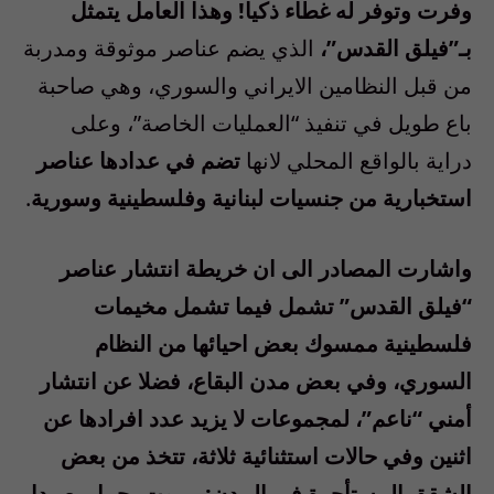
وفرت وتوفر له غطاء ذكيا! وهذا العامل يتمثل
بـ”فيلق القدس”،
الذي يضم عناصر موثوقة ومدربة
من قبل النظامين الايراني والسوري، وهي صاحبة
باع طويل في تنفيذ “العمليات الخاصة”، وعلى
دراية بالواقع المحلي لانها
تضم في عدادها عناصر
استخبارية من جنسيات لبنانية وفلسطينية وسورية
.
واشارت المصادر الى ان خريطة انتشار عناصر
“فيلق القدس” تشمل فيما تشمل مخيمات
فلسطينية ممسوك بعض احيائها من النظام
السوري، وفي بعض مدن البقاع، فضلا عن انتشار
أمني “ناعم”، لمجموعات لا يزيد عدد افرادها عن
اثنين وفي حالات استثنائية ثلاثة، تتخذ من بعض
الشقق المستأجرة في المدن: بيروت، جبيل، صيدا،