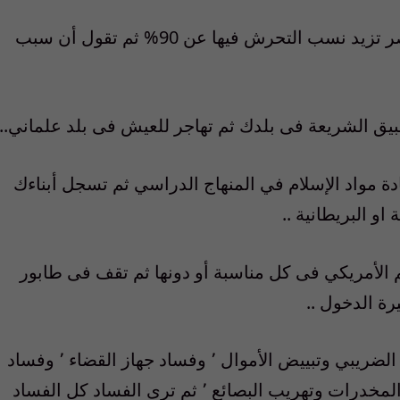
• النفاق هو أن ترى أفغانستان وباكستان ومصر تزيد نسب التحرش فيها عن 90% ثم تقول أن سبب
يق الشريعة فى بلدك ثم تهاجر للعيش فى بلد علماني..
ة مواد الإسلام في المنهاج الدراسي ثم تسجل أبناءك
و البريطانية ..
 الأمريكي فى كل مناسبة أو دونها ثم تقف فى طابور
رة الدخول ..
• النفاق هو ألا تكترث لفساد الرشوة والتهرب الضريبي وتبييض الأموال ٬ وفساد جهاز القضاء ٬ وفساد
الغش فى السلع والمنتجات ٬ وفساد مافيات المخدرات وتهريب البصائع ٬ ثم ترى الفساد كل الفساد