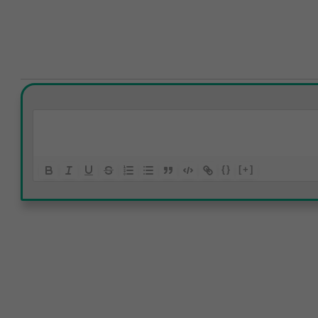
{}
[+]