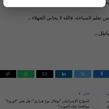
ن تعلم السباحة، فالله لا يحابي الجهلاء ..
لباطل…
فيسبوك
تويتر
لينكدإن
البريد
واتساب
Copy
الإلكتروني
Link
ق
التالي
ت
المؤرّخ الإسرائيلي “يوفال نوح هراري”: هل يغير “كورونا”
ة
مواقفنا تجاه الموت؟