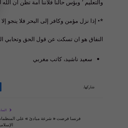
والتعليم ٬ وبؤس حالنا فلأننا أمة تظن أن الله لم يهد إلا سواها !!..
*• إذا نزل مؤمن وكافر إلى البحر فلا ينجو إلا م
النفاق هو ان تسكت عن قول الحق وتحابي ا
سعيد ناشيد، كاتب مغربي
شاركها.
الساب
فرنسا فرضت « شرعة مبادئ » على المنظما
الإسلامي