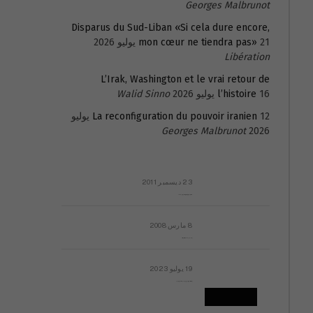
Georges Malbrunot
Disparus du Sud-Liban «Si cela dure encore,
21 يوليو 2026
mon cœur ne tiendra pas»
Libération
L’Irak, Washington et le vrai retour de
16 يوليو 2026
l’histoire
Walid Sinno
La reconfiguration du pouvoir iranien
12 يوليو
Georges Malbrunot
2026
23 ديسمبر 2011
عائلة المهندس طارق الربعة: أين دولة القانون والموسسات؟
8 مارس 2008
رسالة مفتوحة لقداسة البابا شنوده الثالث
19 يوليو 2023
إشكاليات التقويم الهجري، وهل يجدي هذا التقويم أيُ نفع؟