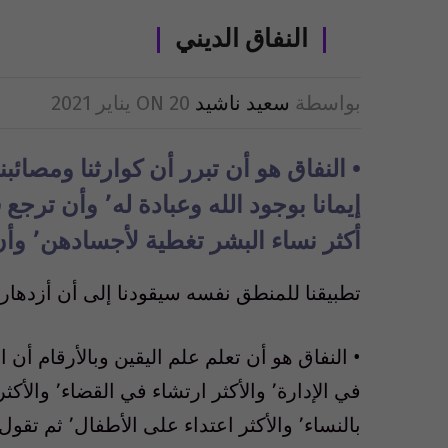
النفاق الديني
بواسطة
سعيد ناشيد
20 يناير 2021
ON
•
النفاق هو أن تبرر أن كوارثنا ومصائبن
إيمانا بوجود الل
أكثر نساء البشر تغطية لأجسادهن٬ وأن سبب بؤسنا هو غضب الله وسخطه علينا..
تطبيقنا للمنطق نفسه سيقودنا إلى أن أزدهار أم
• النفاق هو أن تعلم علم اليقين وبالأرقام أن ا
بالنساء٬ والأكثر اعتداء على الأطفال٬ ثم تقول للناس : “إن سبب فساد الأخلاق هو نقص الدين” !!..