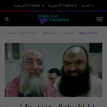
العربية
English
(
الإنجليزية
)
Français
(
الفرنسية
)
»
»
أنت الآن تتصفح:
الرئيسية
منبر الشفّاف
لماذا نحتاج إلى « نيتشه »؟