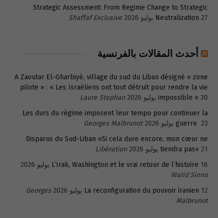
Strategic Assessment: From Regime Change to Strategic
27 يوليو 2026
Neutralization
Shaffaf Exclusive
أحدث المقالات بالفرنسية
A Zaoutar El-Gharbiyé, village du sud du Liban désigné « zone
pilote » : « Les Israéliens ont tout détruit pour rendre la vie
30 يوليو 2026
impossible »
Laure Stephan
Les durs du régime imposent leur tempo pour continuer la
23 يوليو 2026
guerre
Georges Malbrunot
Disparus du Sud-Liban «Si cela dure encore, mon cœur ne
21 يوليو 2026
tiendra pas»
Libération
16 يوليو 2026
L’Irak, Washington et le vrai retour de l’histoire
Walid Sinno
12 يوليو 2026
La reconfiguration du pouvoir iranien
Georges
Malbrunot