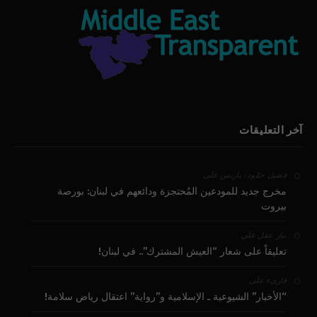
آخر التعليقات
على
فضيل حمّود - باريس
مخرج جديد للمودعين المُحتجزة ودائعهم في لبنان: بورصة
بيروت
على
بيار عقل
تعليقاً على شعار “العيش المشترك”.. في لبنان!
على
قارىء
“الأخبار” الشيوعية ـ الإسلامية و”رواية” اعتقال رياض سلامة!