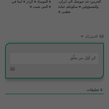
الحرس: خذ جيوشك الى ايران،
« الموساد « كَزدَر » آمناً في
وللمسؤولين « سكوتكم خيانة
« النبي شيت »
عظمى »
الاشتراك
0
تعليقات