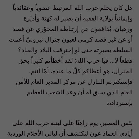
هل كان يحلم حزب الله المرتبط عضوياً وعقائدياً
وإيمانياً بولاية الفقيه أن يصير له كهنة وأديّرة
ورهبان، يُدافعون عن إرتباطه المحوّري عن قصد
أو عن غير قصد كرمى لعيون جنرال نيرونيّ أعمت
السلطة بصيرته حتى لو إحترقت البلاد والعباد؟
قطعاً لا… فيا حزب الله: لقد أخطأتم كثيراً بحق
الجنرال، هو أعطاكم كلّ ما عنده، أمّا أنتم،
فإستكترتم التنازل عن مركز المدير العام للأمن
العام الذي سبق له أن وعد الشعب العظيم
بإسترداده.
بئس المصير، يوم راهنّا على لبننة حزب الله على
أيادي العماد عون لنكتشف أن ليالي الأحلام الوردية