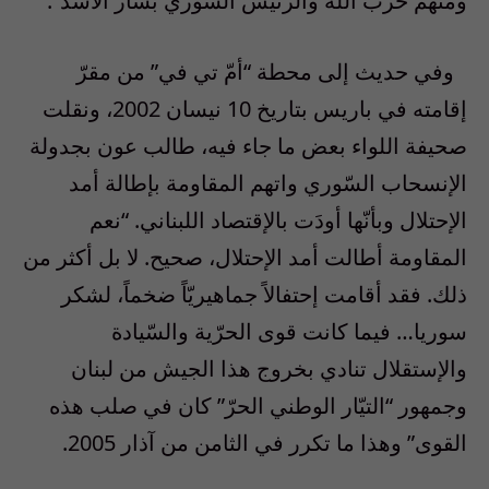
ومنهم حزب الله والرّئيس السّوري بشار الأسد”.
وفي حديث إلى محطة “أمّ تي في” من مقرّ
إقامته في باريس بتاريخ 10 نيسان 2002، ونقلت
صحيفة اللواء بعض ما جاء فيه، طالب عون بجدولة
الإنسحاب السّوري واتهم المقاومة بإطالة أمد
الإحتلال وبأنّها أودَت بالإقتصاد اللبناني. “نعم
المقاومة أطالت أمد الإحتلال، صحيح. لا بل أكثر من
ذلك. فقد أقامت إحتفالاً جماهيريّاً ضخماً، لشكر
سوريا… فيما كانت قوى الحرّية والسّيادة
والإستقلال تنادي بخروج هذا الجيش من لبنان
وجمهور “التيّار الوطني الحرّ” كان في صلب هذه
القوى” وهذا ما تكرر في الثامن من آذار 2005.