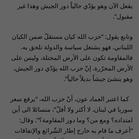
يفعل الآن وهو يؤدّي حالياً دور الجيش وهذا غير
مقبول”.
وتابع يقول: “حزب الله كيان مستقلّ ضمن الكيان
اللبناني. فهو يشتغل سياسة والدولة تلحق به.
فالمقاومة تكون على الأرض المحتلة، وليس على
الأرض المحرّرة. إنّ حزب الله يؤدّي دور الجيش،
وهو ينشئ جيشاً بديلاً حالياً”.
كما اعتبر العماد عون، أنّ حزب الله، “يرفع سعر
سوريا في لبنان، لا أكثر ولا أقلّ”، متسائلا الى أين
امتداده؟ ومع من؟ وما دور المقاومة؟”. وقال:
“أعرف ما قام به خارج إطار الشّرائع والإتفاقات