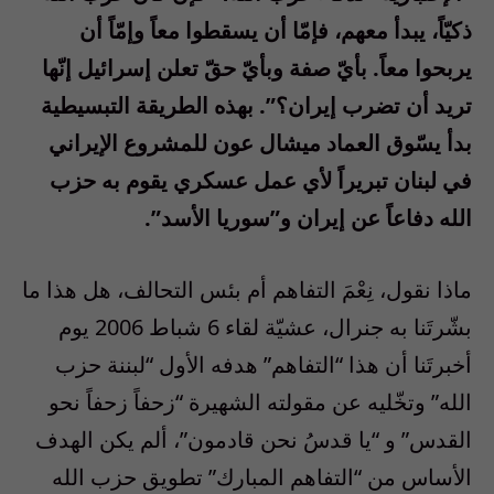
ذكيّاً، يبدأ معهم، فإمّا أن يسقطوا معاً وإمّاً أن
يربحوا معاً. بأيّ صفة وبأيّ حقّ تعلن إسرائيل إنّها
تريد أن تضرب إيران؟”. بهذه الطريقة التبسيطية
بدأ يسّوق العماد ميشال عون للمشروع الإيراني
في لبنان تبريراً لأي عمل عسكري يقوم به حزب
الله دفاعاً عن إيران و”سوريا الأسد”.
ماذا نقول، نِعْمَ التفاهم أم بئس التحالف، هل هذا ما
بشّرتَنا به جنرال، عشيّة لقاء 6 شباط 2006 يوم
أخبرتَنا أن هذا “التفاهم” هدفه الأول “لبننة حزب
الله” وتخّليه عن مقولته الشهيرة “زحفاً زحفاً نحو
القدس” و “يا قدسُ نحن قادمون”، ألم يكن الهدف
الأساس من “التفاهم المبارك” تطويق حزب الله