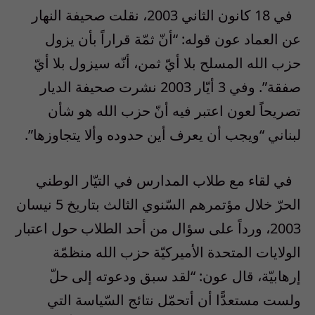
في 18 كانون الثاني 2003، نقلت صحيفة النهار
عن العماد عون قوله: “أنّ ثمّة قراراً بأن يزول
حزب الله المسلح بلا أيّ ثمن، أنّه سيزول بلا أيّ
صفقة”. وفي 3 أيّار 2003 نشرت صحيفة الديار
تصريحاً لعون اعتبر فيه أنّ حزب الله هو شأن
لبناني “ويجب أن يعرف أين حدوده وألا يتجاوزها”.
في لقاء مع طلاب المدارس في التيّار الوطني
الحرّ خلال مؤتمرهم السّنوي الثالث بتاريخ 5 نيسان
2003، ورداً على سؤال من أحد الطلاب حول اعتبار
الولايات المتحدة الأميركيّة حزب الله منظمّة
إرهابيّة، قال عون: “لقد سبق ودعوته إلى حلّ
ولست مستعدًّا أن أتحمّل نتائج السّياسة التي