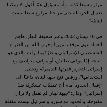
مزارع شبعا كذبة، وأنا مسؤول عمّا أقول. لا يمكننا
تعديل الخريطة على مزاجنا. مزارع شبعا ليست
لبنانيّة”.
في 10 نيسان 2002 وعبر صحيفة النهار، هاجم
العماد عون موقف سوريا وحزب الله من الصّراع
الفلسطيني الإسرائيلي وتطرّفهما إزاءه والذي هو
“نتيجة إمّا موقف طائش، أو موقف متواطئ مع
إسرائيل لتحرير قدرتها التدميريّة وتحليل
استخدامها”. ورفض فتح جبهة لبنان، داعيًا الى
“إقفال الحدود أمام أيّ عمليّات عسكريّة ضدّ
إسرائيل”، وقال: “جبهة لبنان لم تقفل ولا تزال
مفتوحة، والحدود مع سوريا وإسرائيل ليست مقفلة