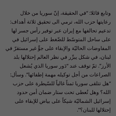
وتابع قائلا: “في الحقيقة، إنّ سوريا من خلال
رعايتها حزب الله، ترمي الى تحقيق ثلاثة أهداف:
تدعيم تحالفها مع إيران عبر توفير رأس جسر لها
على ساحل المتوسّط للضّغط على إسرائيل في
المفاوضات الحاليّة والإبقاء على جوٍّ غير مستقرّ في
لبنان، في شكل يبرِّر في نظر العالم إحتلالها بلد
الأرز”. ثمّ توقف عند “دَور سوريا الذي يُشعل
الصراعات من أجل توكيله مهمة إطفائها”. وسأل:
“هل تتلقى سوريا ثمناً غالياً للسّيطرة على حزب
الله؟ وهل تُعطى تحت ستار ضمان أمن حدود
إسرائيل الشماليّة شيكاً على بياض للإبقاء على
إحتلالها للبنان؟”.