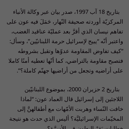
بتاريخ 18 آب 1997، صدر بيان عبر وكالة الأنباء
المركزيّة أوردته صحيفة النّهار، حَمَلَ فيه عون على
تفاهم نيسان الذي أقرَّ بعد عمليّة عناقيد الغضب،
واعتبر أنّه “يبيح لإسرائيل حرمة اللبنانيّين”، وسأل:
“كيف تفاوض المقاومة عدوّها وتقبل بشروطه
فتصبح مقاومة بالتراضي، كما أنّها تعطيه أمنًا كاملا
على أراضيه وتجعل من أراضيها جهنّم كاملة؟”.
بتاريخ 2 حزيران 2000، بموضوع اللبنانيّين
اللاجئين إلى إسرائيل قال العماد عون: “لماذا
خافت النّساء وهربت الأمّهات مع أطفالهنَّ إلى
المخيّمات الإسرائيليَّة؟ أليس الذي حدث هو نتيجة
خطابات بَقرْ البطون في الأسِرَّة؟