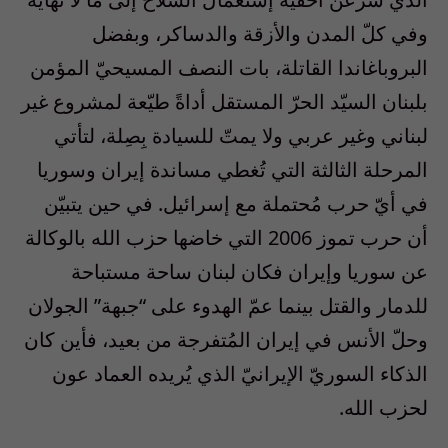
وفي كلّ المدن والأزقة والدساكر، وبفضل
البروباغاندا القاتلة، بات النصف المسيحيّ المؤمن
بلبنان السيّد الحرّ المستقل أداةً طيّعة لمشروع غير
لبناني وغير عربي ولا يمتّ للسيادة بِصِلة، لتأتي
المرحلة الثالثة التي تُغطي مساندة إيران وسوريا
في أيّ حرب مُحتملة مع إسرائيل. في حين يتبيّن
أن حرب تموز 2006 التي خاضها حزب الله بالوكالة
عن سوريا وإيران فكان لبنان ساحة مستباحة
للدمار والقتل بينما عمّ الهدوء على “جبهة” الجولان
وحلّ الأنس في إيران المُتفرجة من بعيد، فأين كان
الذكاء السوريّ الإيرانيّ الذي يُريده العماد عون
لحزب الله.