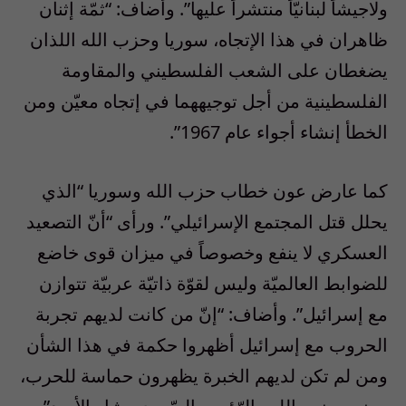
ولاجيشاً لبنانيّاً منتشراً عليها”. وأضاف: “ثمّة إثنان
ظاهران في هذا الإتجاه، سوريا وحزب الله اللذان
يضغطان على الشعب الفلسطيني والمقاومة
الفلسطينية من أجل توجيههما في إتجاه معيّن ومن
الخطأ إنشاء أجواء عام 1967”.
كما عارض عون خطاب حزب الله وسوريا “الذي
يحلل قتل المجتمع الإسرائيلي”. ورأى “أنّ التصعيد
العسكري لا ينفع وخصوصاً في ميزان قوى خاضع
للضوابط العالميّة وليس لقوّة ذاتيّة عربيّة تتوازن
مع إسرائيل”. وأضاف: “إنّ من كانت لديهم تجربة
الحروب مع إسرائيل أظهروا حكمة في هذا الشأن
ومن لم تكن لديهم الخبرة يظهرون حماسة للحرب،