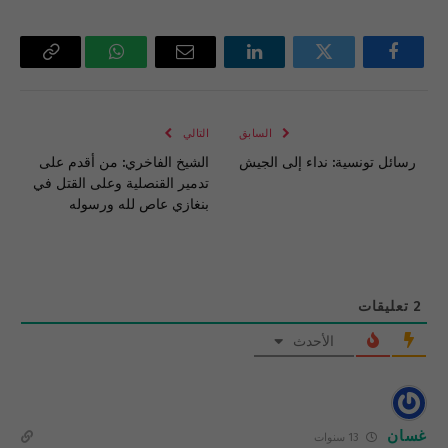
فيسبوك
تويتر
لينكدإن
البريد
واتساب
Copy
الإلكتروني
Link
السابق
التالي
رسائل تونسية: نداء إلى الجيش
الشيخ الفاخري: من أقدم على
تدمير القنصلية وعلى القتل في
بنغازي عاص لله ورسوله
2
تعليقات
الأحدث
غسان
13 سنوات