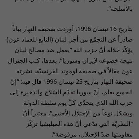
بالأسلحة”.
بتاريخ 16 نيسان 1996، أوردت صحيفة النهار بياناً
صادراً عن التجمّع من أجل لبنان (التابع للعماد عون)
يؤكّد خلاله أنّ حزب الله “يعمل ضد مصالح لبنان
نتيجة خضوعه لإيران وسوريا”. بعدها، كتب الجنرال
عون مقالاً في صحيفة لوموند الفرنسيّة، نشرته
صحيفة النهار بتاريخ 25 نيسان 1996 قال فيه: “إنّ
الجميع يعلم، أنّ سوريا تقدّم السّلاح والذخيرة إلى
حزب الله الذي يتحدّى كلّ يوم سلطة الدولة
ويشكل نوعاً من الإحتلال الأجنبي”، معتبراً أنّ
“النظريّة التي تدّعي أنّ هذه الميليشيا تركّز
مقاومتها ضدّ الإحتلال، مرفوضة”.