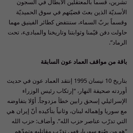
تشرين، قسماً بالمعتقلين الأبطال في السجون
الأسديّة الذين بعتَ قضيّتهم في سوق الحميديّة
وقسماً بربّ السماء، سننتفض كطائر الفينيق مهما
حاولت دفن قيّمنا وثوابتنا وتاريخنا والمبادىء، تحت
الرماد”.
باقة من مواقف العماد عون السابقة
بتاريخ 10 نيسان 1995 إنتقد العماد عون في حديث
أوردته صحيفة النهار، “إرتكاب رئيس الوزراء
الإسرائيلي إسحق رابين خطأ مزدوجاً. أوّلا بتفاوضه
مع سوريا وإهماله لبنان، وثانياً بتأكيده أنّ إيران هي
التي تدرّب عناصر حزب الله”. وأضاف: حزب الله
“هو من صُنع سوريا، فهي تدرّب مقاتليه وتمدّهم