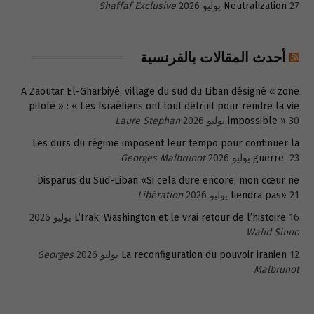
27 يوليو 2026
Neutralization
Shaffaf Exclusive
أحدث المقالات بالفرنسية
A Zaoutar El-Gharbiyé, village du sud du Liban désigné « zone
pilote » : « Les Israéliens ont tout détruit pour rendre la vie
30 يوليو 2026
impossible »
Laure Stephan
Les durs du régime imposent leur tempo pour continuer la
23 يوليو 2026
guerre
Georges Malbrunot
Disparus du Sud-Liban «Si cela dure encore, mon cœur ne
21 يوليو 2026
tiendra pas»
Libération
16 يوليو 2026
L’Irak, Washington et le vrai retour de l’histoire
Walid Sinno
12 يوليو 2026
La reconfiguration du pouvoir iranien
Georges
Malbrunot