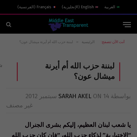
العربية
English
(
الإنجليزية
)
Français
(
الفرنسية
)
»
أنت الآن تتصفح:
الرئيسية
لبننة حزب الله أم أيرنة ميشال عون؟
لبننة حزب الله أم أيرنة
ميشال عون؟
بواسطة
14 سبتمبر 2012
ON
SARAH AKEL
غير مصنف
يا شعب لبنان العظيم، إليكم بشرى الجنرال
“الإختبارية” لذكاء حزب الله، “فإن كان حزب الله