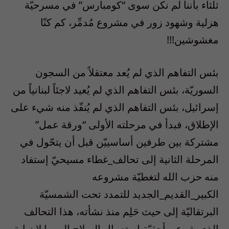
ثلثاء بأننا لم نكن سوى “كومبارس” في مسرحيّة
هزلية وشهود زور في مشروع مُدمِّر، كم كنّا
مغشوشين!!!
بئس التفاهم الذي لم يُعد معتقلاً من السجون
السوريّة، بئس التفاهم الذي لم يُعيد لاجئاً لبنانياً من
إسرائيل، بئس التفاهم الذي لم يُنفّذ منه شيء على
الإطلاق، فبدأ في مرحلته الأولى “ورقة عمل”
مشتركة بين طرفين أساسييّن قبل أن يتحّول في
المرحلة الثانية إلى تحالف_غطاء مسيحيّ إستفاد
منه حزب الله لتغطيّة مشروعه
الكبير_القديم_الجديد للتمدد تحت الشمسيّة
البرتقاليّة إلى حيث حَلِم منذ نشأته، هذا التحالف
الذي شرعن أحقيّة إستعمال السلاح إلى ما لا نهاية