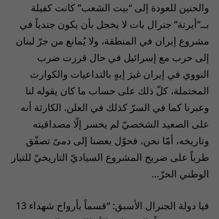
والحنين للعودة إلى “بيت الشعب” كانت كفيلة
بــ”أيرنة” جنرال بات لا يخجل بأن يكون جندياً في
مشروع إيران في المنطقة، ولا يُمانع من جرّ لبنان
إلى حرب مع إسرائيل في حال قررت ضرب
النووي في إيران غيرَ إبهٍ بالتداعيات والكوارث
المحتملة، كلّ ذلك على حساب ما كان يقوله لنا
وعبرنا كما في السرّ كذلك في العلن. الكارثة أنه
على الصعيد الشخصيّ لم يخسر إلّا مصداقيته
وتاريخه، أمّا نحن، فحوّل بعضنا إلى دمىً تصفّق
طرباً على ضريح المشروع السياديّ التاريخيّ للتيار
الوطني الحرّ…
فيا دولة الجنرال الأسبق: “قسماً بأرواح شهداء 13